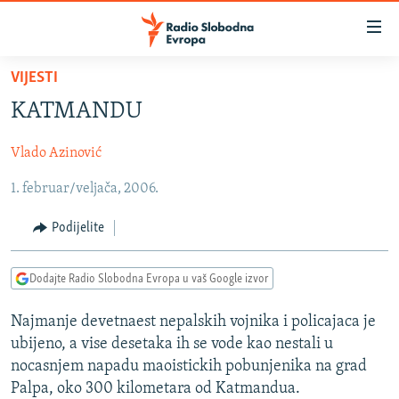
Dostupni
linkovi
Pređite
VIJESTI
na
VIJESTI
KATMANDU
glavni
BOSNA I HERCEGOVINA
sadržaj
Vlado Azinović
SRBIJA
Pređite
na
1. februar/veljača, 2006.
KOSOVO
glavnu
CRNA GORA
navigaciju
Podijelite
Pređite
VIZUELNO
na
Dodajte Radio Slobodna Evropa u vaš Google izvor
PODCASTI
VIDEO
pretragu
RAT U UKRAJINI
FOTOGALERIJE
Najmanje devetnaest nepalskih vojnika i policajaca je
ubijeno, a vise desetaka ih se vode kao nestali u
KINA NA BALKANU
INFOGRAFIKE
nocasnjem napadu maoistickih pobunjenika na grad
RSE PRIČE IZ SVIJETA
Palpa, oko 300 kilometara od Katmandua.