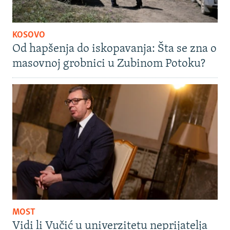
KOSOVO
Od hapšenja do iskopavanja: Šta se zna o
masovnoj grobnici u Zubinom Potoku?
MOST
Vidi li Vučić u univerzitetu neprijatelja