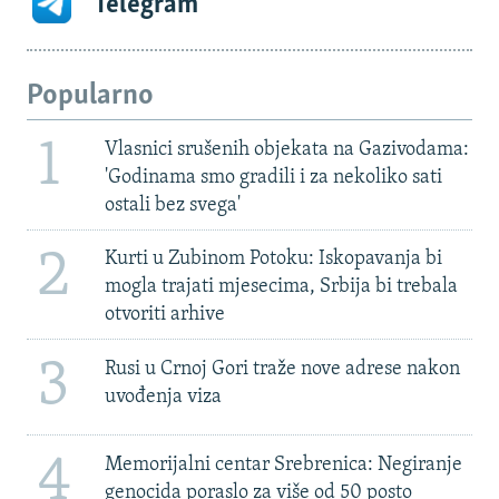
Telegram
Popularno
1
Vlasnici srušenih objekata na Gazivodama:
'Godinama smo gradili i za nekoliko sati
ostali bez svega'
2
Kurti u Zubinom Potoku: Iskopavanja bi
mogla trajati mjesecima, Srbija bi trebala
otvoriti arhive
3
Rusi u Crnoj Gori traže nove adrese nakon
uvođenja viza
4
Memorijalni centar Srebrenica: Negiranje
genocida poraslo za više od 50 posto