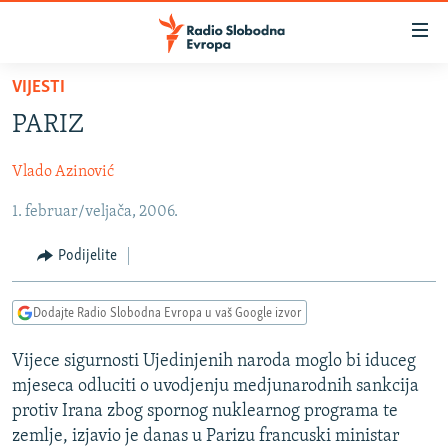
Dostupni
linkovi
Pređite
VIJESTI
na
VIJESTI
PARIZ
glavni
BOSNA I HERCEGOVINA
sadržaj
Vlado Azinović
SRBIJA
Pređite
na
1. februar/veljača, 2006.
KOSOVO
glavnu
CRNA GORA
navigaciju
Podijelite
Pređite
VIZUELNO
na
Dodajte Radio Slobodna Evropa u vaš Google izvor
PODCASTI
VIDEO
pretragu
RAT U UKRAJINI
FOTOGALERIJE
Vijece sigurnosti Ujedinjenih naroda moglo bi iduceg
mjeseca odluciti o uvodjenju medjunarodnih sankcija
KINA NA BALKANU
INFOGRAFIKE
protiv Irana zbog spornog nuklearnog programa te
RSE PRIČE IZ SVIJETA
zemlje, izjavio je danas u Parizu francuski ministar