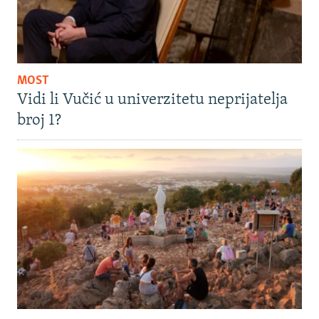
MOST
Vidi li Vučić u univerzitetu neprijatelja
broj 1?