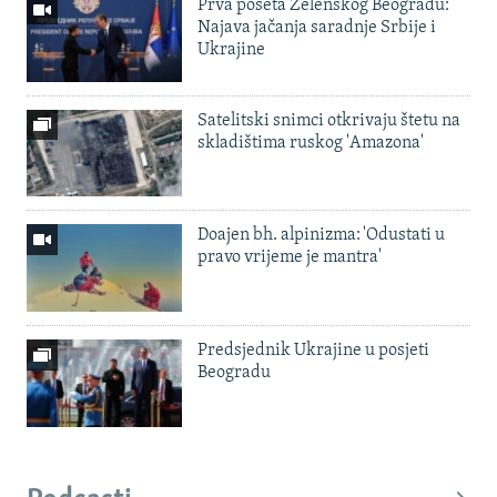
Prva poseta Zelenskog Beogradu:
Najava jačanja saradnje Srbije i
Ukrajine
Satelitski snimci otkrivaju štetu na
skladištima ruskog 'Amazona'
Doajen bh. alpinizma: 'Odustati u
pravo vrijeme je mantra'
Predsjednik Ukrajine u posjeti
Beogradu