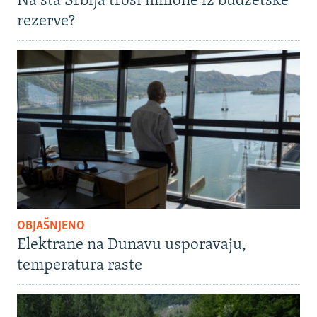
Na šta Srbija troši milione iz budžetske
rezerve?
OBJAŠNJENO
Elektrane na Dunavu usporavaju,
temperatura raste