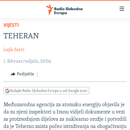
Dostupni
linkovi
Pređite
VIJESTI
na
VIJESTI
TEHERAN
glavni
BOSNA I HERCEGOVINA
sadržaj
Lejla Sarić
SRBIJA
Pređite
na
1. februar/veljača, 2006.
KOSOVO
glavnu
CRNA GORA
navigaciju
Podijelite
Pređite
VIZUELNO
na
Dodajte Radio Slobodna Evropa u vaš Google izvor
PODCASTI
VIDEO
pretragu
RAT U UKRAJINI
FOTOGALERIJE
Međunarodna agencija za atomsku energiju objavila je
da su njeni inspektori u Iranu vidjeli dokumente u vezi
KINA NA BALKANU
INFOGRAFIKE
sa proizvodnjom dijelova za nuklearno oružje i potvrdili
RSE PRIČE IZ SVIJETA
da je Teheran zaista počeo istraživanja na obogaćivanju