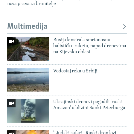
nova prava za branitelje
Multimedija
Rusija lansirala smrtonosnu
balističku raketu, napad dronovima
na Kijevsku oblast
Vodostaj reka u Srbiji
Ukrajinski dronovi pogodili 'ruski
Amazon' u blizini Sankt Peterburga
'Ljudski safari': Ruski dron lovi