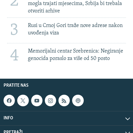
2
mogla trajati mjesecima, Srbija bi trebala
otvoriti arhive
3
Rusi u Crnoj Gori traže nove adrese nakon
uvođenja viza
4
Memorijalni centar Srebrenica: Negiranje
genocida poraslo za više od 50 posto
PRATITE NAS
INFO
PRETRAŽI