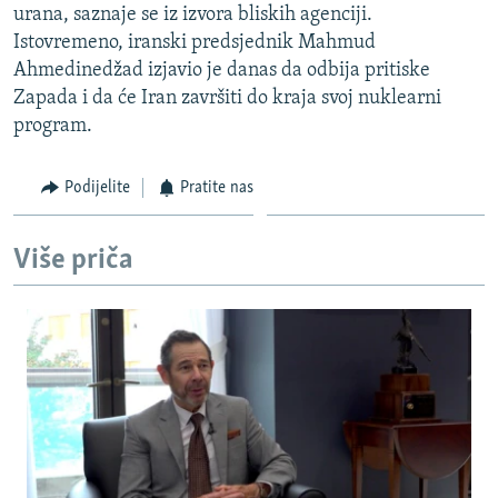
urana, saznaje se iz izvora bliskih agenciji.
ISPRIČAJ MI
Istovremeno, iranski predsjednik Mahmud
DNEVNO@RSE
Ahmedinedžad izjavio je danas da odbija pritiske
Zapada i da će Iran završiti do kraja svoj nuklearni
SPECIJALI RSE
program.
VIŠE OD NASLOVA
PRATITE NAS
GENOCID U SREBRENICI
Podijelite
Pratite nas
POPLAVE I KLIZIŠTA U BIH 2024.
Više priča
TV LIBERTY
Sve RFE/RL stranice
POST SCRIPTUM
MOJA EVROPA
TRI DECENIJE OD RATA U BIH
SVE KARTE DEJTONA
NASTANAK I RASPAD JUGOSLAVIJE