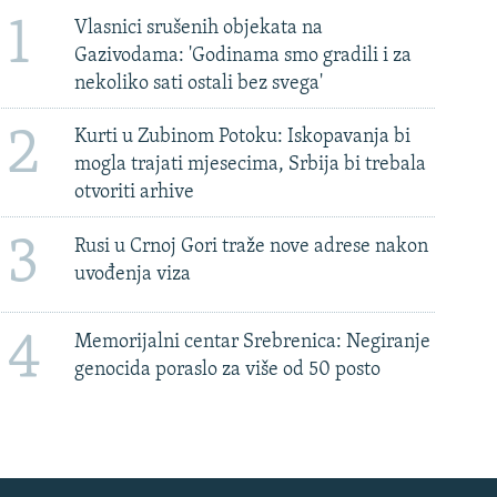
1
Vlasnici srušenih objekata na
Gazivodama: 'Godinama smo gradili i za
nekoliko sati ostali bez svega'
2
Kurti u Zubinom Potoku: Iskopavanja bi
mogla trajati mjesecima, Srbija bi trebala
otvoriti arhive
3
Rusi u Crnoj Gori traže nove adrese nakon
uvođenja viza
4
Memorijalni centar Srebrenica: Negiranje
genocida poraslo za više od 50 posto