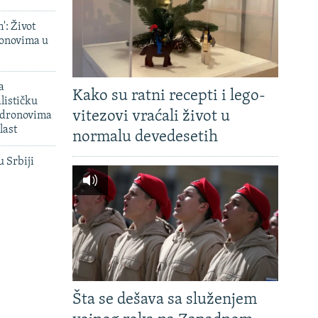
': Život
onovima u
a
Kako su ratni recepti i lego-
lističku
vitezovi vraćali život u
 dronovima
last
normalu devedesetih
u Srbiji
Šta se dešava sa služenjem