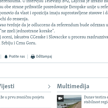
ferenduma. U intervjuu Televiziji B92, Lajccak je izrazio za
 su obe strane prihvatile posredovanje Evropske unije u r
 ponovio da vlast i opozicija imaju suprostavljene stavove i d
chi do ressenja.
ao tvrdnje da je odlucceno da referendum bude odrzzan u 
"ne zzeli jednostrane korake".
 oceni, iskustva CCesske i Slovaccke u procesu razdruzzi
a Srbiju i Crnu Goru.
Pratite nas
Odštampaj
ijesti
Multimedija
iže u prvu zvaničnu posjetu
Dunav testira
stabilnost reg