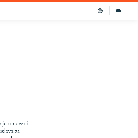
o je umereni
uslova za