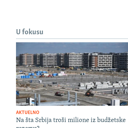
U fokusu
AKTUELNO
Na šta Srbija troši milione iz budžetske