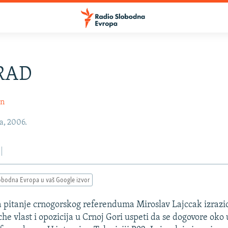
RAD
in
a, 2006.
obodna Evropa u vaš Google izvor
a pitanje crnogorskog referenduma Miroslav Lajccak izrazi
he vlast i opozicija u Crnoj Gori uspeti da se dogovore oko 