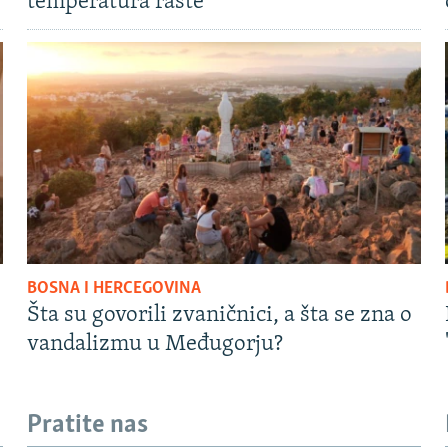
temperatura raste
BOSNA I HERCEGOVINA
Šta su govorili zvaničnici, a šta se zna o
vandalizmu u Međugorju?
Pratite nas