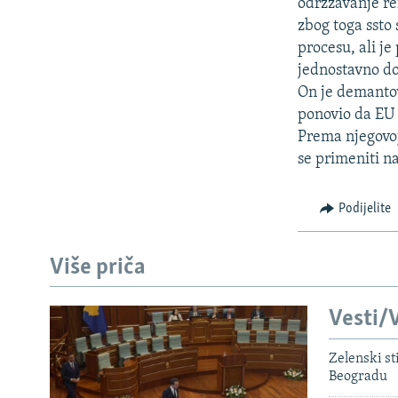
ISPRIČAJ MI
odrzzavanje re
zbog toga ssto
DNEVNO@RSE
procesu, ali je
SPECIJALI RSE
jednostavno do
On je demantov
VIŠE OD NASLOVA
ponovio da EU 
GENOCID U SREBRENICI
Prema njegovoj
se primeniti n
POPLAVE I KLIZIŠTA U BIH 2024.
TV LIBERTY
Podijelite
POST SCRIPTUM
MOJA EVROPA
Više priča
TRI DECENIJE OD RATA U BIH
Vesti/V
SVE KARTE DEJTONA
NASTANAK I RASPAD JUGOSLAVIJE
Zelenski st
Beogradu