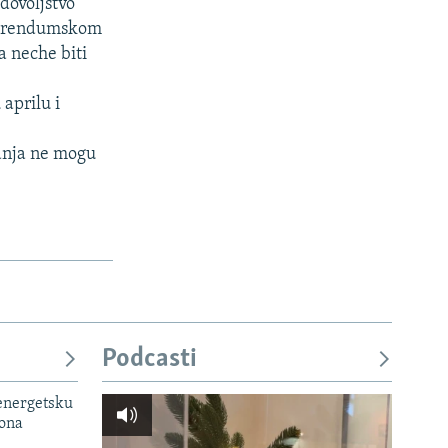
dovoljstvo
eferendumskom
a neche biti
aprilu i
vanja ne mogu
Podcasti
 energetsku
iona