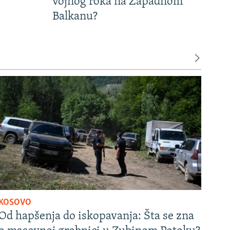
vojnog roka na Zapadnom
Balkanu?
KOSOVO
Od hapšenja do iskopavanja: Šta se zna