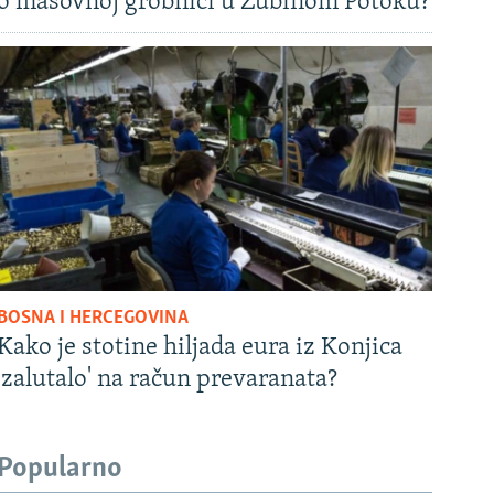
o masovnoj grobnici u Zubinom Potoku?
BOSNA I HERCEGOVINA
Kako je stotine hiljada eura iz Konjica
'zalutalo' na račun prevaranata?
Popularno