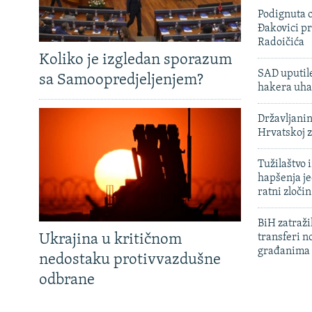
Podignuta o
Đakovici pr
Radoičića
Koliko je izgledan sporazum
SAD uputile
sa Samoopredjeljenjem?
hakera uha
Državljanin
Hrvatskoj 
Tužilaštvo
hapšenja j
ratni zloči
BiH zatražil
Ukrajina u kritičnom
transferi n
građanima
nedostaku protivvazdušne
odbrane