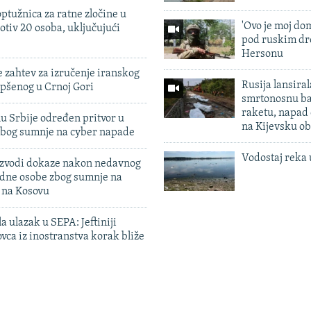
ptužnica za ratne zločine u
'Ovo je moj dom
otiv 20 osoba, uključujući
pod ruskim dr
Hersonu
 zahtev za izručenje iranskog
Rusija lansiral
pšenog u Crnoj Gori
smrtonosnu ba
raketu, napad
u Srbije određen pritvor u
na Kijevsku ob
zbog sumnje na cyber napade
Vodostaj reka 
 izvodi dokaze nakon nedavnog
edne osobe zbog sumnje na
n na Kosovu
a ulazak u SEPA: Jeftiniji
ovca iz inostranstva korak bliže