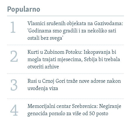
Popularno
1
Vlasnici srušenih objekata na Gazivodama:
'Godinama smo gradili i za nekoliko sati
ostali bez svega'
2
Kurti u Zubinom Potoku: Iskopavanja bi
mogla trajati mjesecima, Srbija bi trebala
otvoriti arhive
3
Rusi u Crnoj Gori traže nove adrese nakon
uvođenja viza
4
Memorijalni centar Srebrenica: Negiranje
genocida poraslo za više od 50 posto