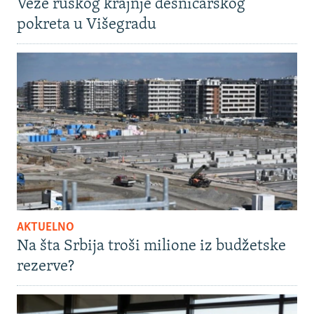
Veze ruskog krajnje desničarskog
pokreta u Višegradu
AKTUELNO
Na šta Srbija troši milione iz budžetske
rezerve?