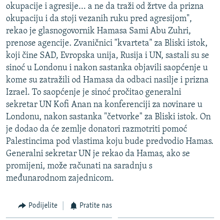
okupacije i agresije... a ne da traži od žrtve da prizna
ISPRIČAJ MI
okupaciju i da stoji vezanih ruku pred agresijom",
DNEVNO@RSE
rekao je glasnogovornik Hamasa Sami Abu Zuhri,
prenose agencije. Zvaničnici "kvarteta" za Bliski istok,
SPECIJALI RSE
koji čine SAD, Evropska unija, Rusija i UN, sastali su se
VIŠE OD NASLOVA
sinoć u Londonu i nakon sastanka objavili saopćenje u
PRATITE NAS
kome su zatražili od Hamasa da odbaci nasilje i prizna
GENOCID U SREBRENICI
Izrael. To saopćenje je sinoć pročitao generalni
POPLAVE I KLIZIŠTA U BIH 2024.
sekretar UN Kofi Anan na konferenciji za novinare u
TV LIBERTY
Sve RFE/RL stranice
Londonu, nakon sastanka "četvorke" za Bliski istok. On
je dodao da će zemlje donatori razmotriti pomoć
POST SCRIPTUM
Palestincima pod vlastima koju bude predvodio Hamas.
MOJA EVROPA
Generalni sekretar UN je rekao da Hamas, ako se
promijeni, može računati na saradnju s
TRI DECENIJE OD RATA U BIH
međunarodnom zajednicom.
SVE KARTE DEJTONA
NASTANAK I RASPAD JUGOSLAVIJE
Podijelite
Pratite nas