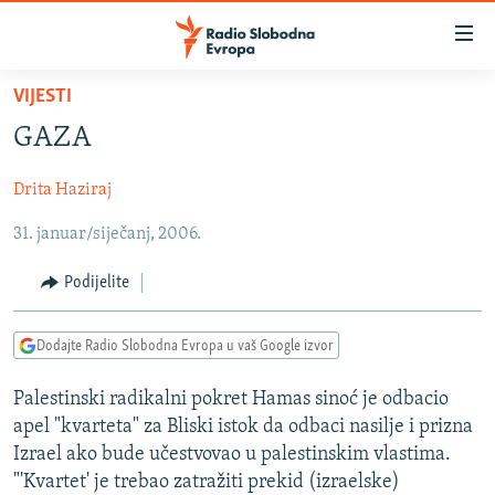
Dostupni
linkovi
Pređite
VIJESTI
na
VIJESTI
GAZA
glavni
BOSNA I HERCEGOVINA
sadržaj
Drita Haziraj
SRBIJA
Pređite
na
31. januar/siječanj, 2006.
KOSOVO
glavnu
CRNA GORA
navigaciju
Podijelite
Pređite
VIZUELNO
na
Dodajte Radio Slobodna Evropa u vaš Google izvor
PODCASTI
VIDEO
pretragu
RAT U UKRAJINI
FOTOGALERIJE
Palestinski radikalni pokret Hamas sinoć je odbacio
apel "kvarteta" za Bliski istok da odbaci nasilje i prizna
KINA NA BALKANU
INFOGRAFIKE
Izrael ako bude učestvovao u palestinskim vlastima.
RSE PRIČE IZ SVIJETA
"'Kvartet' je trebao zatražiti prekid (izraelske)