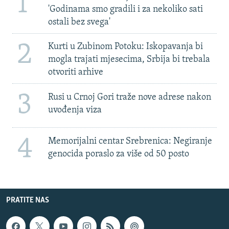
1
'Godinama smo gradili i za nekoliko sati
ostali bez svega'
2
Kurti u Zubinom Potoku: Iskopavanja bi
mogla trajati mjesecima, Srbija bi trebala
otvoriti arhive
3
Rusi u Crnoj Gori traže nove adrese nakon
uvođenja viza
4
Memorijalni centar Srebrenica: Negiranje
genocida poraslo za više od 50 posto
PRATITE NAS