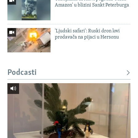
Amazon' u blizini Sankt Peterburga
'Ljudski safari': Ruski dron lovi
prodavača na pijaci u Hersonu
Podcasti