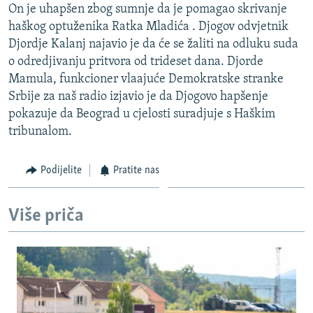
On je uhapšen zbog sumnje da je pomagao skrivanje
ISPRIČAJ MI
haškog optuženika Ratka Mladića . Djogov odvjetnik
DNEVNO@RSE
Djordje Kalanj najavio je da će se žaliti na odluku suda
o odredjivanju pritvora od trideset dana. Djorde
SPECIJALI RSE
Mamula, funkcioner vlaajuće Demokratske stranke
VIŠE OD NASLOVA
Srbije za naš radio izjavio je da Djogovo hapšenje
PRATITE NAS
pokazuje da Beograd u cjelosti suradjuje s Haškim
GENOCID U SREBRENICI
tribunalom.
POPLAVE I KLIZIŠTA U BIH 2024.
TV LIBERTY
Sve RFE/RL stranice
Podijelite
Pratite nas
POST SCRIPTUM
Više priča
MOJA EVROPA
TRI DECENIJE OD RATA U BIH
SVE KARTE DEJTONA
NASTANAK I RASPAD JUGOSLAVIJE