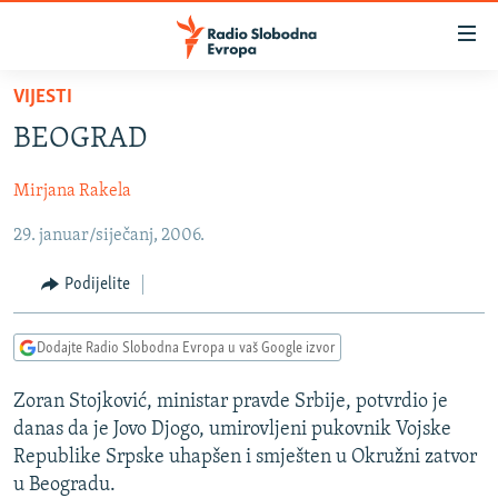
Dostupni
linkovi
Pređite
VIJESTI
na
VIJESTI
BEOGRAD
glavni
BOSNA I HERCEGOVINA
sadržaj
Mirjana Rakela
SRBIJA
Pređite
na
29. januar/siječanj, 2006.
KOSOVO
glavnu
CRNA GORA
navigaciju
Podijelite
Pređite
VIZUELNO
na
Dodajte Radio Slobodna Evropa u vaš Google izvor
PODCASTI
VIDEO
pretragu
RAT U UKRAJINI
FOTOGALERIJE
Zoran Stojković, ministar pravde Srbije, potvrdio je
danas da je Jovo Djogo, umirovljeni pukovnik Vojske
KINA NA BALKANU
INFOGRAFIKE
Republike Srpske uhapšen i smješten u Okružni zatvor
RSE PRIČE IZ SVIJETA
u Beogradu.