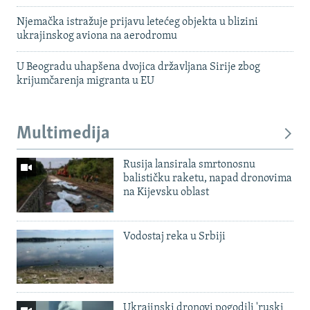
Njemačka istražuje prijavu letećeg objekta u blizini
ukrajinskog aviona na aerodromu
U Beogradu uhapšena dvojica državljana Sirije zbog
krijumčarenja migranta u EU
Multimedija
Rusija lansirala smrtonosnu
balističku raketu, napad dronovima
na Kijevsku oblast
Vodostaj reka u Srbiji
Ukrajinski dronovi pogodili 'ruski