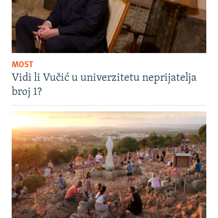
MOST
Vidi li Vučić u univerzitetu neprijatelja
broj 1?