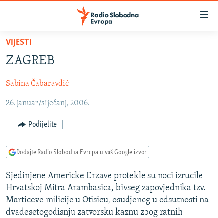
Dostupni
linkovi
Pređite
VIJESTI
na
VIJESTI
ZAGREB
glavni
BOSNA I HERCEGOVINA
sadržaj
Sabina Čabaravdić
SRBIJA
Pređite
na
26. januar/siječanj, 2006.
KOSOVO
glavnu
CRNA GORA
navigaciju
Podijelite
Pređite
VIZUELNO
na
Dodajte Radio Slobodna Evropa u vaš Google izvor
PODCASTI
VIDEO
pretragu
RAT U UKRAJINI
FOTOGALERIJE
Sjedinjene Americke Drzave protekle su noci izrucile
Hrvatskoj Mitra Arambasica, bivseg zapovjednika tzv.
KINA NA BALKANU
INFOGRAFIKE
Marticeve milicije u Otisicu, osudjenog u odsutnosti na
RSE PRIČE IZ SVIJETA
dvadesetogodisnju zatvorsku kaznu zbog ratnih