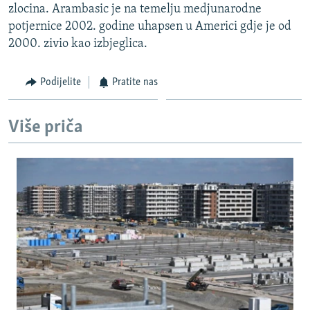
zlocina. Arambasic je na temelju medjunarodne
ISPRIČAJ MI
potjernice 2002. godine uhapsen u Americi gdje je od
DNEVNO@RSE
2000. zivio kao izbjeglica.
SPECIJALI RSE
Podijelite
Pratite nas
VIŠE OD NASLOVA
PRATITE NAS
GENOCID U SREBRENICI
Više priča
POPLAVE I KLIZIŠTA U BIH 2024.
TV LIBERTY
Sve RFE/RL stranice
POST SCRIPTUM
MOJA EVROPA
TRI DECENIJE OD RATA U BIH
SVE KARTE DEJTONA
NASTANAK I RASPAD JUGOSLAVIJE