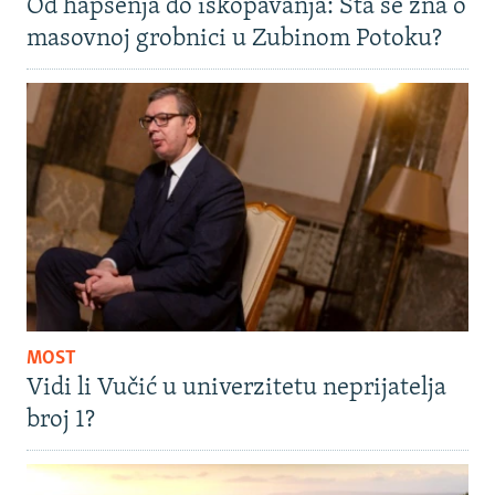
Od hapšenja do iskopavanja: Šta se zna o
masovnoj grobnici u Zubinom Potoku?
MOST
Vidi li Vučić u univerzitetu neprijatelja
broj 1?