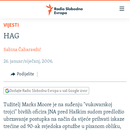
Dostupni
linkovi
Pređite
VIJESTI
na
VIJESTI
HAG
glavni
BOSNA I HERCEGOVINA
sadržaj
Sabina Čabaravdić
SRBIJA
Pređite
na
26. januar/siječanj, 2006.
KOSOVO
glavnu
CRNA GORA
navigaciju
Podijelite
Pređite
VIZUELNO
na
Dodajte Radio Slobodna Evropa u vaš Google izvor
PODCASTI
VIDEO
pretragu
RAT U UKRAJINI
FOTOGALERIJE
Tužitelj Marks Moore je na suđenju "vukovarskoj
trojci" bivših oficira JNA pred Haškim sudom predložio
KINA NA BALKANU
INFOGRAFIKE
ubrzavanje postupka na način da vijeće prihvati iskaze
RSE PRIČE IZ SVIJETA
trećine od 90-ak svjedoka optužbe u pisanom obliku,