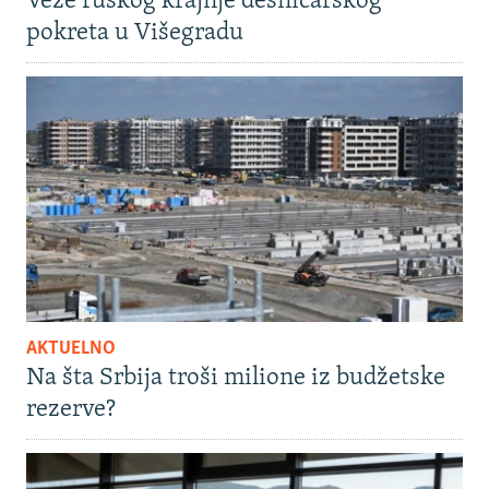
Veze ruskog krajnje desničarskog
pokreta u Višegradu
AKTUELNO
Na šta Srbija troši milione iz budžetske
rezerve?