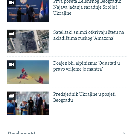
Prva poseta Zelenskog Beogradu:
Najava jačanja saradnje Srbije i
Ukrajine
Satelitski snimci otkrivaju štetu na
skladištima ruskog 'Amazona'
Doajen bh. alpinizma: 'Odustati u
pravo vrijeme je mantra'
Predsjednik Ukrajine u posjeti
Beogradu