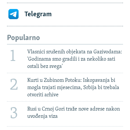
Telegram
Popularno
1
Vlasnici srušenih objekata na Gazivodama:
'Godinama smo gradili i za nekoliko sati
ostali bez svega'
2
Kurti u Zubinom Potoku: Iskopavanja bi
mogla trajati mjesecima, Srbija bi trebala
otvoriti arhive
3
Rusi u Crnoj Gori traže nove adrese nakon
uvođenja viza