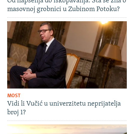
Od hapšenja do iskopavanja: Šta se zna o
masovnoj grobnici u Zubinom Potoku?
MOST
Vidi li Vučić u univerzitetu neprijatelja
broj 1?