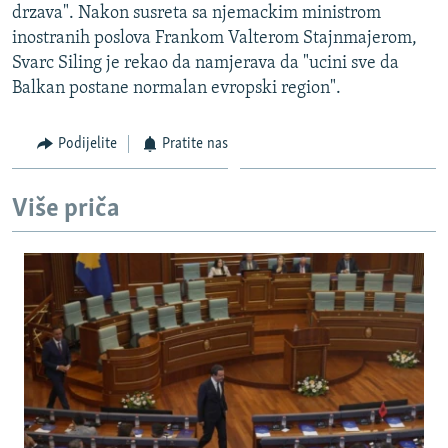
drzava". Nakon susreta sa njemackim ministrom
ISPRIČAJ MI
inostranih poslova Frankom Valterom Stajnmajerom,
DNEVNO@RSE
Svarc Siling je rekao da namjerava da "ucini sve da
Balkan postane normalan evropski region".
SPECIJALI RSE
VIŠE OD NASLOVA
Podijelite
Pratite nas
PRATITE NAS
GENOCID U SREBRENICI
POPLAVE I KLIZIŠTA U BIH 2024.
Više priča
TV LIBERTY
Sve RFE/RL stranice
POST SCRIPTUM
MOJA EVROPA
TRI DECENIJE OD RATA U BIH
SVE KARTE DEJTONA
NASTANAK I RASPAD JUGOSLAVIJE