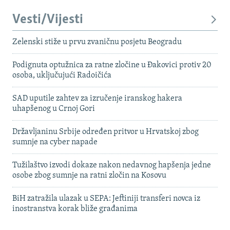
Vesti/Vijesti
Zelenski stiže u prvu zvaničnu posjetu Beogradu
Podignuta optužnica za ratne zločine u Đakovici protiv 20
osoba, uključujući Radoičića
SAD uputile zahtev za izručenje iranskog hakera
uhapšenog u Crnoj Gori
Državljaninu Srbije određen pritvor u Hrvatskoj zbog
sumnje na cyber napade
Tužilaštvo izvodi dokaze nakon nedavnog hapšenja jedne
osobe zbog sumnje na ratni zločin na Kosovu
BiH zatražila ulazak u SEPA: Jeftiniji transferi novca iz
inostranstva korak bliže građanima