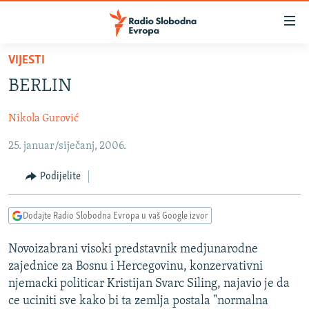
Dostupni
linkovi
Pređite
VIJESTI
na
VIJESTI
BERLIN
glavni
BOSNA I HERCEGOVINA
sadržaj
Nikola Gurović
SRBIJA
Pređite
na
25. januar/siječanj, 2006.
KOSOVO
glavnu
CRNA GORA
navigaciju
Podijelite
Pređite
VIZUELNO
na
Dodajte Radio Slobodna Evropa u vaš Google izvor
PODCASTI
VIDEO
pretragu
RAT U UKRAJINI
FOTOGALERIJE
Novoizabrani visoki predstavnik medjunarodne
zajednice za Bosnu i Hercegovinu, konzervativni
KINA NA BALKANU
INFOGRAFIKE
njemacki politicar Kristijan Svarc Siling, najavio je da
RSE PRIČE IZ SVIJETA
ce uciniti sve kako bi ta zemlja postala "normalna