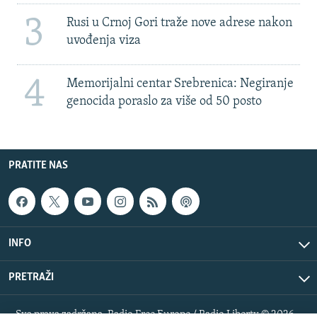
3
Rusi u Crnoj Gori traže nove adrese nakon
uvođenja viza
4
Memorijalni centar Srebrenica: Negiranje
genocida poraslo za više od 50 posto
PRATITE NAS
INFO
PRETRAŽI
Sva prava zadržana. Radio Free Europe / Radio Liberty © 2026