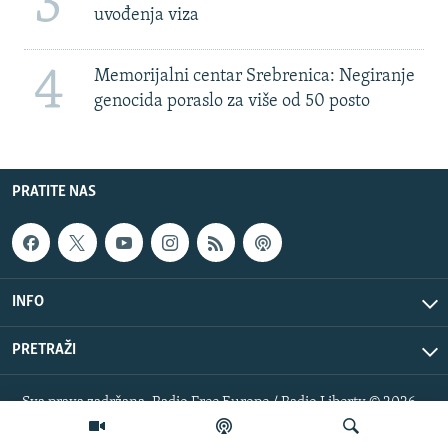
3
uvođenja viza
4
Memorijalni centar Srebrenica: Negiranje
genocida poraslo za više od 50 posto
PRATITE NAS
INFO
PRETRAŽI
Sva prava zadržana. Radio Free Europe / Radio Liberty © 2026
RFE/RL, Inc.