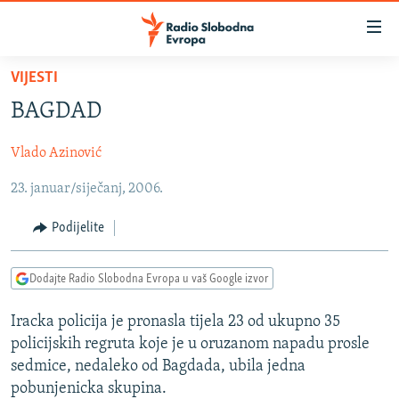
Dostupni
linkovi
Pređite
VIJESTI
na
VIJESTI
BAGDAD
glavni
BOSNA I HERCEGOVINA
sadržaj
Vlado Azinović
SRBIJA
Pređite
na
23. januar/siječanj, 2006.
KOSOVO
glavnu
CRNA GORA
navigaciju
Podijelite
Pređite
VIZUELNO
na
Dodajte Radio Slobodna Evropa u vaš Google izvor
PODCASTI
VIDEO
pretragu
RAT U UKRAJINI
FOTOGALERIJE
Iracka policija je pronasla tijela 23 od ukupno 35
policijskih regruta koje je u oruzanom napadu prosle
KINA NA BALKANU
INFOGRAFIKE
sedmice, nedaleko od Bagdada, ubila jedna
RSE PRIČE IZ SVIJETA
pobunjenicka skupina.