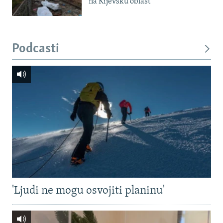
na Kijevsku oblast
Podcasti
'Ljudi ne mogu osvojiti planinu'