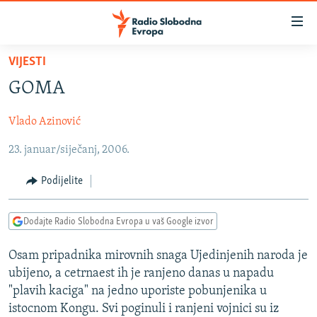
Dostupni
linkovi
Pređite
VIJESTI
na
VIJESTI
GOMA
glavni
BOSNA I HERCEGOVINA
sadržaj
Vlado Azinović
SRBIJA
Pređite
na
23. januar/siječanj, 2006.
KOSOVO
glavnu
CRNA GORA
navigaciju
Podijelite
Pređite
VIZUELNO
na
Dodajte Radio Slobodna Evropa u vaš Google izvor
PODCASTI
VIDEO
pretragu
RAT U UKRAJINI
FOTOGALERIJE
Osam pripadnika mirovnih snaga Ujedinjenih naroda je
ubijeno, a cetrnaest ih je ranjeno danas u napadu
KINA NA BALKANU
INFOGRAFIKE
"plavih kaciga" na jedno uporiste pobunjenika u
RSE PRIČE IZ SVIJETA
istocnom Kongu. Svi poginuli i ranjeni vojnici su iz