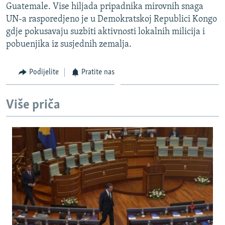
Guatemale. Vise hiljada pripadnika mirovnih snaga
ISPRIČAJ MI
UN-a rasporedjeno je u Demokratskoj Republici Kongo
DNEVNO@RSE
gdje pokusavaju suzbiti aktivnosti lokalnih milicija i
pobuenjika iz susjednih zemalja.
SPECIJALI RSE
VIŠE OD NASLOVA
Podijelite
Pratite nas
PRATITE NAS
GENOCID U SREBRENICI
POPLAVE I KLIZIŠTA U BIH 2024.
Više priča
TV LIBERTY
Sve RFE/RL stranice
POST SCRIPTUM
MOJA EVROPA
TRI DECENIJE OD RATA U BIH
SVE KARTE DEJTONA
NASTANAK I RASPAD JUGOSLAVIJE