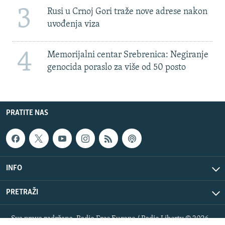
3
Rusi u Crnoj Gori traže nove adrese nakon
uvođenja viza
4
Memorijalni centar Srebrenica: Negiranje
genocida poraslo za više od 50 posto
PRATITE NAS
INFO
PRETRAŽI
Sva prava zadržana. Radio Free Europe / Radio Liberty © 2026