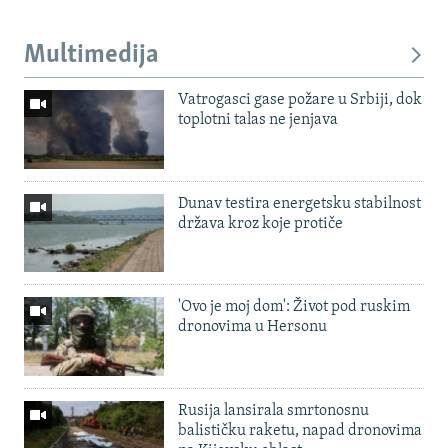
Multimedija
Vatrogasci gase požare u Srbiji, dok
toplotni talas ne jenjava
Dunav testira energetsku stabilnost
država kroz koje protiče
'Ovo je moj dom': Život pod ruskim
dronovima u Hersonu
Rusija lansirala smrtonosnu
balističku raketu, napad dronovima