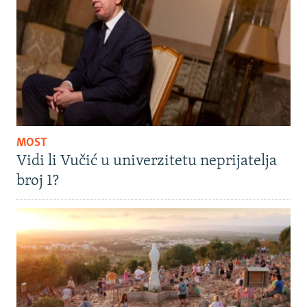
MOST
Vidi li Vučić u univerzitetu neprijatelja
broj 1?