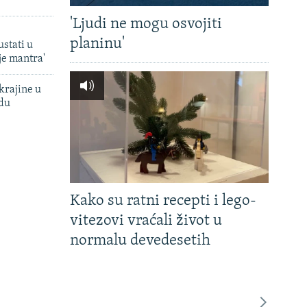
'Ljudi ne mogu osvojiti
planinu'
ustati u
je mantra'
krajine u
adu
Kako su ratni recepti i lego-
vitezovi vraćali život u
normalu devedesetih