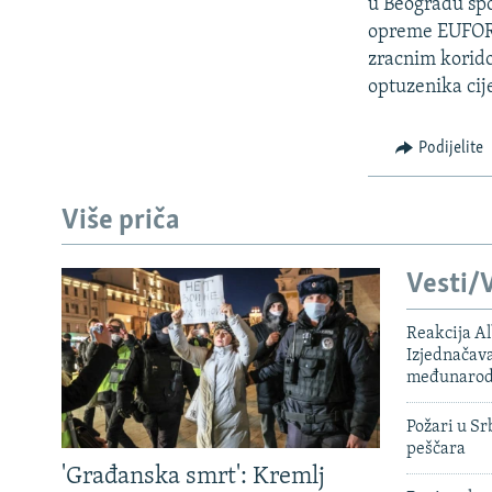
ISPRIČAJ MI
u Beogradu spo
opreme EUFOR-a
DNEVNO@RSE
zracnim korido
SPECIJALI RSE
optuzenika cije
VIŠE OD NASLOVA
Podijelite
GENOCID U SREBRENICI
POPLAVE I KLIZIŠTA U BIH 2024.
Više priča
TV LIBERTY
Vesti/V
POST SCRIPTUM
MOJA EVROPA
Reakcija Al
Izjednačava
TRI DECENIJE OD RATA U BIH
međunarodn
SVE KARTE DEJTONA
Požari u Sr
NASTANAK I RASPAD JUGOSLAVIJE
peščara
'Građanska smrt': Kremlj