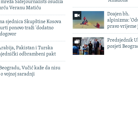
'Amazona'
mreža SafeJournalists osudila
smrću Veranu Matiću
Doajen bh.
alpinizma: 'Od
vna sjednica Skupštine Kosova
pravo vrijeme 
urti ponovo traži 'dodatno
 dogovor
Predsjednik U
posjeti Beogr
rabija, Pakistan i Turska
zajednički odbrambeni pakt
Beogradu, Vučić kaže da nisu
 o vojnoj saradnji