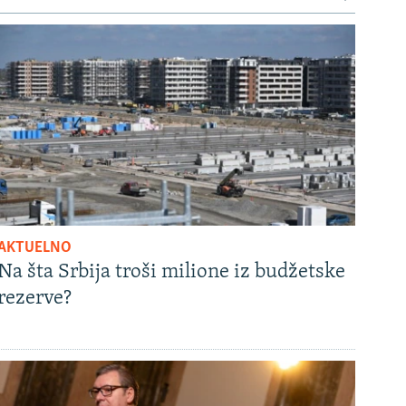
AKTUELNO
Na šta Srbija troši milione iz budžetske
rezerve?