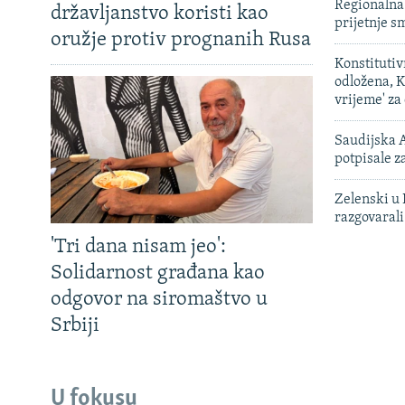
Regionalna 
državljanstvo koristi kao
prijetnje 
oružje protiv prognanih Rusa
Konstituti
odložena, K
vrijeme' za
Saudijska A
potpisale 
Zelenski u 
razgovarali
'Tri dana nisam jeo':
Solidarnost građana kao
odgovor na siromaštvo u
Srbiji
U fokusu