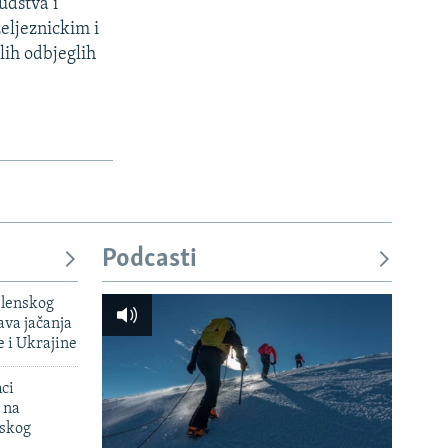
udstva i
eljeznickim i
ih odbjeglih
Podcasti
elenskog
va jačanja
e i Ukrajine
mci
 na
uskog