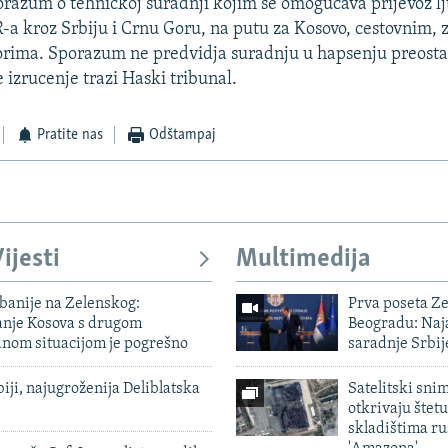
razum o tehnickoj suradnji kojim se omogucava prijevoz lj
 kroz Srbiju i Crnu Goru, na putu za Kosovo, cestovnim, z
rima. Sporazum ne predvidja suradnju u hapsenju preostal
 izrucenje trazi Haski tribunal.
Pratite nas
Odštampaj
ijesti
Multimedija
banije na Zelenskog:
Prva poseta Z
nje Kosova s ​​drugom
Beogradu: Naja
om situacijom je pogrešno
saradnje Srbij
biji, najugroženija Deliblatska
Satelitski sni
otkrivaju štetu
skladištima r