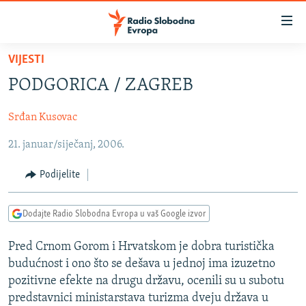
Dostupni
linkovi
Pređite
VIJESTI
na
VIJESTI
PODGORICA / ZAGREB
glavni
BOSNA I HERCEGOVINA
sadržaj
Srđan Kusovac
SRBIJA
Pređite
na
21. januar/siječanj, 2006.
KOSOVO
glavnu
CRNA GORA
navigaciju
Podijelite
Pređite
VIZUELNO
na
Dodajte Radio Slobodna Evropa u vaš Google izvor
PODCASTI
VIDEO
pretragu
RAT U UKRAJINI
FOTOGALERIJE
Pred Crnom Gorom i Hrvatskom je dobra turistička
budućnost i ono što se dešava u jednoj ima izuzetno
KINA NA BALKANU
INFOGRAFIKE
pozitivne efekte na drugu državu, ocenili su u subotu
RSE PRIČE IZ SVIJETA
predstavnici ministarstava turizma dveju država u