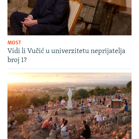
MOST
Vidi li Vučić u univerzitetu neprijatelja
broj 1?