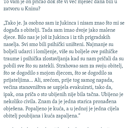
To vam je on pričao dok ste vi već mjesec dana bili u
zatvoru u Kninu?
„Tako je. Ja osobno sam iz Jukinca i nisam znao što mi se
događa s obitelji. Tada sam imao dvoje jako malene
djece. Bilo nas je još iz Jukinca i iz tih prigradskih
naselja. Svi smo bili psihički uništeni. Najmanje su
boljeli udarci i lomljenje, više su boljele ove psihičke
traume i psihička zlostavljanja kad su nam pričali da su
pobili sve što su zatekli. Strahovao sam za svoju obitelj,
što se dogodilo s mojom djecom, što se dogodilo sa
prijateljima… Ali, srećom, prije tog samog napada,
većina stanovništva se uspjela evakuirati, tako da,
ipak, ona priča o sto ubijenih nije bila tačna. Ubijeno je
nekoliko civila. Znam da je jedna starica pronađena
obješena. Popaljeno je kuća, a u jednoj je jedna cijela
obitelj poubijana i kuća zapaljena.“