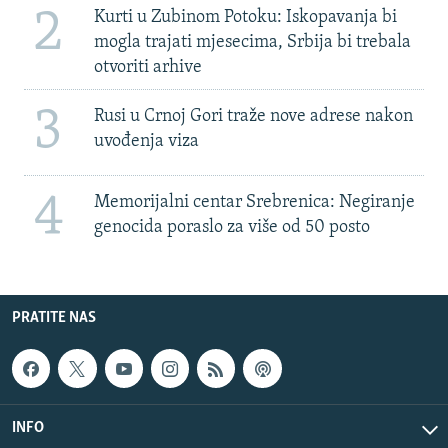
2
Kurti u Zubinom Potoku: Iskopavanja bi
mogla trajati mjesecima, Srbija bi trebala
otvoriti arhive
3
Rusi u Crnoj Gori traže nove adrese nakon
uvođenja viza
4
Memorijalni centar Srebrenica: Negiranje
genocida poraslo za više od 50 posto
PRATITE NAS
INFO