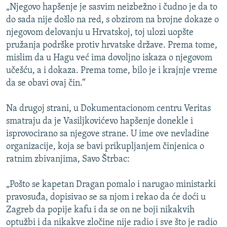
„Njegovo hapšenje je sasvim neizbežno i čudno je da to
do sada nije došlo na red, s obzirom na brojne dokaze o
njegovom delovanju u Hrvatskoj, toj ulozi uopšte
pružanja podrške protiv hrvatske države. Prema tome,
mislim da u Hagu već ima dovoljno iskaza o njegovom
učešću, a i dokaza. Prema tome, bilo je i krajnje vreme
da se obavi ovaj čin.“
Na drugoj strani, u Dokumentacionom centru Veritas
smatraju da je Vasiljkovićevo hapšenje donekle i
isprovocirano sa njegove strane. U ime ove nevladine
organizacije, koja se bavi prikupljanjem činjenica o
ratnim zbivanjima, Savo Štrbac:
„Pošto se kapetan Dragan pomalo i narugao ministarki
pravosuđa, dopisivao se sa njom i rekao da će doći u
Zagreb da popije kafu i da se on ne boji nikakvih
optužbi i da nikakve zločine nije radio i sve što je radio