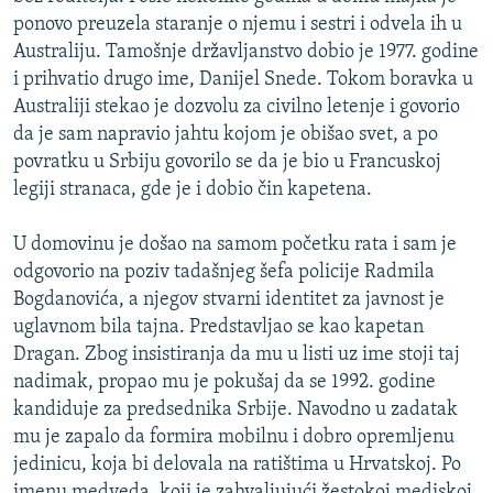
ponovo preuzela staranje o njemu i sestri i odvela ih u
Australiju. Tamošnje državljanstvo dobio je 1977. godine
i prihvatio drugo ime, Danijel Snede. Tokom boravka u
Australiji stekao je dozvolu za civilno letenje i govorio
da je sam napravio jahtu kojom je obišao svet, a po
povratku u Srbiju govorilo se da je bio u Francuskoj
legiji stranaca, gde je i dobio čin kapetena.
U domovinu je došao na samom početku rata i sam je
odgovorio na poziv tadašnjeg šefa policije Radmila
Bogdanovića, a njegov stvarni identitet za javnost je
uglavnom bila tajna. Predstavljao se kao kapetan
Dragan. Zbog insistiranja da mu u listi uz ime stoji taj
nadimak, propao mu je pokušaj da se 1992. godine
kandiduje za predsednika Srbije. Navodno u zadatak
mu je zapalo da formira mobilnu i dobro opremljenu
jedinicu, koja bi delovala na ratištima u Hrvatskoj. Po
imenu medveda, koji je zahvaljujući žestokoj mediskoj