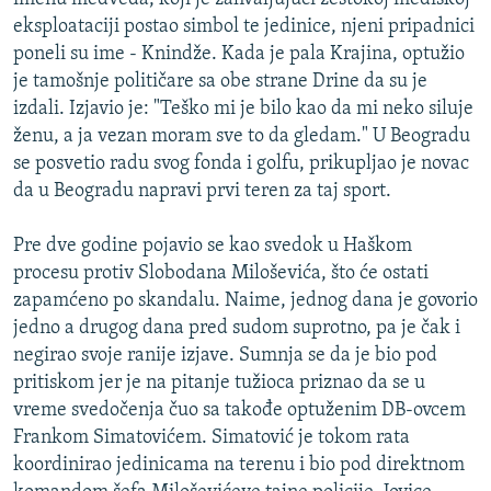
eksploataciji postao simbol te jedinice, njeni pripadnici
poneli su ime - Knindže. Kada je pala Krajina, optužio
je tamošnje političare sa obe strane Drine da su je
izdali. Izjavio je: "Teško mi je bilo kao da mi neko siluje
ženu, a ja vezan moram sve to da gledam." U Beogradu
se posvetio radu svog fonda i golfu, prikupljao je novac
da u Beogradu napravi prvi teren za taj sport.
Pre dve godine pojavio se kao svedok u Haškom
procesu protiv Slobodana Miloševića, što će ostati
zapamćeno po skandalu. Naime, jednog dana je govorio
jedno a drugog dana pred sudom suprotno, pa je čak i
negirao svoje ranije izjave. Sumnja se da je bio pod
pritiskom jer je na pitanje tužioca priznao da se u
vreme svedočenja čuo sa takođe optuženim DB-ovcem
Frankom Simatovićem. Simatović je tokom rata
koordinirao jedinicama na terenu i bio pod direktnom