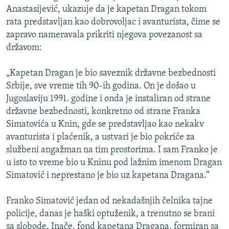
Anastasijević, ukazuje da je kapetan Dragan tokom
rata predstavljan kao dobrovoljac i avanturista, čime se
zapravo nameravala prikriti njegova povezanost sa
državom:
„Kapetan Dragan je bio saveznik državne bezbednosti
Srbije, sve vreme tih 90-ih godina. On je došao u
Jugoslaviju 1991. godine i onda je instaliran od strane
državne bezbednosti, konkretno od strane Franka
Simatovića u Knin, gde se predstavljao kao nekakv
avanturista i plaćenik, a ustvari je bio pokriće za
službeni angažman na tim prostorima. I sam Franko je
u isto to vreme bio u Kninu pod lažnim imenom Dragan
Simatović i neprestano je bio uz kapetana Dragana.“
Franko Simatović jedan od nekadašnjih čelnika tajne
policije, danas je haški optuženik, a trenutno se brani
sa slobode. Inače, fond kapetana Dragana, formiran sa