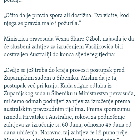
policije:
ISPRIČAJ MI
„Očito da je pravda spora ali dostižna. Evo vidite, kod
DNEVNO@RSE
njega se pravda malo i požurila.“
SPECIJALI RSE
Ministrica pravosuđa Vesna Škare Ožbolt najavila je da
VIŠE OD NASLOVA
PRATITE NAS
će službeni zahtjev za izručenjem Vasiljkovića biti
GENOCID U SREBRENICI
dostavljen Australiji do konca sljedećeg tjedna:
POPLAVE I KLIZIŠTA U BIH 2024.
„Ovdje se još treba do kraja provesti postupak pred
TV LIBERTY
Sve RFE/RL stranice
Županijskim sudom u Šibeniku. Mislim da je taj
POST SCRIPTUM
postupak već pri kraju. Kada stigne odluka iz
Županijskog suda u Šibeniku u Ministarstvo pravosuđa,
MOJA EVROPA
mi ćemo odmah podnijeti zahtjev za izručenje prema
TRI DECENIJE OD RATA U BIH
australskim pravosudnim tijelima. Prema sporazumu
između Hrvatske i Australije, rokovi za podnošenje
SVE KARTE DEJTONA
zahtjeva za izručenje su 60 dana, odnosno 45 dana od
NASTANAK I RASPAD JUGOSLAVIJE
dana uhićenja. Naravno, taj zahtjev će ići puno prije.