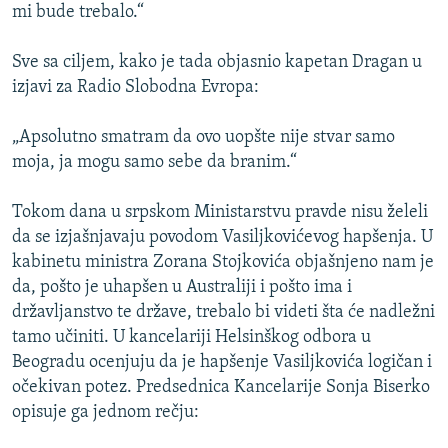
mi bude trebalo.“
Sve sa ciljem, kako je tada objasnio kapetan Dragan u
izjavi za Radio Slobodna Evropa:
„Apsolutno smatram da ovo uopšte nije stvar samo
moja, ja mogu samo sebe da branim.“
Tokom dana u srpskom Ministarstvu pravde nisu želeli
da se izjašnjavaju povodom Vasiljkovićevog hapšenja. U
kabinetu ministra Zorana Stojkovića objašnjeno nam je
da, pošto je uhapšen u Australiji i pošto ima i
državljanstvo te države, trebalo bi videti šta će nadležni
tamo učiniti. U kancelariji Helsinškog odbora u
Beogradu ocenjuju da je hapšenje Vasiljkovića logičan i
očekivan potez. Predsednica Kancelarije Sonja Biserko
opisuje ga jednom rečju: