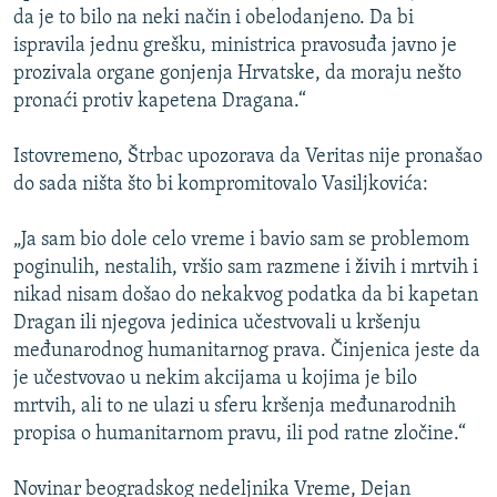
da je to bilo na neki način i obelodanjeno. Da bi
ispravila jednu grešku, ministrica pravosuđa javno je
prozivala organe gonjenja Hrvatske, da moraju nešto
pronaći protiv kapetena Dragana.“
Istovremeno, Štrbac upozorava da Veritas nije pronašao
do sada ništa što bi kompromitovalo Vasiljkovića:
„Ja sam bio dole celo vreme i bavio sam se problemom
poginulih, nestalih, vršio sam razmene i živih i mrtvih i
nikad nisam došao do nekakvog podatka da bi kapetan
Dragan ili njegova jedinica učestvovali u kršenju
međunarodnog humanitarnog prava. Činjenica jeste da
je učestvovao u nekim akcijama u kojima je bilo
mrtvih, ali to ne ulazi u sferu kršenja međunarodnih
propisa o humanitarnom pravu, ili pod ratne zločine.“
Novinar beogradskog nedeljnika Vreme, Dejan