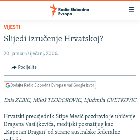
Dostupni
linkovi
Pređite
VIJESTI
na
VIJESTI
Slijedi izručenje Hrvatskoj?
glavni
BOSNA I HERCEGOVINA
sadržaj
20. januar/siječanj, 2006.
SRBIJA
Pređite
na
KOSOVO
Podijelite
glavnu
CRNA GORA
navigaciju
Dodajte Radio Slobodna Evropa u vaš Google izvor
Pređite
VIZUELNO
na
Enis ZEBIC, Miloš TEODOROVIC, Ljudmila CVETKOVIC
PODCASTI
VIDEO
pretragu
RAT U UKRAJINI
FOTOGALERIJE
Hrvatski predsjednik Stipe Mesić pozdravio je uhićenje
KINA NA BALKANU
INFOGRAFIKE
Dragana Vasiljkovića, medijski poznatijeg kao
„Kapetan Dragan“ od strane australske federalne
RSE PRIČE IZ SVIJETA