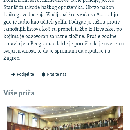
komandom šefa Miloševićeve tajne policije, Jovice
Stanišića takođe haškog optuženika. Ubrzo nakon
haškog svedočenja Vasiljković se vraća za Australiju
gde je radio kao učitelj golfa. Podigao je tužbu protiv
tamošnjih listova koji su preneli tužbe iz Hrvatske, po
kojima je odgovoran za ratne zločine. Prošle godine
boravio je u Beogradu odakle je poručio da je uveren u
svoju nevinost, te da je spreman i da otputuje i u
Zagreb.
Podijelite
Pratite nas
Više priča