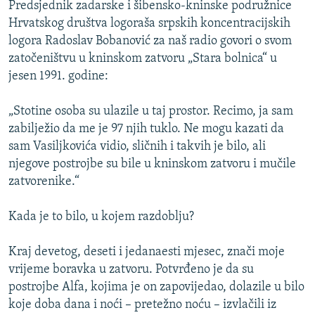
Predsjednik zadarske i šibensko-kninske podružnice
Hrvatskog društva logoraša srpskih koncentracijskih
logora Radoslav Bobanović za naš radio govori o svom
zatočeništvu u kninskom zatvoru „Stara bolnica“ u
jesen 1991. godine:
„Stotine osoba su ulazile u taj prostor. Recimo, ja sam
zabilježio da me je 97 njih tuklo. Ne mogu kazati da
sam Vasiljkovića vidio, sličnih i takvih je bilo, ali
njegove postrojbe su bile u kninskom zatvoru i mučile
zatvorenike.“
Kada je to bilo, u kojem razdoblju?
Kraj devetog, deseti i jedanaesti mjesec, znači moje
vrijeme boravka u zatvoru. Potvrđeno je da su
postrojbe Alfa, kojima je on zapovijedao, dolazile u bilo
koje doba dana i noći – pretežno noću – izvlačili iz