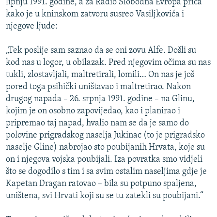
lipnju 1991. godine, a za Radio Slobodna Evropa priča
kako je u kninskom zatvoru susreo Vasiljkovića i
njegove ljude:
„Tek poslije sam saznao da se oni zovu Alfe. Došli su
kod nas u logor, u obilazak. Pred njegovim očima su nas
tukli, zlostavljali, maltretirali, lomili… On nas je još
pored toga psihički uništavao i maltretirao. Nakon
drugog napada – 26. srpnja 1991. godine – na Glinu,
kojim je on osobno zapovijedao, kao i planirao i
pripremao taj napad, hvalio nam se da je samo do
polovine prigradskog naselja Jukinac (to je prigradsko
naselje Gline) nabrojao sto poubijanih Hrvata, koje su
on i njegova vojska poubijali. Iza povratka smo vidjeli
što se dogodilo s tim i sa svim ostalim naseljima gdje je
Kapetan Dragan ratovao – bila su potpuno spaljena,
uništena, svi Hrvati koji su se tu zatekli su poubijani.“