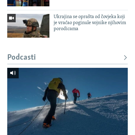
Ukrajina se oprašta od čovjeka koji
je vraćao poginule vojnike njihovim
porodicama
Podcasti