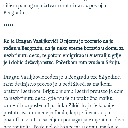
ciljem pomaganja žrtvama rata i danas postoji u
Beogradu.
*****
Ko je Dragan Vasiljković? O njemu je poznato da je
rođen u Beogradu, da je neko vreme boravio u domu za
nezbrinutu decu, te potom emigrirao u Australiju gdje
je i dobio državljanstvo. Početkom rata vraća u Srbiju.
Dragan Vasiljković rođen je u Beogradu pre 52 godine,
rano detinjstvo proveo je u bedi živeći sa majkom,
bratom i sestrom. Brigu o njemu i sestri preuzeo je dom
za nezbrinutu decu, gde mu je tu praktično majku
zamenila zaposlena Ljubinka Žikić, koja će kasnije
postati siva eminencija fonda, koji je formirao po
povratku iz rata a sa ciljem pomaganja ranjenima i deci
bez roditelja. Posle nekoliko godina u domu majka je