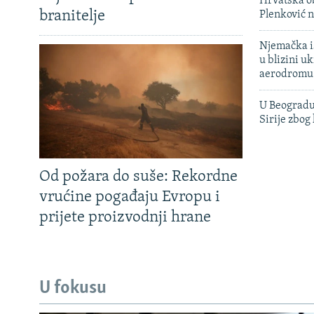
Hrvatska ob
branitelje
Plenković n
Njemačka is
u blizini u
aerodromu
U Beogradu
Sirije zbog
Od požara do suše: Rekordne
vrućine pogađaju Evropu i
prijete proizvodnji hrane
U fokusu