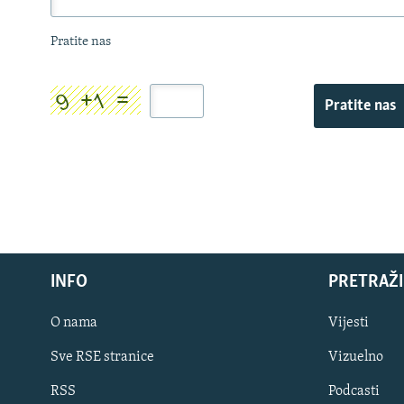
Pratite nas
Pratite nas
INFO
PRETRAŽI
O nama
Vijesti
Sve RSE stranice
Vizuelno
PRATITE NAS
RSS
Podcasti