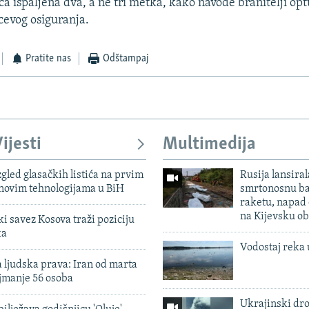
ca ispaljena dva, a ne tri metka, kako navode branitelji opt
icevog osiguranja.
Pratite nas
Odštampaj
ijesti
Multimedija
zgled glasačkih listića na prvim
Rusija lansiral
 novim tehnologijama u BiH
smrtonosnu ba
raketu, napad
na Kijevsku ob
 savez Kosova traži poziciju
ka
Vodostaj reka 
 ljudska prava: Iran od marta
jmanje 56 osoba
Ukrajinski dr