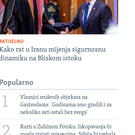
AKTUELNO
Kako rat u Iranu mijenja sigurnosnu
dinamiku na Bliskom istoku
Popularno
1
Vlasnici srušenih objekata na
Gazivodama: 'Godinama smo gradili i za
nekoliko sati ostali bez svega'
2
Kurti u Zubinom Potoku: Iskopavanja bi
mogla trajati mjesecima, Srbija bi trebala