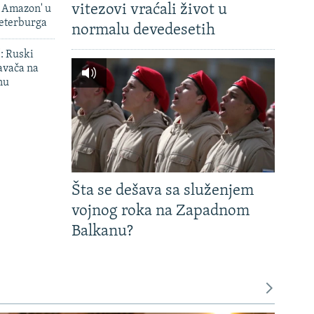
vitezovi vraćali život u
i Amazon' u
Peterburga
normalu devedesetih
': Ruski
avača na
nu
Šta se dešava sa služenjem
vojnog roka na Zapadnom
Balkanu?