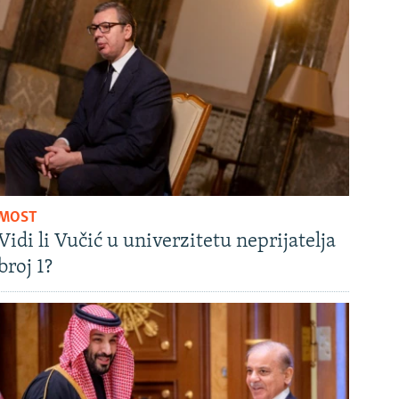
MOST
Vidi li Vučić u univerzitetu neprijatelja
broj 1?