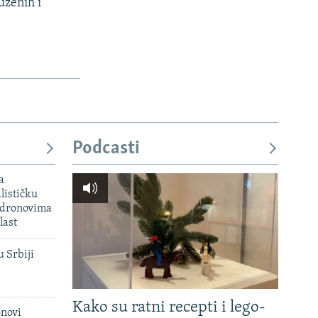
uzenih i
Podcasti
a
lističku
 dronovima
last
u Srbiji
Kako su ratni recepti i lego-
onovi