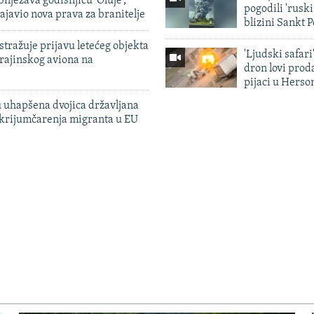
ilježava godišnjicu 'Oluje',
pogodili 'rusk
ajavio nova prava za branitelje
blizini Sankt 
tražuje prijavu letećeg objekta
'Ljudski safari
krajinskog aviona na
dron lovi prod
pijaci u Herso
 uhapšena dvojica državljana
 krijumčarenja migranta u EU