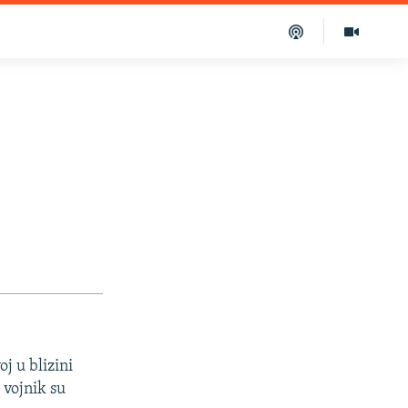
j u blizini
 vojnik su