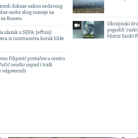
 izvodi dokaze nakon nedavnog
edne osobe zbog sumnje na
n na Kosovu
Ukrajinski dr
pogodili 'rusk
a ulazak u SEPA: Jeftiniji
blizini Sankt 
ovca iz inostranstva korak bliže
evan Filipović pretučen u centru
učić osudio napad i traži
e odgovornih