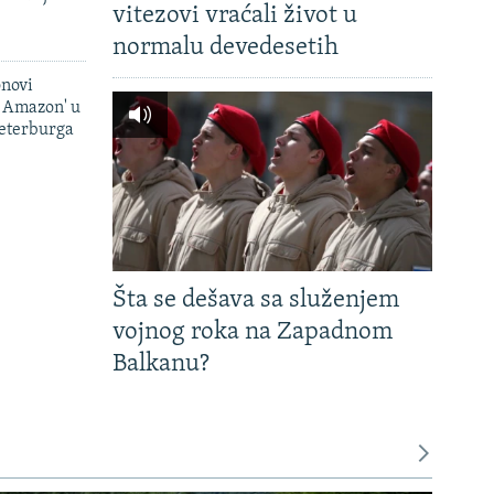
vitezovi vraćali život u
normalu devedesetih
onovi
i Amazon' u
Peterburga
Šta se dešava sa služenjem
vojnog roka na Zapadnom
Balkanu?