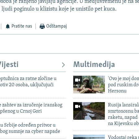
 osoba je ranjeno javljaju agencije. U medjuvremenu je na s
ljudi poginulo u klizistu koje je unistilo pet kuca.
Pratite nas
Odštampaj
ijesti
Multimedija
ptužnica za ratne zločine u
'Ovo je moj dom
otiv 20 osoba, uključujući
pod ruskim dr
Hersonu
 zahtev za izručenje iranskog
Rusija lansiral
pšenog u Crnoj Gori
smrtonosnu ba
raketu, napad
na Kijevsku ob
u Srbije određen pritvor u
zbog sumnje na cyber napade
Vodostaj reka 