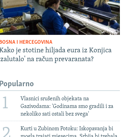
BOSNA I HERCEGOVINA
Kako je stotine hiljada eura iz Konjica
'zalutalo' na račun prevaranata?
Popularno
1
Vlasnici srušenih objekata na
Gazivodama: 'Godinama smo gradili i za
nekoliko sati ostali bez svega'
2
Kurti u Zubinom Potoku: Iskopavanja bi
mogla trajati mjesecima, Srbija bi trebala