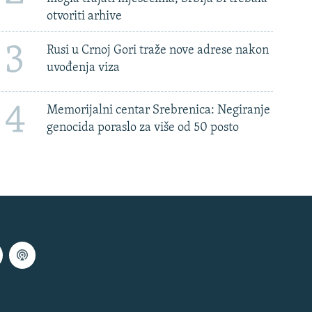
otvoriti arhive
3
Rusi u Crnoj Gori traže nove adrese nakon
uvođenja viza
4
Memorijalni centar Srebrenica: Negiranje
genocida poraslo za više od 50 posto