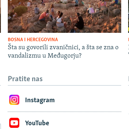
BOSNA I HERCEGOVINA
Šta su govorili zvaničnici, a šta se zna o
vandalizmu u Međugorju?
Pratite nas
Instagram
YouTube