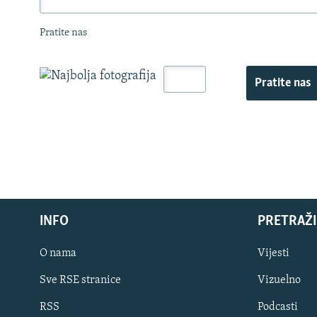
Pratite nas
Pratite nas
INFO
PRETRAŽI
O nama
Vijesti
Sve RSE stranice
Vizuelno
PRATITE NAS
RSS
Podcasti