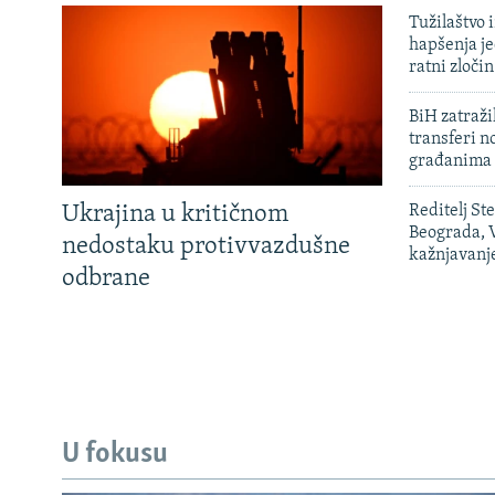
Tužilaštvo
hapšenja j
ratni zloči
BiH zatražil
transferi n
građanima
Ukrajina u kritičnom
Reditelj St
Beograda, V
nedostaku protivvazdušne
kažnjavanj
odbrane
U fokusu