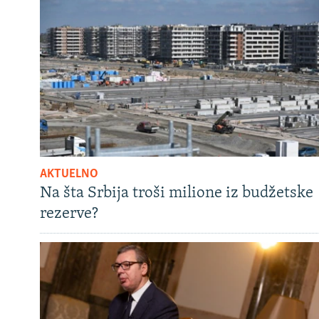
AKTUELNO
Na šta Srbija troši milione iz budžetske
rezerve?