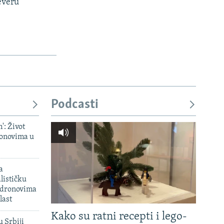
everu
Podcasti
': Život
onovima u
a
lističku
 dronovima
last
Kako su ratni recepti i lego-
u Srbiji