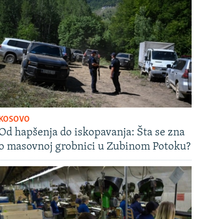
KOSOVO
Od hapšenja do iskopavanja: Šta se zna
o masovnoj grobnici u Zubinom Potoku?