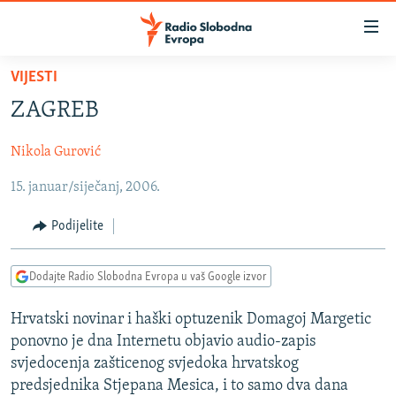
Dostupni
linkovi
Pređite
VIJESTI
na
VIJESTI
ZAGREB
glavni
BOSNA I HERCEGOVINA
sadržaj
Nikola Gurović
SRBIJA
Pređite
na
15. januar/siječanj, 2006.
KOSOVO
glavnu
CRNA GORA
navigaciju
Podijelite
Pređite
VIZUELNO
na
Dodajte Radio Slobodna Evropa u vaš Google izvor
PODCASTI
VIDEO
pretragu
RAT U UKRAJINI
FOTOGALERIJE
Hrvatski novinar i haški optuzenik Domagoj Margetic
ponovno je dna Internetu objavio audio-zapis
KINA NA BALKANU
INFOGRAFIKE
svjedocenja zašticenog svjedoka hrvatskog
RSE PRIČE IZ SVIJETA
predsjednika Stjepana Mesica, i to samo dva dana