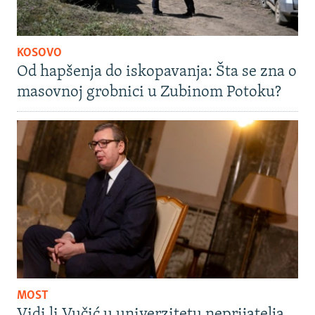
KOSOVO
Od hapšenja do iskopavanja: Šta se zna o
masovnoj grobnici u Zubinom Potoku?
MOST
Vidi li Vučić u univerzitetu neprijatelja