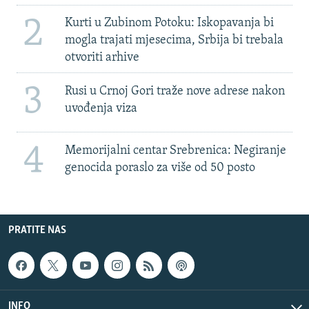
2
Kurti u Zubinom Potoku: Iskopavanja bi
mogla trajati mjesecima, Srbija bi trebala
otvoriti arhive
3
Rusi u Crnoj Gori traže nove adrese nakon
uvođenja viza
4
Memorijalni centar Srebrenica: Negiranje
genocida poraslo za više od 50 posto
PRATITE NAS
INFO