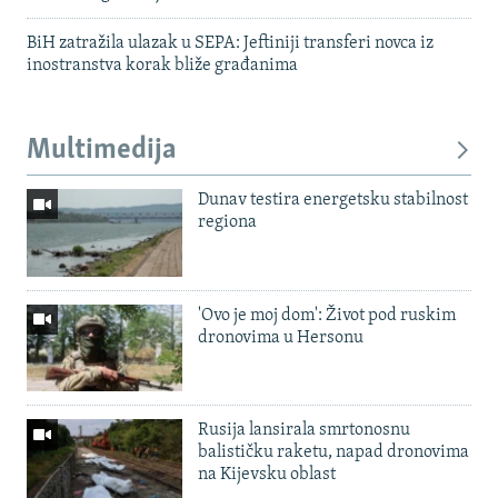
BiH zatražila ulazak u SEPA: Jeftiniji transferi novca iz
inostranstva korak bliže građanima
Multimedija
Dunav testira energetsku stabilnost
regiona
'Ovo je moj dom': Život pod ruskim
dronovima u Hersonu
Rusija lansirala smrtonosnu
balističku raketu, napad dronovima
na Kijevsku oblast