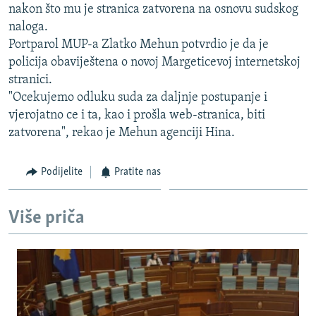
nakon što mu je stranica zatvorena na osnovu sudskog
ISPRIČAJ MI
naloga.
DNEVNO@RSE
Portparol MUP-a Zlatko Mehun potvrdio je da je
policija obaviještena o novoj Margeticevoj internetskoj
SPECIJALI RSE
stranici.
VIŠE OD NASLOVA
"Ocekujemo odluku suda za daljnje postupanje i
PRATITE NAS
vjerojatno ce i ta, kao i prošla web-stranica, biti
GENOCID U SREBRENICI
zatvorena", rekao je Mehun agenciji Hina.
POPLAVE I KLIZIŠTA U BIH 2024.
TV LIBERTY
Sve RFE/RL stranice
Podijelite
Pratite nas
POST SCRIPTUM
Više priča
MOJA EVROPA
TRI DECENIJE OD RATA U BIH
SVE KARTE DEJTONA
NASTANAK I RASPAD JUGOSLAVIJE