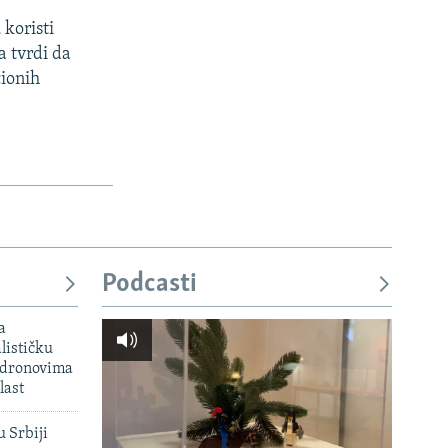
 koristi
a tvrdi da
cionih
Podcasti
a
lističku
 dronovima
last
u Srbiji