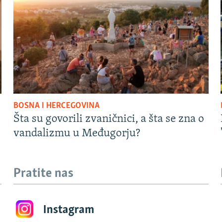
BOSNA I HERCEGOVINA
Šta su govorili zvaničnici, a šta se zna o
vandalizmu u Međugorju?
Pratite nas
Instagram