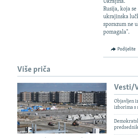
ISPRIČAJ MI
Ukrajina.
Rusija, koja se
DNEVNO@RSE
ukrajinska lučk
SPECIJALI RSE
sporazum ne uk
pomagala".
VIŠE OD NASLOVA
GENOCID U SREBRENICI
Podijelite
POPLAVE I KLIZIŠTA U BIH 2024.
TV LIBERTY
Više priča
POST SCRIPTUM
Vesti/V
MOJA EVROPA
TRI DECENIJE OD RATA U BIH
Objavljen i
izborima s
SVE KARTE DEJTONA
Demokratski
NASTANAK I RASPAD JUGOSLAVIJE
predsedni