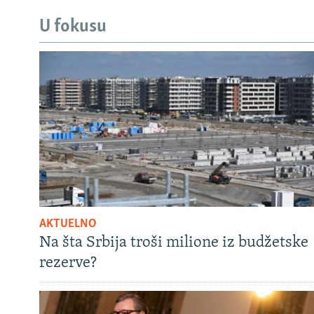
U fokusu
AKTUELNO
Na šta Srbija troši milione iz budžetske
rezerve?