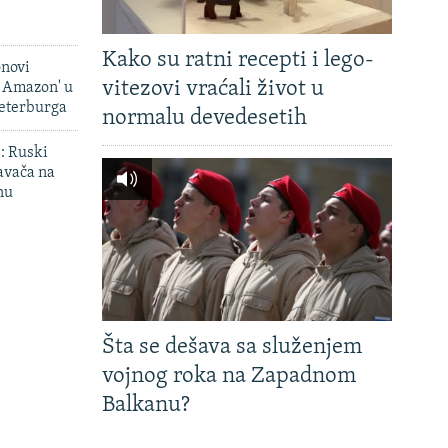
Kako su ratni recepti i lego-
onovi
vitezovi vraćali život u
i Amazon' u
Peterburga
normalu devedesetih
': Ruski
avača na
nu
Šta se dešava sa služenjem
vojnog roka na Zapadnom
Balkanu?