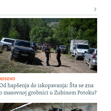
KOSOVO
Od hapšenja do iskopavanja: Šta se zna
o masovnoj grobnici u Zubinom Potoku?