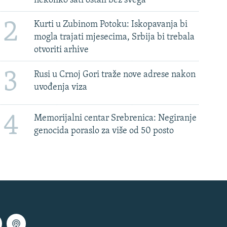
nekoliko sati ostali bez svega'
2
Kurti u Zubinom Potoku: Iskopavanja bi
mogla trajati mjesecima, Srbija bi trebala
otvoriti arhive
3
Rusi u Crnoj Gori traže nove adrese nakon
uvođenja viza
4
Memorijalni centar Srebrenica: Negiranje
genocida poraslo za više od 50 posto