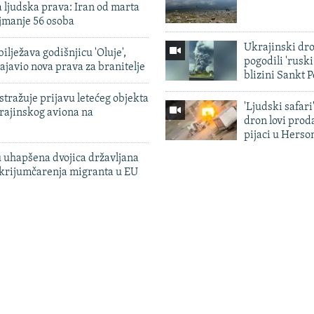
 ljudska prava: Iran od marta
jmanje 56 osoba
Ukrajinski dr
ilježava godišnjicu 'Oluje',
pogodili 'rusk
ajavio nova prava za branitelje
blizini Sankt 
tražuje prijavu letećeg objekta
'Ljudski safari
krajinskog aviona na
dron lovi prod
pijaci u Herso
 uhapšena dvojica državljana
 krijumčarenja migranta u EU