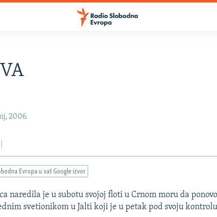
VA
nj, 2006.
obodna Evropa u vaš Google izvor
a naredila je u subotu svojoj floti u Crnom moru da pono
dnim svetionikom u Jalti koji je u petak pod svoju kontrolu