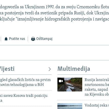
 dogovorila sa Ukrajinom 1997. da za svoju Crnomorsku flotu
a postojenja tvrdi da svetionik pripada Rusiji, dok Ukrajin
ljučuje "iznajmljivanje hidrografskih postrojenja i naviga
Pratite nas
Odštampaj
ijesti
Multimedija
zgled glasačkih listića na prvim
Rusija lansiral
 novim tehnologijama u BiH
smrtonosnu ba
raketu, napad
na Kijevsku ob
 savez Kosova traži poziciju
ka
Vodostaj reka 