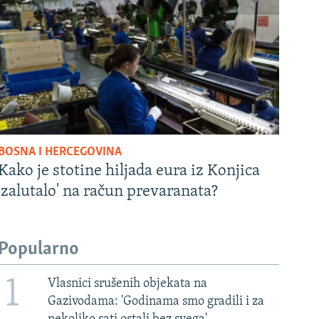
BOSNA I HERCEGOVINA
Kako je stotine hiljada eura iz Konjica
'zalutalo' na račun prevaranata?
Popularno
1
Vlasnici srušenih objekata na
Gazivodama: 'Godinama smo gradili i za