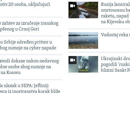
otiv 20 osoba, uključujući
Rusija lansiral
smrtonosnu ba
raketu, napad
na Kijevsku ob
 zahtev za izručenje iranskog
pšenog u Crnoj Gori
Vodostaj reka 
u Srbije određen pritvor u
zbog sumnje na cyber napade
Ukrajinski dr
 izvodi dokaze nakon nedavnog
pogodili 'rusk
edne osobe zbog sumnje na
blizini Sankt 
n na Kosovu
a ulazak u SEPA: Jeftiniji
ovca iz inostranstva korak bliže