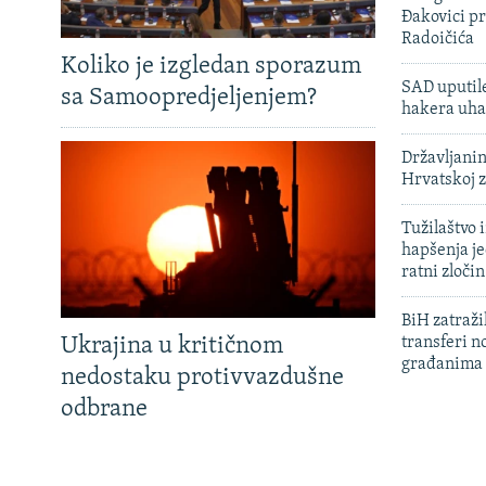
Đakovici pr
Radoičića
Koliko je izgledan sporazum
SAD uputile
sa Samoopredjeljenjem?
hakera uha
Državljanin
Hrvatskoj 
Tužilaštvo
hapšenja j
ratni zloči
BiH zatražil
Ukrajina u kritičnom
transferi n
građanima
nedostaku protivvazdušne
odbrane