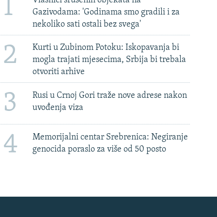
1
Vlasnici srušenih objekata na
Gazivodama: 'Godinama smo gradili i za
nekoliko sati ostali bez svega'
2
Kurti u Zubinom Potoku: Iskopavanja bi
mogla trajati mjesecima, Srbija bi trebala
otvoriti arhive
3
Rusi u Crnoj Gori traže nove adrese nakon
uvođenja viza
4
Memorijalni centar Srebrenica: Negiranje
genocida poraslo za više od 50 posto