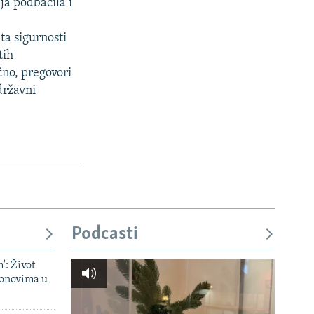
ja podbacila i
ta sigurnosti
tih
čno, pregovori
državni
Podcasti
': Život
onovima u