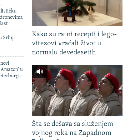
a
lističku
 dronovima
last
Kako su ratni recepti i lego-
u Srbiji
vitezovi vraćali život u
normalu devedesetih
onovi
i Amazon' u
Peterburga
Šta se dešava sa služenjem
vojnog roka na Zapadnom