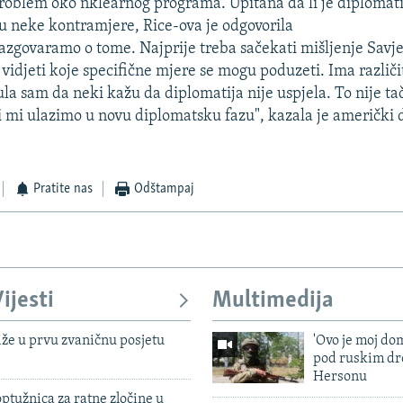
problem oko nklearnog programa. Upitana da li je diplomati
iku neke kontramjere, Rice-ova je odgovorila
azgovaramo o tome. Najprije treba sačekati mišljenje Savje
vidjeti koje specifične mjere se mogu poduzeti. Ima različi
la sam da neki kažu da diplomatija nije uspjela. To nije ta
ali mi ulazimo u novu diplomatsku fazu", kazala je američki 
Pratite nas
Odštampaj
ijesti
Multimedija
iže u prvu zvaničnu posjetu
'Ovo je moj dom
pod ruskim dr
Hersonu
ptužnica za ratne zločine u