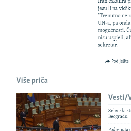
ISPRIČAJ MI
Iran eskalira 
jesu li na vid
DNEVNO@RSE
"Trenutno ne r
SPECIJALI RSE
UN-a, pa onda 
mogućnosti. Ču
VIŠE OD NASLOVA
nisu uspjeli, 
GENOCID U SREBRENICI
sekretar.
POPLAVE I KLIZIŠTA U BIH 2024.
Podijelite
TV LIBERTY
POST SCRIPTUM
Više priča
MOJA EVROPA
TRI DECENIJE OD RATA U BIH
Vesti/V
SVE KARTE DEJTONA
Zelenski st
Beogradu
NASTANAK I RASPAD JUGOSLAVIJE
Podignuta o