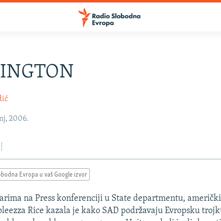
INGTON
dić
nj, 2006.
obodna Evropa u vaš Google izvor
arima na Press konferenciji u State departmentu, američki
leezza Rice kazala je kako SAD podržavaju Evropsku trojk