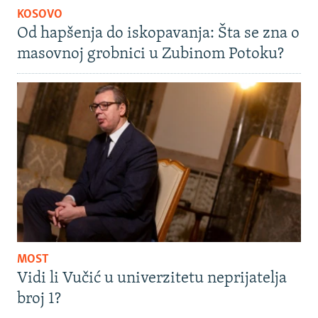
KOSOVO
Od hapšenja do iskopavanja: Šta se zna o
masovnoj grobnici u Zubinom Potoku?
MOST
Vidi li Vučić u univerzitetu neprijatelja
broj 1?