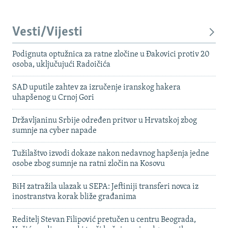
Vesti/Vijesti
Podignuta optužnica za ratne zločine u Đakovici protiv 20
osoba, uključujući Radoičića
SAD uputile zahtev za izručenje iranskog hakera
uhapšenog u Crnoj Gori
Državljaninu Srbije određen pritvor u Hrvatskoj zbog
sumnje na cyber napade
Tužilaštvo izvodi dokaze nakon nedavnog hapšenja jedne
osobe zbog sumnje na ratni zločin na Kosovu
BiH zatražila ulazak u SEPA: Jeftiniji transferi novca iz
inostranstva korak bliže građanima
Reditelj Stevan Filipović pretučen u centru Beograda,