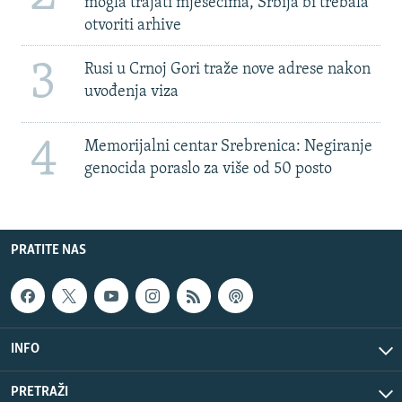
mogla trajati mjesecima, Srbija bi trebala
otvoriti arhive
3
Rusi u Crnoj Gori traže nove adrese nakon
uvođenja viza
4
Memorijalni centar Srebrenica: Negiranje
genocida poraslo za više od 50 posto
PRATITE NAS
INFO
PRETRAŽI