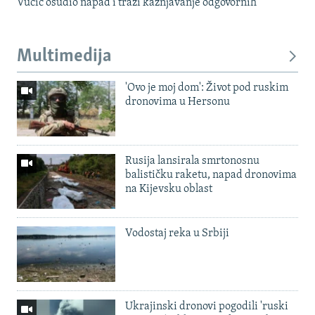
Vučić osudio napad i traži kažnjavanje odgovornih
Multimedija
'Ovo je moj dom': Život pod ruskim
dronovima u Hersonu
Rusija lansirala smrtonosnu
balističku raketu, napad dronovima
na Kijevsku oblast
Vodostaj reka u Srbiji
Ukrajinski dronovi pogodili 'ruski