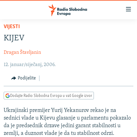
Dostupni
linkovi
Pređite
VIJESTI
na
VIJESTI
KIJEV
glavni
BOSNA I HERCEGOVINA
sadržaj
Dragan Štavljanin
SRBIJA
Pređite
na
12. januar/siječanj, 2006.
KOSOVO
glavnu
CRNA GORA
navigaciju
Podijelite
Pređite
VIZUELNO
na
Dodajte Radio Slobodna Evropa u vaš Google izvor
PODCASTI
VIDEO
pretragu
RAT U UKRAJINI
FOTOGALERIJE
Ukrajinski premijer Yurij Yekanurov rekao je na
sednici vlade u Kijevu glasanje u parlamentu pokazalo
KINA NA BALKANU
INFOGRAFIKE
da je predsednik drzave jedini garant stabilnosti u
RSE PRIČE IZ SVIJETA
zemlji, a duznost vlade je da tu stabilnost odrzi.