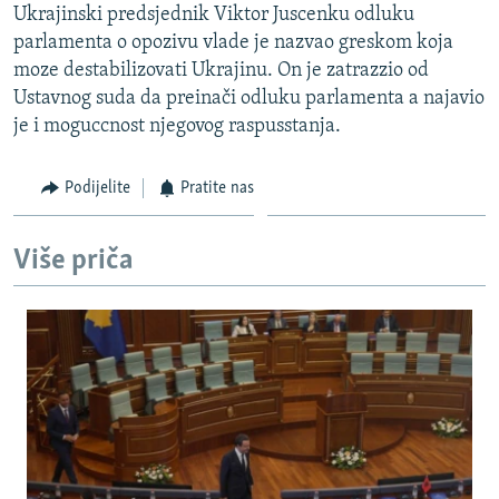
Ukrajinski predsjednik Viktor Juscenku odluku
ISPRIČAJ MI
parlamenta o opozivu vlade je nazvao greskom koja
DNEVNO@RSE
moze destabilizovati Ukrajinu. On je zatrazzio od
Ustavnog suda da preinači odluku parlamenta a najavio
SPECIJALI RSE
je i moguccnost njegovog raspusstanja.
VIŠE OD NASLOVA
PRATITE NAS
GENOCID U SREBRENICI
Podijelite
Pratite nas
POPLAVE I KLIZIŠTA U BIH 2024.
Više priča
TV LIBERTY
Sve RFE/RL stranice
POST SCRIPTUM
MOJA EVROPA
TRI DECENIJE OD RATA U BIH
SVE KARTE DEJTONA
NASTANAK I RASPAD JUGOSLAVIJE