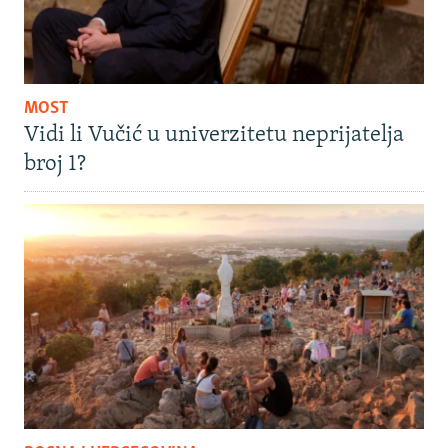
MOST
Vidi li Vučić u univerzitetu neprijatelja
broj 1?