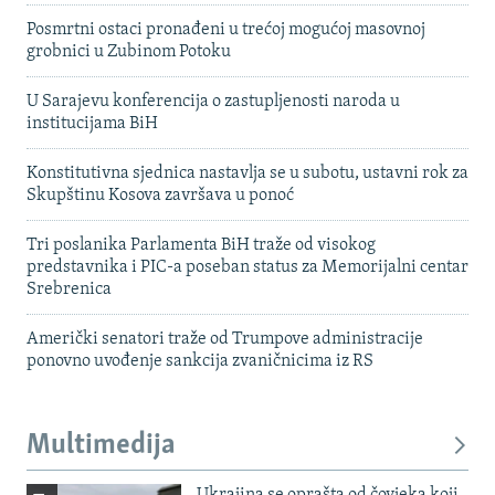
Posmrtni ostaci pronađeni u trećoj mogućoj masovnoj
grobnici u Zubinom Potoku
U Sarajevu konferencija o zastupljenosti naroda u
institucijama BiH
Konstitutivna sjednica nastavlja se u subotu, ustavni rok za
Skupštinu Kosova završava u ponoć
Tri poslanika Parlamenta BiH traže od visokog
predstavnika i PIC-a poseban status za Memorijalni centar
Srebrenica
Američki senatori traže od Trumpove administracije
ponovno uvođenje sankcija zvaničnicima iz RS
Multimedija
Ukrajina se oprašta od čovjeka koji