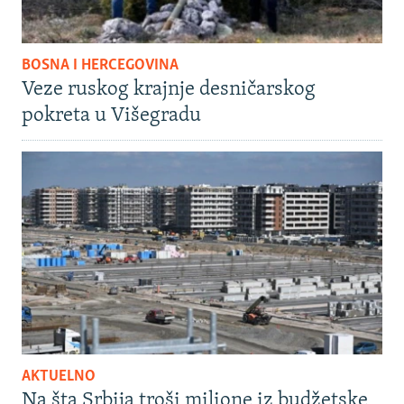
BOSNA I HERCEGOVINA
Veze ruskog krajnje desničarskog
pokreta u Višegradu
AKTUELNO
Na šta Srbija troši milione iz budžetske