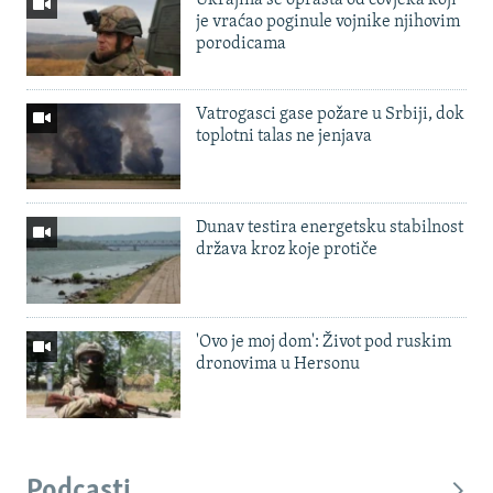
je vraćao poginule vojnike njihovim
porodicama
Vatrogasci gase požare u Srbiji, dok
toplotni talas ne jenjava
Dunav testira energetsku stabilnost
država kroz koje protiče
'Ovo je moj dom': Život pod ruskim
dronovima u Hersonu
Podcasti