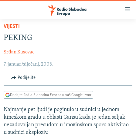
Dostupni
linkovi
Pređite
VIJESTI
na
VIJESTI
PEKING
glavni
BOSNA I HERCEGOVINA
sadržaj
Srđan Kusovac
SRBIJA
Pređite
na
7. januar/siječanj, 2006.
KOSOVO
glavnu
CRNA GORA
navigaciju
Podijelite
Pređite
VIZUELNO
na
Dodajte Radio Slobodna Evropa u vaš Google izvor
PODCASTI
VIDEO
pretragu
RAT U UKRAJINI
FOTOGALERIJE
Najmanje pet ljudi je poginulo u sudnici u jednom
kineskom gradu u oblasti Gansu kada je jedan seljak
KINA NA BALKANU
INFOGRAFIKE
nezadovoljan presudom u imovinskom sporu aktivirao
RSE PRIČE IZ SVIJETA
u sudnici eksploziv.