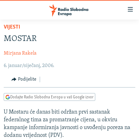
Dostupni
linkovi
Pređite
VIJESTI
na
VIJESTI
MOSTAR
glavni
BOSNA I HERCEGOVINA
sadržaj
Mirjana Rakela
SRBIJA
Pređite
na
6. januar/siječanj, 2006.
KOSOVO
glavnu
CRNA GORA
navigaciju
Podijelite
Pređite
VIZUELNO
na
Dodajte Radio Slobodna Evropa u vaš Google izvor
PODCASTI
VIDEO
pretragu
RAT U UKRAJINI
FOTOGALERIJE
U Mostaru će danas biti održan prvi sastanak
federalnog tima za promatranje cijena, u okviru
KINA NA BALKANU
INFOGRAFIKE
kampanje informiranja javnosti o uvođenju poreza na
RSE PRIČE IZ SVIJETA
dodanu vrijednost (PDV).