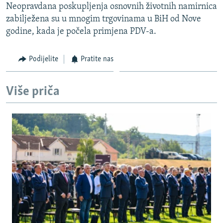
Neopravdana poskupljenja osnovnih životnih namirnica
ISPRIČAJ MI
zabilježena su u mnogim trgovinama u BiH od Nove
DNEVNO@RSE
godine, kada je počela primjena PDV-a.
SPECIJALI RSE
Podijelite
Pratite nas
VIŠE OD NASLOVA
PRATITE NAS
GENOCID U SREBRENICI
Više priča
POPLAVE I KLIZIŠTA U BIH 2024.
TV LIBERTY
Sve RFE/RL stranice
POST SCRIPTUM
MOJA EVROPA
TRI DECENIJE OD RATA U BIH
SVE KARTE DEJTONA
NASTANAK I RASPAD JUGOSLAVIJE