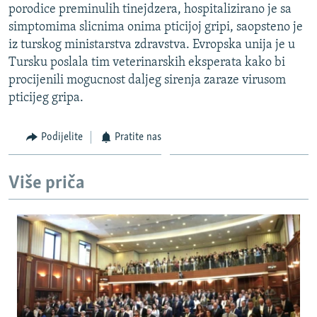
porodice preminulih tinejdzera, hospitalizirano je sa
ISPRIČAJ MI
simptomima slicnima onima pticijoj gripi, saopsteno je
DNEVNO@RSE
iz turskog ministarstva zdravstva. Evropska unija je u
Tursku poslala tim veterinarskih eksperata kako bi
SPECIJALI RSE
procijenili mogucnost daljeg sirenja zaraze virusom
VIŠE OD NASLOVA
pticijeg gripa.
PRATITE NAS
GENOCID U SREBRENICI
Podijelite
Pratite nas
POPLAVE I KLIZIŠTA U BIH 2024.
TV LIBERTY
Sve RFE/RL stranice
Više priča
POST SCRIPTUM
MOJA EVROPA
TRI DECENIJE OD RATA U BIH
SVE KARTE DEJTONA
NASTANAK I RASPAD JUGOSLAVIJE