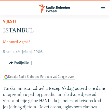
Dostupni
linkovi
Pređite
VIJESTI
na
VIJESTI
ISTANBUL
glavni
BOSNA I HERCEGOVINA
sadržaj
Mehmed Agović
SRBIJA
Pređite
na
5. januar/siječanj, 2006.
KOSOVO
glavnu
CRNA GORA
navigaciju
Podijelite
Pređite
VIZUELNO
na
Dodajte Radio Slobodna Evropa u vaš Google izvor
PODCASTI
VIDEO
pretragu
RAT U UKRAJINI
FOTOGALERIJE
Turski ministar zdravlja Recep Akdag potvrdio je da je
u toj zemlji u jednoj porodici umrlo dvoje djece od
KINA NA BALKANU
INFOGRAFIKE
virusa pticije gripe H5N1 i da je bolest otkrivena kod
RSE PRIČE IZ SVIJETA
jos jednog djeteta. Devet osoba, uglavnom clanova