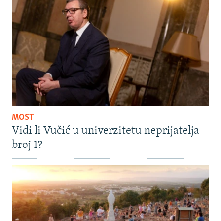
MOST
Vidi li Vučić u univerzitetu neprijatelja
broj 1?