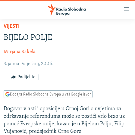
Dostupni
linkovi
Pređite
VIJESTI
na
VIJESTI
BIJELO POLJE
glavni
BOSNA I HERCEGOVINA
sadržaj
Mirjana Rakela
SRBIJA
Pređite
na
3. januar/siječanj, 2006.
KOSOVO
glavnu
CRNA GORA
navigaciju
Podijelite
Pređite
VIZUELNO
na
Dodajte Radio Slobodna Evropa u vaš Google izvor
PODCASTI
VIDEO
pretragu
RAT U UKRAJINI
FOTOGALERIJE
Dogovor vlasti i opozicije u Crnoj Gori o uvjetima za
održavanje referenduma može se postići vrlo brzo uz
KINA NA BALKANU
INFOGRAFIKE
pomoć Evropske unije, kazao je u Bijelom Polju, Filip
RSE PRIČE IZ SVIJETA
Vujanović, predsjednik Crne Gore