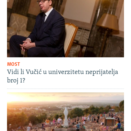
MOST
Vidi li Vučić u univerzitetu neprijatelja
broj 1?