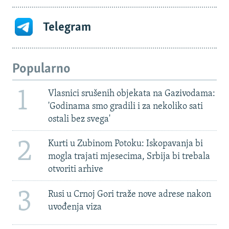
Telegram
Popularno
1
Vlasnici srušenih objekata na Gazivodama:
'Godinama smo gradili i za nekoliko sati
ostali bez svega'
2
Kurti u Zubinom Potoku: Iskopavanja bi
mogla trajati mjesecima, Srbija bi trebala
otvoriti arhive
3
Rusi u Crnoj Gori traže nove adrese nakon
uvođenja viza