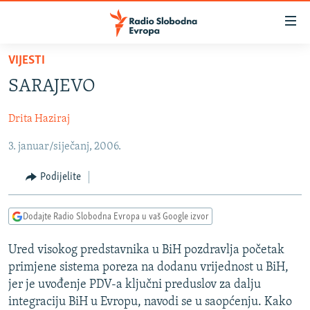
Dostupni
linkovi
Pređite
VIJESTI
na
VIJESTI
SARAJEVO
glavni
BOSNA I HERCEGOVINA
sadržaj
Drita Haziraj
SRBIJA
Pređite
na
3. januar/siječanj, 2006.
KOSOVO
glavnu
CRNA GORA
navigaciju
Podijelite
Pređite
VIZUELNO
na
Dodajte Radio Slobodna Evropa u vaš Google izvor
PODCASTI
VIDEO
pretragu
RAT U UKRAJINI
FOTOGALERIJE
Ured visokog predstavnika u BiH pozdravlja početak
primjene sistema poreza na dodanu vrijednost u BiH,
KINA NA BALKANU
INFOGRAFIKE
jer je uvođenje PDV-a ključni preduslov za dalju
RSE PRIČE IZ SVIJETA
integraciju BiH u Evropu, navodi se u saopćenju. Kako