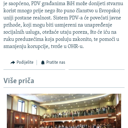
je saopćeno, PDV građanima BiH može donijeti stvarnu
ISPRIČAJ MI
korist mnogo prije nego što puno članstvo u Evropskoj
DNEVNO@RSE
uniji postane realnost. Sistem PDV-a će povećati javne
prihode, koji mogu biti usmjereni na unapređenje
SPECIJALI RSE
socijalnih usluga, otežaće utaju poreza, što će iću na
VIŠE OD NASLOVA
ruku preduzećima koja posluju zakonito, te pomoći u
PRATITE NAS
smanjenju korupcije, tvrde u OHR-u.
GENOCID U SREBRENICI
POPLAVE I KLIZIŠTA U BIH 2024.
Podijelite
Pratite nas
TV LIBERTY
Sve RFE/RL stranice
POST SCRIPTUM
Više priča
MOJA EVROPA
TRI DECENIJE OD RATA U BIH
SVE KARTE DEJTONA
NASTANAK I RASPAD JUGOSLAVIJE