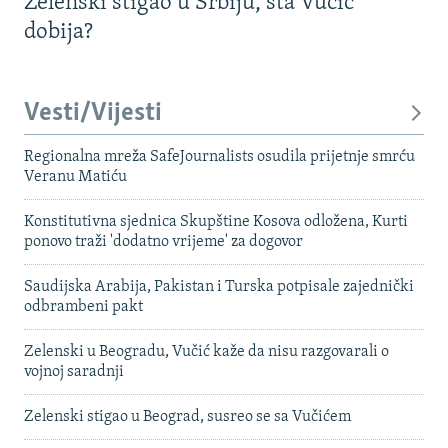
Zelenski stigao u Srbiju, šta Vučić
dobija?
Vesti/Vijesti
Regionalna mreža SafeJournalists osudila prijetnje smrću
Veranu Matiću
Konstitutivna sjednica Skupštine Kosova odložena, Kurti
ponovo traži 'dodatno vrijeme' za dogovor
Saudijska Arabija, Pakistan i Turska potpisale zajednički
odbrambeni pakt
Zelenski u Beogradu, Vučić kaže da nisu razgovarali o
vojnoj saradnji
Zelenski stigao u Beograd, susreo se sa Vučićem