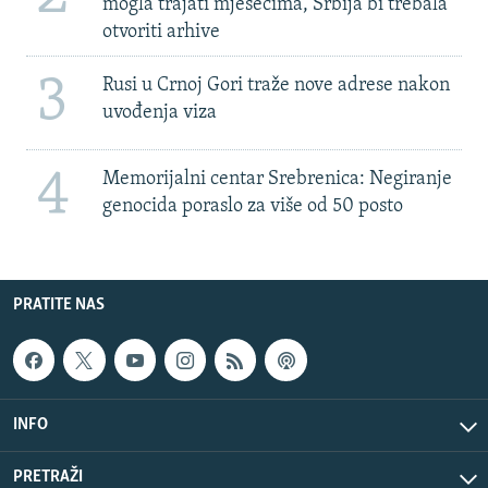
mogla trajati mjesecima, Srbija bi trebala
otvoriti arhive
3
Rusi u Crnoj Gori traže nove adrese nakon
uvođenja viza
4
Memorijalni centar Srebrenica: Negiranje
genocida poraslo za više od 50 posto
PRATITE NAS
INFO
PRETRAŽI