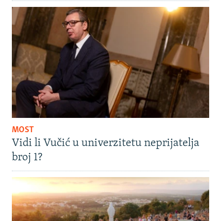
MOST
Vidi li Vučić u univerzitetu neprijatelja
broj 1?