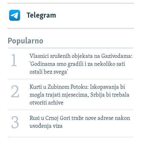
Telegram
Popularno
1
Vlasnici srušenih objekata na Gazivodama:
'Godinama smo gradili i za nekoliko sati
ostali bez svega'
2
Kurti u Zubinom Potoku: Iskopavanja bi
mogla trajati mjesecima, Srbija bi trebala
otvoriti arhive
3
Rusi u Crnoj Gori traže nove adrese nakon
uvođenja viza