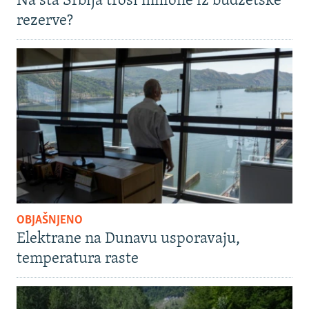
Na šta Srbija troši milione iz budžetske
rezerve?
OBJAŠNJENO
Elektrane na Dunavu usporavaju,
temperatura raste