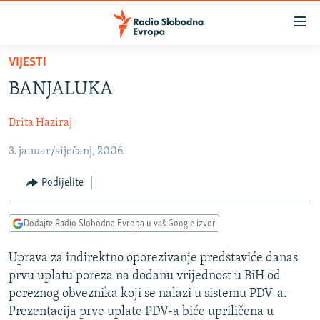
Dostupni
linkovi
Pređite
VIJESTI
na
VIJESTI
BANJALUKA
glavni
BOSNA I HERCEGOVINA
sadržaj
Drita Haziraj
SRBIJA
Pređite
na
3. januar/siječanj, 2006.
KOSOVO
glavnu
CRNA GORA
navigaciju
Podijelite
Pređite
VIZUELNO
na
Dodajte Radio Slobodna Evropa u vaš Google izvor
PODCASTI
VIDEO
pretragu
RAT U UKRAJINI
FOTOGALERIJE
Uprava za indirektno oporezivanje predstaviće danas
prvu uplatu poreza na dodanu vrijednost u BiH od
KINA NA BALKANU
INFOGRAFIKE
poreznog obveznika koji se nalazi u sistemu PDV-a.
RSE PRIČE IZ SVIJETA
Prezentacija prve uplate PDV-a biće upriličena u