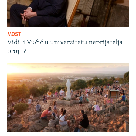
MOST
Vidi li Vučić u univerzitetu neprijatelja
broj 1?