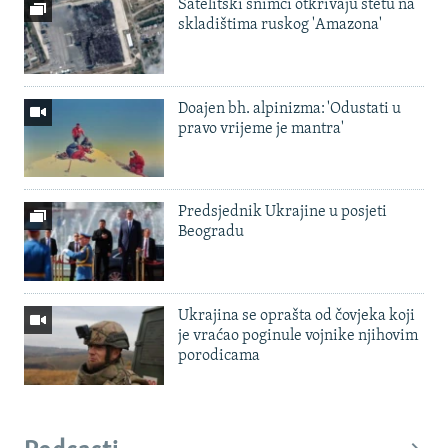
Satelitski snimci otkrivaju štetu na
skladištima ruskog 'Amazona'
Doajen bh. alpinizma: 'Odustati u
pravo vrijeme je mantra'
Predsjednik Ukrajine u posjeti
Beogradu
Ukrajina se oprašta od čovjeka koji
je vraćao poginule vojnike njihovim
porodicama