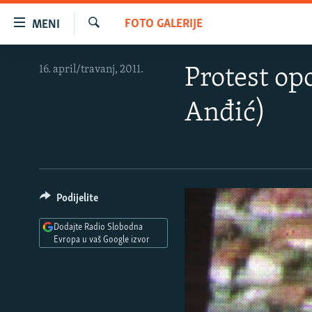
Dostupni
FOTO GALERIJE
MENI
linkovi
Pretraživač
Pređite
VIJESTI
16. april/travanj, 2011.
Protest opo
na
BOSNA I HERCEGOVINA
glavni
Anđić)
sadržaj
SRBIJA
Pređite
KOSOVO
na
glavnu
CRNA GORA
navigaciju
VIZUELNO
Pređite
Podijelite
na
PODCASTI
VIDEO
Dodajte Radio Slobodna
pretragu
RAT U UKRAJINI
FOTOGALERIJE
Evropa u vaš Google izvor
KINA NA BALKANU
INFOGRAFIKE
RSE PRIČE IZ SVIJETA