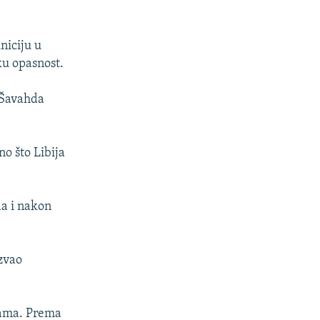
niciju u
ku opasnost.
u Šavahda
no što Libija
da i nakon
zvao
ljama. Prema