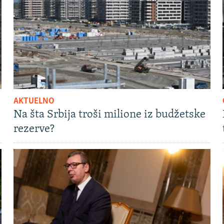
AKTUELNO
Na šta Srbija troši milione iz budžetske
rezerve?