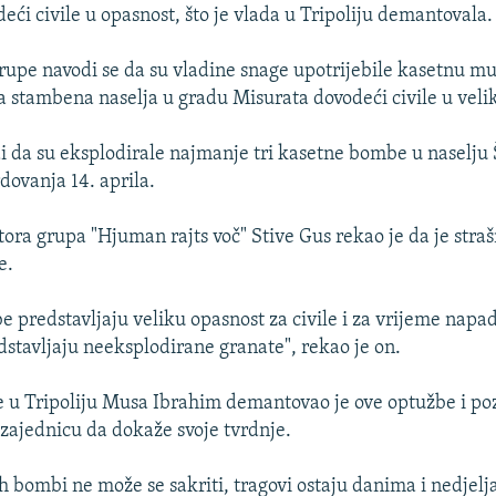
eći civile u opasnost, što je vlada u Tripoliju demantovala.
rupe navodi se da su vladine snage upotrijebile kasetnu mu
a stambena naselja u gradu Misurata dovodeći civile u veli
odi da su eksplodirale najmanje tri kasetne bombe u naselj
ovanja 14. aprila.
ora grupa "Hjuman rajts voč" Stive Gus rekao je da je straš
e.
 predstavljaju veliku opasnost za civile i za vrijeme napa
dstavljaju neeksplodirane granate", rekao je on.
e u Tripoliju Musa Ibrahim demantovao je ove optužbe i po
ajednicu da dokaže svoje tvrdnje.
ih bombi ne može se sakriti, tragovi ostaju danima i nedje