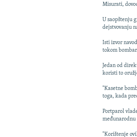
ISPRIČAJ MI
Misurati, dovod
DNEVNO@RSE
U saopštenju g
SPECIJALI RSE
dejstvovanju n
VIŠE OD NASLOVA
Isti izvor nav
GENOCID U SREBRENICI
tokom bombard
POPLAVE I KLIZIŠTA U BIH 2024.
Jedan od direkt
TV LIBERTY
koristi to oružj
POST SCRIPTUM
"Kasetne bombe
MOJA EVROPA
toga, kada pre
TRI DECENIJE OD RATA U BIH
SVE KARTE DEJTONA
Portparol vlad
međunarodnu z
NASTANAK I RASPAD JUGOSLAVIJE
"Korištenje ov