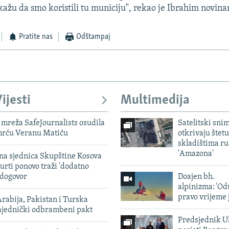
ažu da smo koristili tu municiju", rekao je Ibrahim novina
Pratite nas
Odštampaj
ijesti
Multimedija
mreža SafeJournalists osudila
Satelitski sni
smrću Veranu Matiću
otkrivaju štetu
skladištima r
'Amazona'
vna sjednica Skupštine Kosova
urti ponovo traži 'dodatno
 dogovor
Doajen bh.
alpinizma: 'Od
pravo vrijeme 
rabija, Pakistan i Turska
zajednički odbrambeni pakt
Predsjednik U