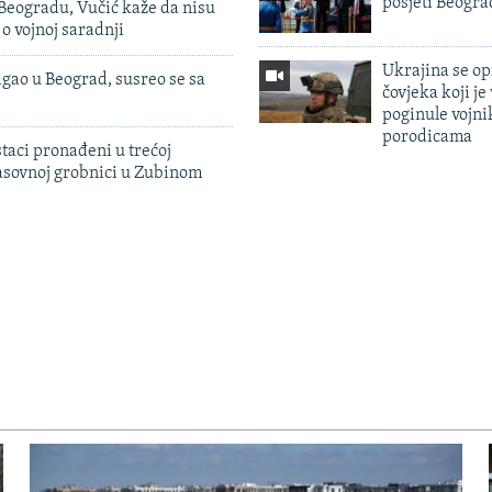
posjeti Beogr
Beogradu, Vučić kaže da nisu
 o vojnoj saradnji
Ukrajina se op
igao u Beograd, susreo se sa
čovjeka koji je
poginule vojni
porodicama
taci pronađeni u trećoj
sovnoj grobnici u Zubinom