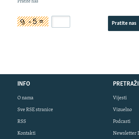
Pratite nas
Pratite nas
INFO
PRETRAŽI
O nama
Vijesti
Sve RSE stranice
Vizuelno
PRATITE NAS
RSS
Podcasti
Kontakti
Newsletter