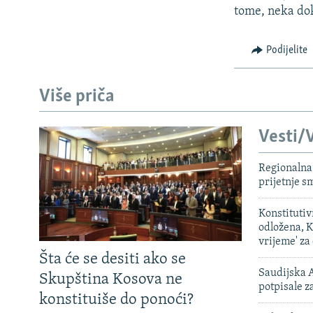
tome, neka dok
Podijelite
Više priča
Vesti/V
Regionalna 
prijetnje 
Konstituti
odložena, K
vrijeme' za
Šta će se desiti ako se
Saudijska A
Skupština Kosova ne
potpisale 
konstituiše do ponoći?