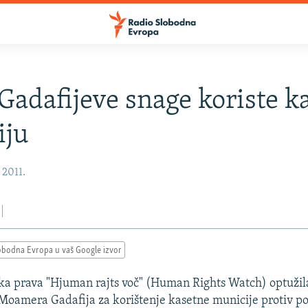
adafijeve snage koriste k
iju
 2011.
obodna Evropa u vaš Google izvor
ka prava "Hjuman rajts voč" (Human Rights Watch) optužil
 Moamera Gadafija za korištenje kasetne municije protiv p