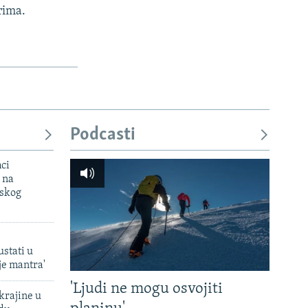
rima.
Podcasti
mci
 na
uskog
ustati u
je mantra'
'Ljudi ne mogu osvojiti
krajine u