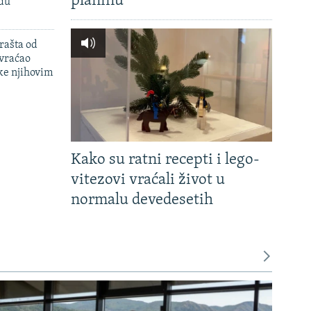
planinu'
adu
rašta od
 vraćao
ke njihovim
Kako su ratni recepti i lego-
vitezovi vraćali život u
normalu devedesetih