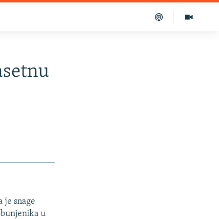
asetnu
a je snage
obunjenika u