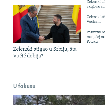
Zelenski u 
razgovarali
Zelenski st
Vučićem
Posmrtni os
mogućoj ma
Potoku
Zelenski stigao u Srbiju, šta
Vučić dobija?
U fokusu