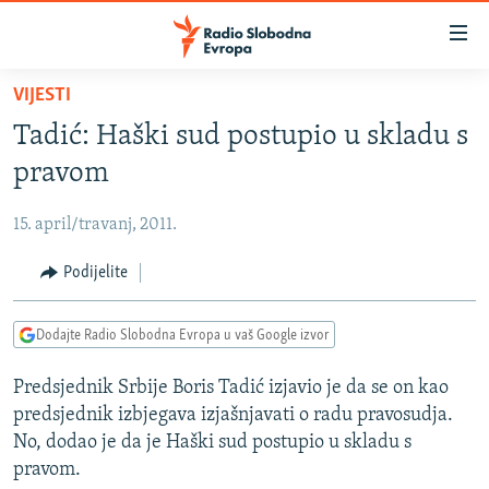
Dostupni
linkovi
Pređite
VIJESTI
na
VIJESTI
Tadić: Haški sud postupio u skladu s
glavni
BOSNA I HERCEGOVINA
sadržaj
pravom
SRBIJA
Pređite
na
15. april/travanj, 2011.
KOSOVO
glavnu
CRNA GORA
Podijelite
navigaciju
Pređite
VIZUELNO
na
Dodajte Radio Slobodna Evropa u vaš Google izvor
PODCASTI
VIDEO
pretragu
Predsjednik Srbije Boris Tadić izjavio je da se on kao
RAT U UKRAJINI
FOTOGALERIJE
predsjednik izbjegava izjašnjavati o radu pravosudja.
KINA NA BALKANU
INFOGRAFIKE
No, dodao je da je Haški sud postupio u skladu s
pravom.
RSE PRIČE IZ SVIJETA