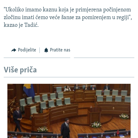
ISPRIČAJ MI
"Ukoliko imamo kaznu koja je primjerena počinjenom
DNEVNO@RSE
zločinu imati ćemo veće šanse za pomirenjem u regiji",
kazao je Tadić.
SPECIJALI RSE
VIŠE OD NASLOVA
PRATITE NAS
Podijelite
Pratite nas
GENOCID U SREBRENICI
POPLAVE I KLIZIŠTA U BIH 2024.
Više priča
TV LIBERTY
Sve RFE/RL stranice
POST SCRIPTUM
MOJA EVROPA
TRI DECENIJE OD RATA U BIH
SVE KARTE DEJTONA
NASTANAK I RASPAD JUGOSLAVIJE