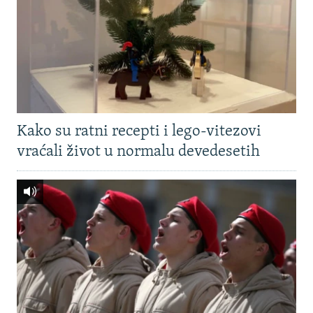
Kako su ratni recepti i lego-vitezovi
vraćali život u normalu devedesetih