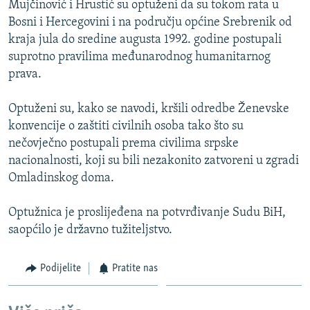
Mujčinović i Hrustić su optuženi da su tokom rata u
ISPRIČAJ MI
Bosni i Hercegovini i na području općine Srebrenik od
DNEVNO@RSE
kraja jula do sredine augusta 1992. godine postupali
suprotno pravilima međunarodnog humanitarnog
SPECIJALI RSE
prava.
VIŠE OD NASLOVA
PRATITE NAS
Optuženi su, kako se navodi, kršili odredbe Ženevske
GENOCID U SREBRENICI
konvencije o zaštiti civilnih osoba tako što su
POPLAVE I KLIZIŠTA U BIH 2024.
nečovječno postupali prema civilima srpske
nacionalnosti, koji su bili nezakonito zatvoreni u zgradi
TV LIBERTY
Sve RFE/RL stranice
Omladinskog doma.
POST SCRIPTUM
Optužnica je proslijeđena na potvrđivanje Sudu BiH,
MOJA EVROPA
saopćilo je državno tužiteljstvo.
TRI DECENIJE OD RATA U BIH
SVE KARTE DEJTONA
Podijelite
Pratite nas
NASTANAK I RASPAD JUGOSLAVIJE