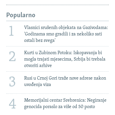
Popularno
1
Vlasnici srušenih objekata na Gazivodama:
'Godinama smo gradili i za nekoliko sati
ostali bez svega'
2
Kurti u Zubinom Potoku: Iskopavanja bi
mogla trajati mjesecima, Srbija bi trebala
otvoriti arhive
3
Rusi u Crnoj Gori traže nove adrese nakon
uvođenja viza
4
Memorijalni centar Srebrenica: Negiranje
genocida poraslo za više od 50 posto