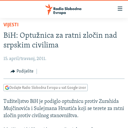
Dostupni
linkovi
Pređite
VIJESTI
na
VIJESTI
BiH: Optužnica za ratni zločin nad
glavni
BOSNA I HERCEGOVINA
sadržaj
srpskim civilima
SRBIJA
Pređite
na
15. april/travanj, 2011.
KOSOVO
glavnu
CRNA GORA
Podijelite
navigaciju
Pređite
VIZUELNO
na
Dodajte Radio Slobodna Evropa u vaš Google izvor
PODCASTI
VIDEO
pretragu
Tužiteljstvo BiH je podiglo optužnicu protiv Zurahida
RAT U UKRAJINI
FOTOGALERIJE
Mujčinovića i Sulejmana Hrustića koji se terete za ratni
KINA NA BALKANU
INFOGRAFIKE
zločin protiv civilnog stanovništva.
RSE PRIČE IZ SVIJETA