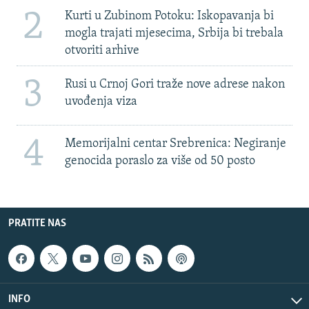
2
Kurti u Zubinom Potoku: Iskopavanja bi
mogla trajati mjesecima, Srbija bi trebala
otvoriti arhive
3
Rusi u Crnoj Gori traže nove adrese nakon
uvođenja viza
4
Memorijalni centar Srebrenica: Negiranje
genocida poraslo za više od 50 posto
PRATITE NAS
INFO