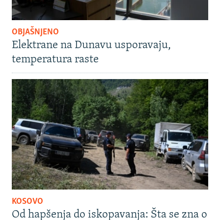
OBJAŠNJENO
Elektrane na Dunavu usporavaju,
temperatura raste
KOSOVO
Od hapšenja do iskopavanja: Šta se zna o