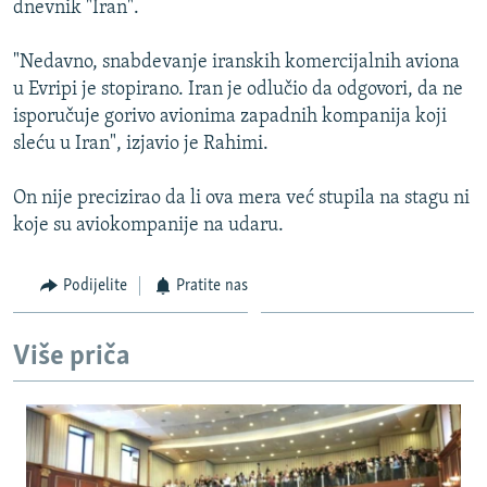
dnevnik "Iran".
ISPRIČAJ MI
DNEVNO@RSE
"Nedavno, snabdevanje iranskih komercijalnih aviona
u Evripi je stopirano. Iran je odlučio da odgovori, da ne
SPECIJALI RSE
isporučuje gorivo avionima zapadnih kompanija koji
VIŠE OD NASLOVA
sleću u Iran", izjavio je Rahimi.
PRATITE NAS
GENOCID U SREBRENICI
On nije precizirao da li ova mera već stupila na stagu ni
POPLAVE I KLIZIŠTA U BIH 2024.
koje su aviokompanije na udaru.
TV LIBERTY
Sve RFE/RL stranice
Podijelite
Pratite nas
POST SCRIPTUM
MOJA EVROPA
Više priča
TRI DECENIJE OD RATA U BIH
SVE KARTE DEJTONA
NASTANAK I RASPAD JUGOSLAVIJE