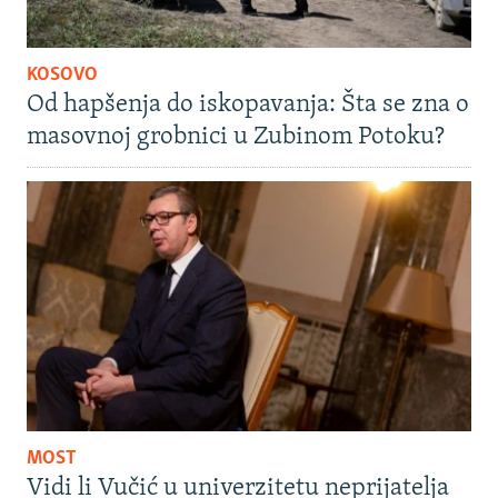
KOSOVO
Od hapšenja do iskopavanja: Šta se zna o
masovnoj grobnici u Zubinom Potoku?
MOST
Vidi li Vučić u univerzitetu neprijatelja