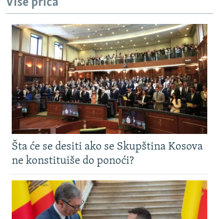
Više priča
Šta će se desiti ako se Skupština Kosova
ne konstituiše do ponoći?