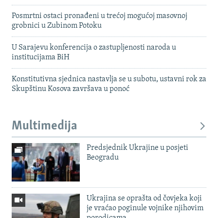
Posmrtni ostaci pronađeni u trećoj mogućoj masovnoj
grobnici u Zubinom Potoku
U Sarajevu konferencija o zastupljenosti naroda u
institucijama BiH
Konstitutivna sjednica nastavlja se u subotu, ustavni rok za
Skupštinu Kosova završava u ponoć
Multimedija
Predsjednik Ukrajine u posjeti
Beogradu
Ukrajina se oprašta od čovjeka koji
je vraćao poginule vojnike njihovim
porodicama