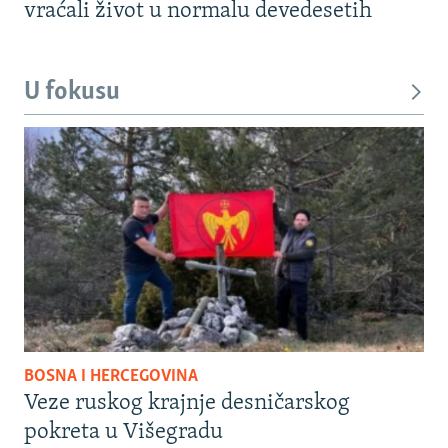
vraćali život u normalu devedesetih
U fokusu
BOSNA I HERCEGOVINA
Veze ruskog krajnje desničarskog
pokreta u Višegradu