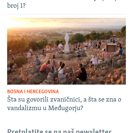
broj 1?
BOSNA I HERCEGOVINA
Šta su govorili zvaničnici, a šta se zna o
vandalizmu u Međugorju?
Pretplatite se na naš newsletter