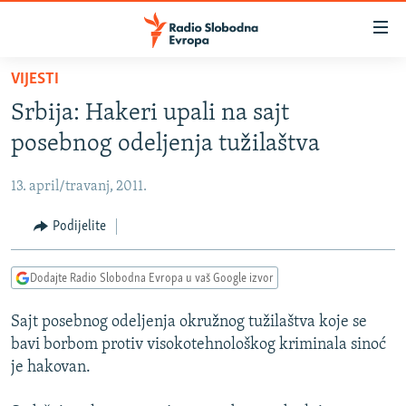
Dostupni
linkovi
Pređite
VIJESTI
na
VIJESTI
Srbija: Hakeri upali na sajt
glavni
BOSNA I HERCEGOVINA
sadržaj
posebnog odeljenja tužilaštva
SRBIJA
Pređite
na
13. april/travanj, 2011.
KOSOVO
glavnu
CRNA GORA
Podijelite
navigaciju
Pređite
VIZUELNO
na
Dodajte Radio Slobodna Evropa u vaš Google izvor
PODCASTI
VIDEO
pretragu
Sajt posebnog odeljenja okružnog tužilaštva koje se
RAT U UKRAJINI
FOTOGALERIJE
bavi borbom protiv visokotehnološkog kriminala sinoć
KINA NA BALKANU
INFOGRAFIKE
je hakovan.
RSE PRIČE IZ SVIJETA