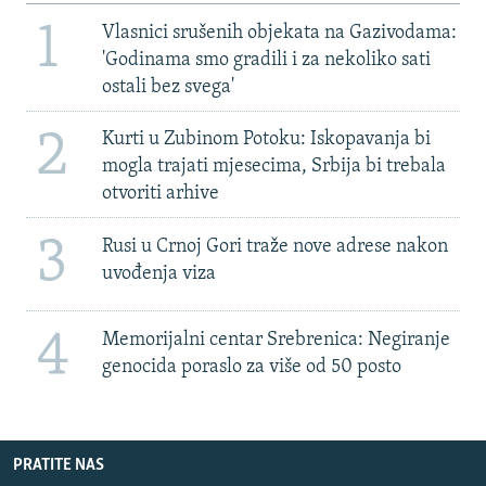
1
Vlasnici srušenih objekata na Gazivodama:
'Godinama smo gradili i za nekoliko sati
ostali bez svega'
2
Kurti u Zubinom Potoku: Iskopavanja bi
mogla trajati mjesecima, Srbija bi trebala
otvoriti arhive
3
Rusi u Crnoj Gori traže nove adrese nakon
uvođenja viza
4
Memorijalni centar Srebrenica: Negiranje
genocida poraslo za više od 50 posto
PRATITE NAS