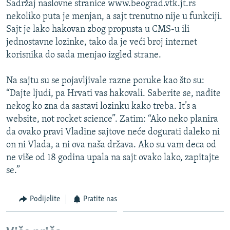
Sadržaj naslovne stranice www.beograd.vtk.jt.rs
ISPRIČAJ MI
nekoliko puta je menjan, a sajt trenutno nije u funkciji.
DNEVNO@RSE
Sajt je lako hakovan zbog propusta u CMS-u ili
jednostavne lozinke, tako da je veći broj internet
SPECIJALI RSE
korisnika do sada menjao izgled strane.
VIŠE OD NASLOVA
PRATITE NAS
Na sajtu su se pojavljivale razne poruke kao što su:
GENOCID U SREBRENICI
“Dajte ljudi, pa Hrvati vas hakovali. Saberite se, nađite
POPLAVE I KLIZIŠTA U BIH 2024.
nekog ko zna da sastavi lozinku kako treba. It’s a
website, not rocket science”. Zatim: “Ako neko planira
TV LIBERTY
Sve RFE/RL stranice
da ovako pravi Vladine sajtove neće dogurati daleko ni
POST SCRIPTUM
on ni Vlada, a ni ova naša država. Ako su vam deca od
ne više od 18 godina upala na sajt ovako lako, zapitajte
MOJA EVROPA
se.”
TRI DECENIJE OD RATA U BIH
SVE KARTE DEJTONA
Podijelite
Pratite nas
NASTANAK I RASPAD JUGOSLAVIJE