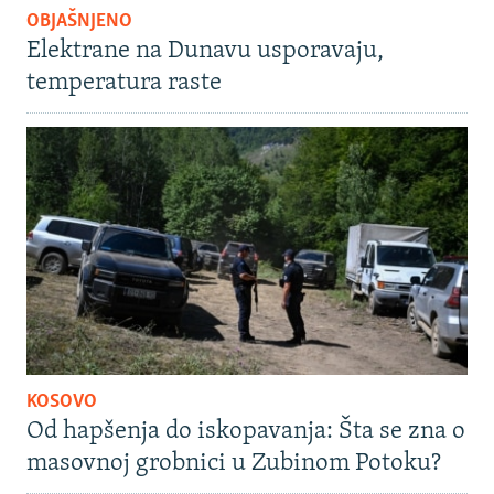
OBJAŠNJENO
Elektrane na Dunavu usporavaju,
temperatura raste
KOSOVO
Od hapšenja do iskopavanja: Šta se zna o
masovnoj grobnici u Zubinom Potoku?