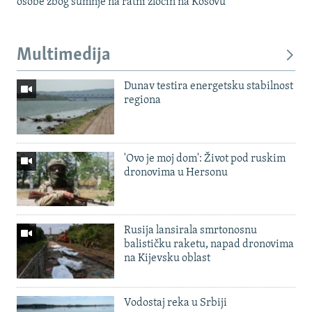
osobe zbog sumnje na ratni zločin na Kosovu
Multimedija
Dunav testira energetsku stabilnost
regiona
'Ovo je moj dom': Život pod ruskim
dronovima u Hersonu
Rusija lansirala smrtonosnu
balističku raketu, napad dronovima
na Kijevsku oblast
Vodostaj reka u Srbiji