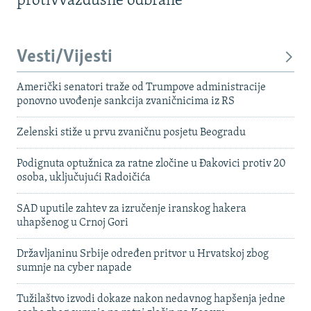
protivvazdušne odbrane
Vesti/Vijesti
Američki senatori traže od Trumpove administracije
ponovno uvođenje sankcija zvaničnicima iz RS
Zelenski stiže u prvu zvaničnu posjetu Beogradu
Podignuta optužnica za ratne zločine u Đakovici protiv 20
osoba, uključujući Radoičića
SAD uputile zahtev za izručenje iranskog hakera
uhapšenog u Crnoj Gori
Državljaninu Srbije određen pritvor u Hrvatskoj zbog
sumnje na cyber napade
Tužilaštvo izvodi dokaze nakon nedavnog hapšenja jedne