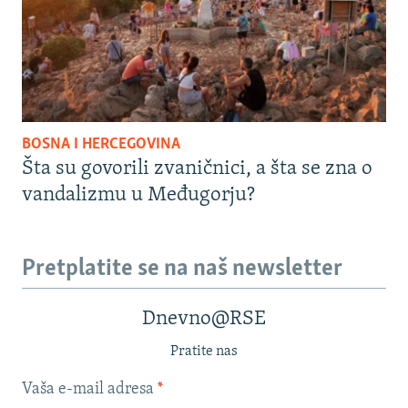
BOSNA I HERCEGOVINA
Šta su govorili zvaničnici, a šta se zna o
vandalizmu u Međugorju?
Pretplatite se na naš newsletter
Dnevno@RSE
Pratite nas
Vaša e-mail adresa
*