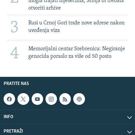
mogla trajati mjesecima, Srbija bi trebala
otvoriti arhive
3
Rusi u Crnoj Gori traže nove adrese nakon
uvođenja viza
4
Memorijalni centar Srebrenica: Negiranje
genocida poraslo za više od 50 posto
PRATITE NAS
INFO
PRETRAŽI