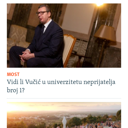
MOST
Vidi li Vučić u univerzitetu neprijatelja
broj 1?