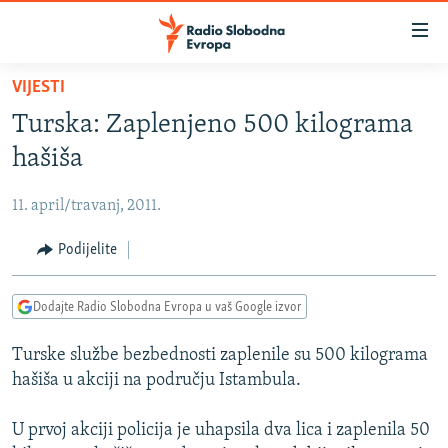
Dostupni
linkovi
Pređite
VIJESTI
na
VIJESTI
Turska: Zaplenjeno 500 kilograma
glavni
BOSNA I HERCEGOVINA
sadržaj
hašiša
SRBIJA
Pređite
na
11. april/travanj, 2011.
KOSOVO
glavnu
CRNA GORA
Podijelite
navigaciju
Pređite
VIZUELNO
na
Dodajte Radio Slobodna Evropa u vaš Google izvor
PODCASTI
VIDEO
pretragu
Turske službe bezbednosti zaplenile su 500 kilograma
RAT U UKRAJINI
FOTOGALERIJE
hašiša u akciji na području Istambula.
KINA NA BALKANU
INFOGRAFIKE
U prvoj akciji policija je uhapsila dva lica i zaplenila 50
RSE PRIČE IZ SVIJETA