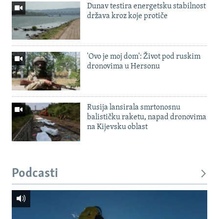
Dunav testira energetsku stabilnost
država kroz koje protiče
'Ovo je moj dom': Život pod ruskim
dronovima u Hersonu
Rusija lansirala smrtonosnu
balističku raketu, napad dronovima
na Kijevsku oblast
Podcasti