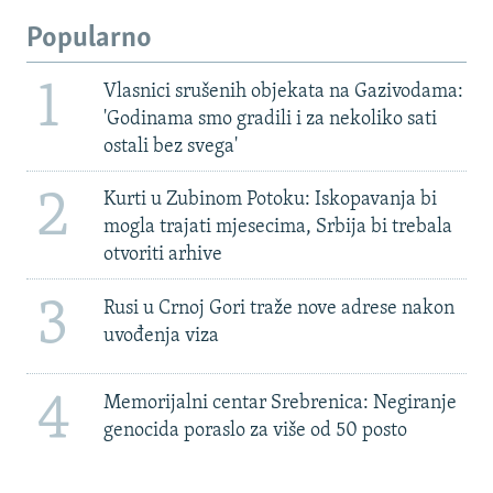
Popularno
1
Vlasnici srušenih objekata na Gazivodama:
'Godinama smo gradili i za nekoliko sati
ostali bez svega'
2
Kurti u Zubinom Potoku: Iskopavanja bi
mogla trajati mjesecima, Srbija bi trebala
otvoriti arhive
3
Rusi u Crnoj Gori traže nove adrese nakon
uvođenja viza
4
Memorijalni centar Srebrenica: Negiranje
genocida poraslo za više od 50 posto