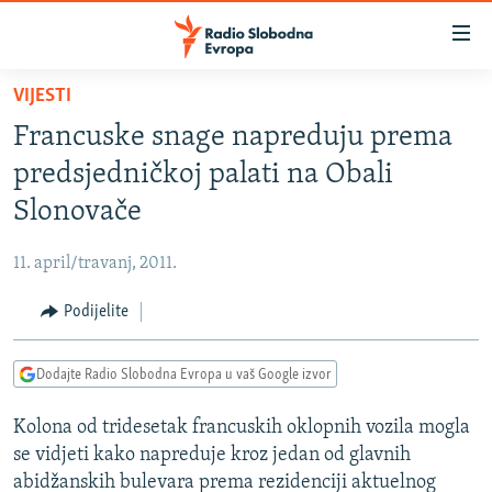
Dostupni
linkovi
Pređite
VIJESTI
na
VIJESTI
Francuske snage napreduju prema
glavni
BOSNA I HERCEGOVINA
sadržaj
predsjedničkoj palati na Obali
SRBIJA
Pređite
Slonovače
na
KOSOVO
glavnu
11. april/travanj, 2011.
CRNA GORA
navigaciju
Pređite
Podijelite
VIZUELNO
na
PODCASTI
VIDEO
pretragu
Dodajte Radio Slobodna Evropa u vaš Google izvor
RAT U UKRAJINI
FOTOGALERIJE
Kolona od tridesetak francuskih oklopnih vozila mogla
KINA NA BALKANU
INFOGRAFIKE
se vidjeti kako napreduje kroz jedan od glavnih
RSE PRIČE IZ SVIJETA
abidžanskih bulevara prema rezidenciji aktuelnog