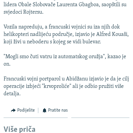
lidera Obale Slobovače Laurenta Gbagboa, saopštili su
ISPRIČAJ MI
svjedoci Rojtersu.
DNEVNO@RSE
SPECIJALI RSE
Vozila napreduju, a francuski vojnici su iza njih dok
helikopteri nadlijeću područje, izjavio je Alfred Kouaši,
VIŠE OD NASLOVA
koji živi u neboderu s kojeg se vidi bulevar.
PRATITE NAS
GENOCID U SREBRENICI
"Mogli smo čuti vatru iz automatskog oružja", kazao je
POPLAVE I KLIZIŠTA U BIH 2024.
on.
TV LIBERTY
Sve RFE/RL stranice
Francuski vojni portparol u Abidžanu izjavio je da je cilj
POST SCRIPTUM
operacije izbjeći "krvoproliće" ali je odbio pružiti više
MOJA EVROPA
detalja.
TRI DECENIJE OD RATA U BIH
Podijelite
Pratite nas
SVE KARTE DEJTONA
NASTANAK I RASPAD JUGOSLAVIJE
Više priča