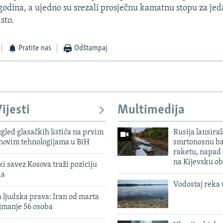
godina, a ujedno su srezali prosječnu kamatnu stopu za jed
sto.
Pratite nas
Odštampaj
ijesti
Multimedija
zgled glasačkih listića na prvim
Rusija lansiral
 novim tehnologijama u BiH
smrtonosnu ba
raketu, napad
na Kijevsku ob
 savez Kosova traži poziciju
ka
Vodostaj reka 
 ljudska prava: Iran od marta
jmanje 56 osoba