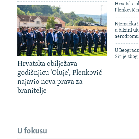
Hrvatska ob
Plenković n
Njemačka is
u blizini u
aerodromu
U Beogradu
Sirije zbog
Hrvatska obilježava
godišnjicu 'Oluje', Plenković
najavio nova prava za
branitelje
U fokusu