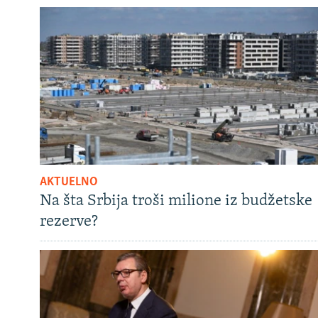
AKTUELNO
Na šta Srbija troši milione iz budžetske
rezerve?