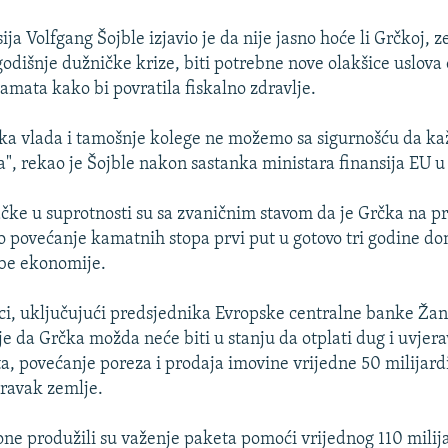
ija Volfgang Šojble izjavio je da nije jasno hoće li Grčkoj, z
godišnje dužničke krize, biti potrebne nove olakšice uslova
kamata kako bi povratila fiskalno zdravlje.
čka vlada i tamošnje kolege ne možemo sa sigurnošću da kaž
", rekao je Šojble nakon sastanka ministara finansija EU 
ke u suprotnosti su sa zvaničnim stavom da je Grčka na p
o povećanje kamatnih stopa prvi put u gotovo tri godine do
abe ekonomije.
ci, uključujući predsjednika Evropske centralne banke Žan
je da Grčka možda neće biti u stanju da otplati dug i uvjer
a, povećanje poreza i prodaja imovine vrijedne 50 milijardi
oravak zemlje.
one produžili su važenje paketa pomoći vrijednog 110 milijar