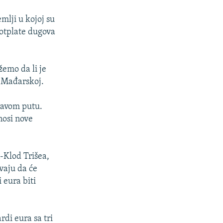
emlji u kojoj su
 otplate dugova
emo da li je
u Mađarskoj.
ravom putu.
nosi nove
-Klod Trišea,
avaju da će
 eura biti
di eura sa tri