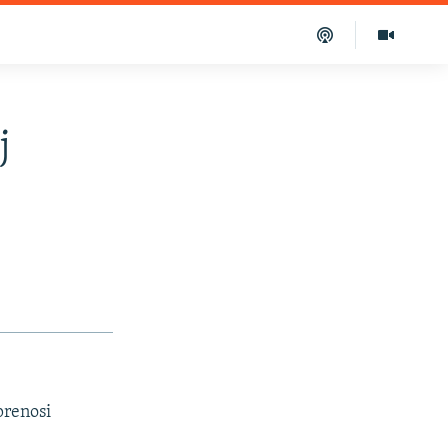
j
prenosi