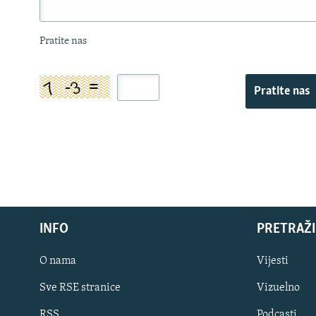
Pratite nas
Pratite nas
INFO
PRETRAŽI
O nama
Vijesti
Sve RSE stranice
Vizuelno
PRATITE NAS
RSS
Podcasti