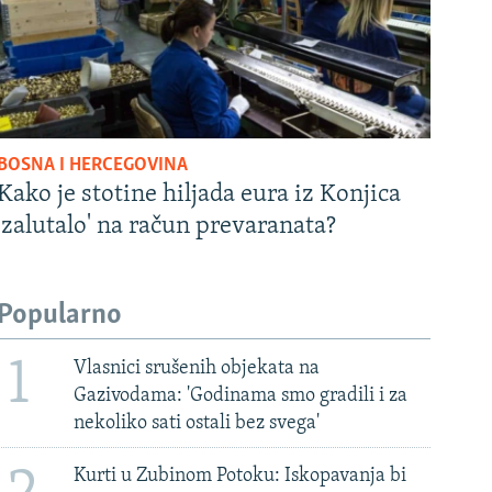
BOSNA I HERCEGOVINA
Kako je stotine hiljada eura iz Konjica
'zalutalo' na račun prevaranata?
Popularno
1
Vlasnici srušenih objekata na
Gazivodama: 'Godinama smo gradili i za
nekoliko sati ostali bez svega'
Kurti u Zubinom Potoku: Iskopavanja bi