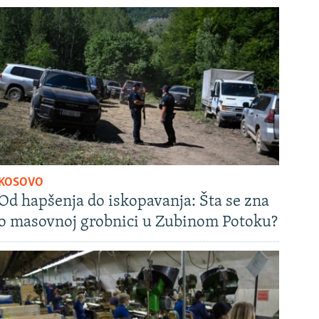
KOSOVO
Od hapšenja do iskopavanja: Šta se zna
o masovnoj grobnici u Zubinom Potoku?