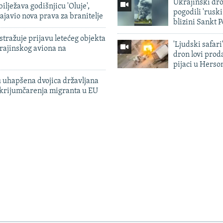
Ukrajinski dr
ilježava godišnjicu 'Oluje',
pogodili 'rusk
ajavio nova prava za branitelje
blizini Sankt 
tražuje prijavu letećeg objekta
'Ljudski safari
krajinskog aviona na
dron lovi prod
pijaci u Herso
 uhapšena dvojica državljana
 krijumčarenja migranta u EU