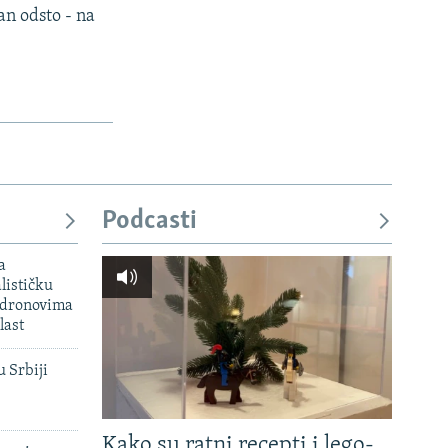
an odsto - na
Podcasti
a
lističku
 dronovima
last
u Srbiji
Kako su ratni recepti i lego-