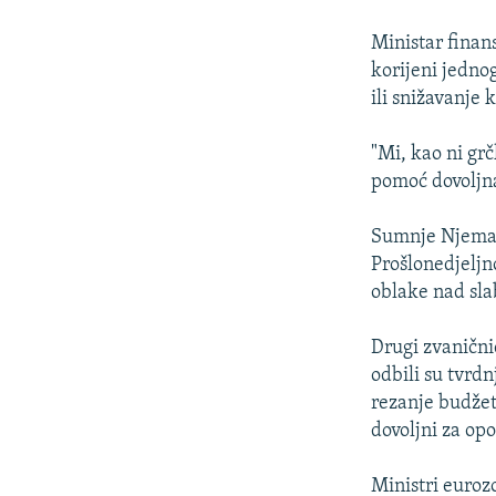
ISPRIČAJ MI
DNEVNO@RSE
Ministar finans
korijeni jedno
SPECIJALI RSE
ili snižavanje 
VIŠE OD NASLOVA
"Mi, kao ni gr
GENOCID U SREBRENICI
pomoć dovoljna
POPLAVE I KLIZIŠTA U BIH 2024.
Sumnje Njemač
TV LIBERTY
Prošlonedjeljn
POST SCRIPTUM
oblake nad sl
MOJA EVROPA
Drugi zvanični
TRI DECENIJE OD RATA U BIH
odbili su tvrdn
SVE KARTE DEJTONA
rezanje budžet
dovoljni za op
NASTANAK I RASPAD JUGOSLAVIJE
Ministri euroz