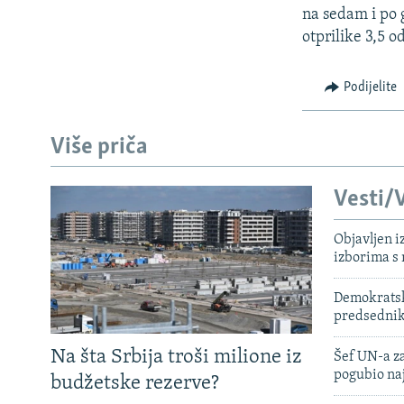
na sedam i po 
otprilike 3,5 od
Podijelite
Više priča
Vesti/V
Objavljen i
izborima s
Demokratski
predsedni
Na šta Srbija troši milione iz
Šef UN-a za
pogubio na
budžetske rezerve?