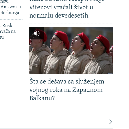
onovi
vitezovi vraćali život u
i Amazon' u
Peterburga
normalu devedesetih
': Ruski
avača na
nu
Šta se dešava sa služenjem
vojnog roka na Zapadnom
Balkanu?