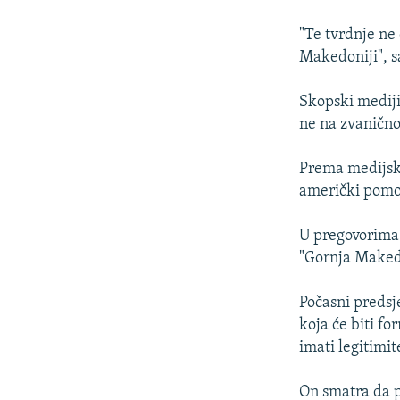
ISPRIČAJ MI
DNEVNO@RSE
"Te tvrdnje ne
Makedoniji", s
SPECIJALI RSE
VIŠE OD NASLOVA
Skopski mediji 
ne na zvanično
GENOCID U SREBRENICI
POPLAVE I KLIZIŠTA U BIH 2024.
Prema medijski
američki pomo
TV LIBERTY
POST SCRIPTUM
U pregovorima
"Gornja Maked
MOJA EVROPA
TRI DECENIJE OD RATA U BIH
Počasni predsj
SVE KARTE DEJTONA
koja će biti f
imati legitimi
NASTANAK I RASPAD JUGOSLAVIJE
On smatra da p