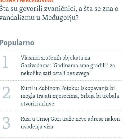
BOSNA I HERCEGOVINA
Šta su govorili zvaničnici, a šta se zna o
vandalizmu u Međugorju?
Popularno
1
Vlasnici srušenih objekata na
Gazivodama: 'Godinama smo gradili i za
nekoliko sati ostali bez svega'
2
Kurti u Zubinom Potoku: Iskopavanja bi
mogla trajati mjesecima, Srbija bi trebala
otvoriti arhive
3
Rusi u Crnoj Gori traže nove adrese nakon
uvođenja viza