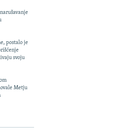
 narušavanje
u
e, postalo je
rišćenje
ivaju svoju
vom
novale Metju
a