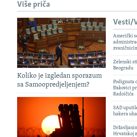
Više priča
Vesti/V
Američki s
administra
zvaničnici
Zelenski st
Beogradu
Koliko je izgledan sporazum
Podignuta o
sa Samoopredjeljenjem?
Đakovici pr
Radoičića
SAD uputile
hakera uha
Državljanin
Hrvatskoj 