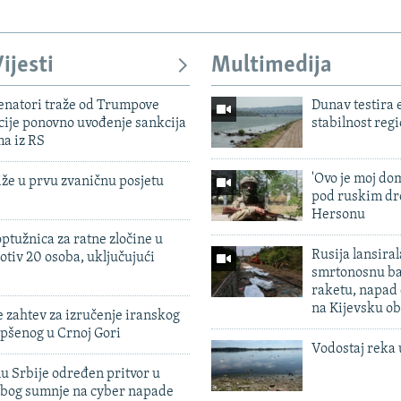
ijesti
Multimedija
enatori traže od Trumpove
Dunav testira
cije ponovno uvođenje sankcija
stabilnost reg
ma iz RS
'Ovo je moj dom
iže u prvu zvaničnu posjetu
pod ruskim dr
Hersonu
ptužnica za ratne zločine u
Rusija lansiral
otiv 20 osoba, uključujući
smrtonosnu ba
raketu, napad
na Kijevsku ob
 zahtev za izručenje iranskog
pšenog u Crnoj Gori
Vodostaj reka 
u Srbije određen pritvor u
zbog sumnje na cyber napade