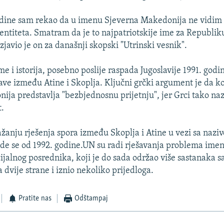
 godine sam rekao da u imenu Sjeverna Makedonija ne vidim
entiteta. Smatram da je to najpatriotskije ime za Republik
javio je on za današnji skopski "Utrinski vesnik".
i istorija, posebno poslije raspada Jugoslavije 1991. godin
ve između Atine i Skoplja. Ključni grčki argument je da ko
ja predstavlja "bezbjednosnu prijetnju", jer Grci tako naz
t.
lažanju rješenja spora između Skoplja i Atine u vezi sa nazi
e se od 1992. godine.UN su radi rješavanja problema ime
ijalnog posrednika, koji je do sada održao više sastanaka s
dvije strane i iznio nekoliko prijedloga.
Pratite nas
Odštampaj