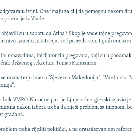
 odgovaraju istini. One imaju za cilj da pomognu nekom dr
aopšteno je iz Vlade.
objavili su u subotu da Atina i Skoplje vode tajne pregovor
m nivu između institucija, već posredstvom tajnih emisara
m nmavodima, inicijator tih pregovora, koji su u poodmaklo
ćnik državnog sekretara Tomas Kantrimen.
 se razmatraju imena "Sjeverna Makedonija", "Vardarska M
onija".
ednik VMRO-Narodne partije Ljupčo Georgievski izjavio je
ormirana nakon izbora treba da riješi problem sa imenom, b
tet građana.
roblem treba riješiti politički, a ne organizovanjem refer