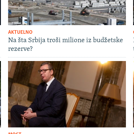
AKTUELNO
Na šta Srbija troši milione iz budžetske
rezerve?