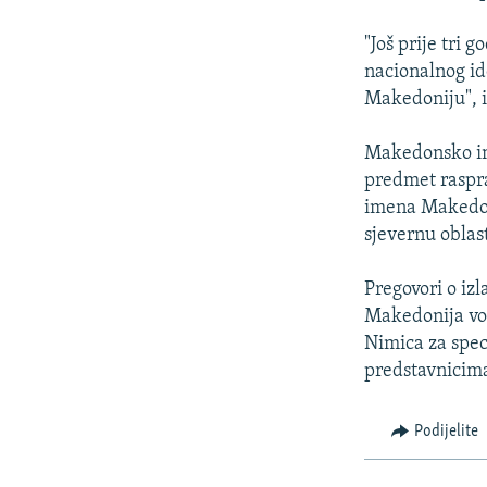
"Još prije tri
nacionalnog id
Makedoniju", iz
Makedonsko ime 
predmet raspra
imena Makedoni
sjevernu oblas
Pregovori o iz
Makedonija vod
Nimica za spec
predstavnicima 
Podijelite