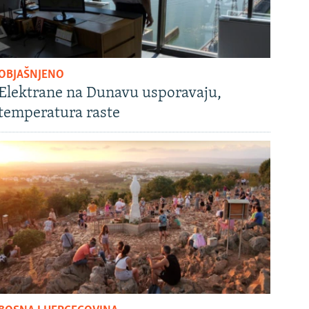
OBJAŠNJENO
Elektrane na Dunavu usporavaju,
temperatura raste