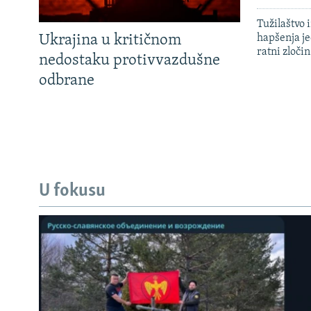
Tužilaštvo
Ukrajina u kritičnom
hapšenja j
ratni zloči
nedostaku protivvazdušne
odbrane
U fokusu