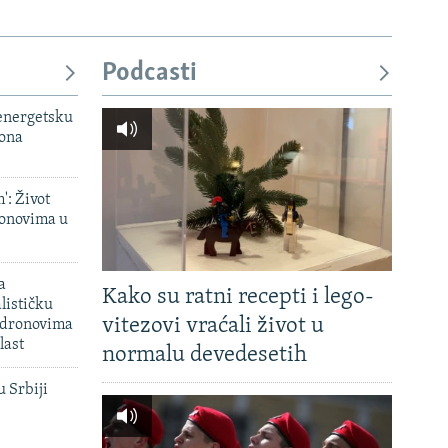
Podcasti
 energetsku
iona
': Život
onovima u
a
Kako su ratni recepti i lego-
lističku
vitezovi vraćali život u
 dronovima
last
normalu devedesetih
u Srbiji