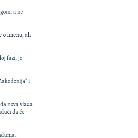
ugom, a ne
e o imenu, ali
.
j fazi, je
akedonija" i
 da nova vlada
udući da će
enduma.