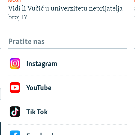
MOST
Vidi li Vučić u univerzitetu neprijatelja
?
broj 1?
Pratite nas
Instagram
YouTube
Tik Tok