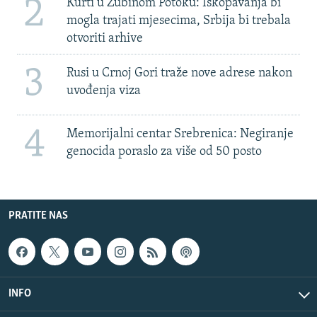
2
Kurti u Zubinom Potoku: Iskopavanja bi
mogla trajati mjesecima, Srbija bi trebala
otvoriti arhive
3
Rusi u Crnoj Gori traže nove adrese nakon
uvođenja viza
4
Memorijalni centar Srebrenica: Negiranje
genocida poraslo za više od 50 posto
PRATITE NAS
INFO