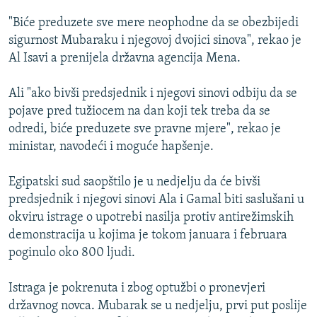
ISPRIČAJ MI
"Biće preduzete sve mere neophodne da se obezbijedi
DNEVNO@RSE
sigurnost Mubaraku i njegovoj dvojici sinova", rekao je
Al Isavi a prenijela državna agencija Mena.
SPECIJALI RSE
VIŠE OD NASLOVA
Ali "ako bivši predsjednik i njegovi sinovi odbiju da se
PRATITE NAS
pojave pred tužiocem na dan koji tek treba da se
GENOCID U SREBRENICI
odredi, biće preduzete sve pravne mjere", rekao je
POPLAVE I KLIZIŠTA U BIH 2024.
ministar, navodeći i moguće hapšenje.
TV LIBERTY
Sve RFE/RL stranice
Egipatski sud saopštilo je u nedjelju da će bivši
POST SCRIPTUM
predsjednik i njegovi sinovi Ala i Gamal biti saslušani u
okviru istrage o upotrebi nasilja protiv antirežimskih
MOJA EVROPA
demonstracija u kojima je tokom januara i februara
TRI DECENIJE OD RATA U BIH
poginulo oko 800 ljudi.
SVE KARTE DEJTONA
Istraga je pokrenuta i zbog optužbi o pronevjeri
NASTANAK I RASPAD JUGOSLAVIJE
državnog novca. Mubarak se u nedjelju, prvi put poslije