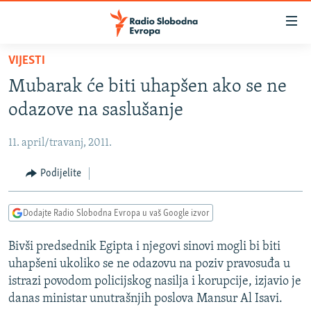
Dostupni
linkovi
Pređite
VIJESTI
na
VIJESTI
Mubarak će biti uhapšen ako se ne
glavni
BOSNA I HERCEGOVINA
sadržaj
odazove na saslušanje
SRBIJA
Pređite
na
11. april/travanj, 2011.
KOSOVO
glavnu
CRNA GORA
Podijelite
navigaciju
Pređite
VIZUELNO
na
Dodajte Radio Slobodna Evropa u vaš Google izvor
PODCASTI
VIDEO
pretragu
Bivši predsednik Egipta i njegovi sinovi mogli bi biti
RAT U UKRAJINI
FOTOGALERIJE
uhapšeni ukoliko se ne odazovu na poziv pravosuđa u
KINA NA BALKANU
INFOGRAFIKE
istrazi povodom policijskog nasilja i korupcije, izjavio je
danas ministar unutrašnjih poslova Mansur Al Isavi.
RSE PRIČE IZ SVIJETA