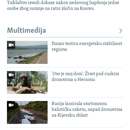
Tužilaštvo izvodi dokaze nakon nedavnog hapšenja jedne
osobe zbog sumnje na ratni zločin na Kosovu
Multimedija
Dunav testira energetsku stabilnost
regiona
'Ovo je moj dom': Život pod ruskim
dronovima u Hersonu
Rusija lansirala smrtonosnu
balističku raketu, napad dronovima
na Kijevsku oblast