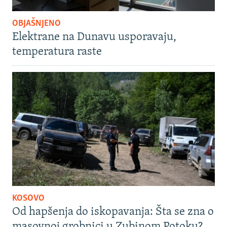
OBJAŠNJENO
Elektrane na Dunavu usporavaju,
temperatura raste
KOSOVO
Od hapšenja do iskopavanja: Šta se zna o
masovnoj grobnici u Zubinom Potoku?