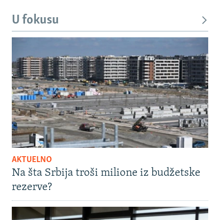
U fokusu
AKTUELNO
Na šta Srbija troši milione iz budžetske
rezerve?