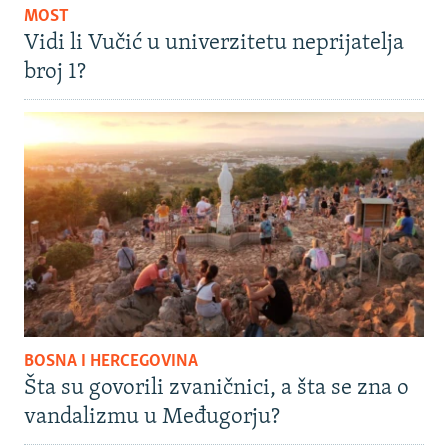
MOST
Vidi li Vučić u univerzitetu neprijatelja
broj 1?
BOSNA I HERCEGOVINA
Šta su govorili zvaničnici, a šta se zna o
vandalizmu u Međugorju?