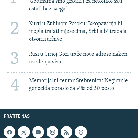
'Godinama smo gradili i za nekoliko sati
ostali bez svega'
2
Kurti u Zubinom Potoku: Iskopavanja bi
mogla trajati mjesecima, Srbija bi trebala
otvoriti arhive
3
Rusi u Crnoj Gori traže nove adrese nakon
uvođenja viza
4
Memorijalni centar Srebrenica: Negiranje
genocida poraslo za više od 50 posto
PRATITE NAS