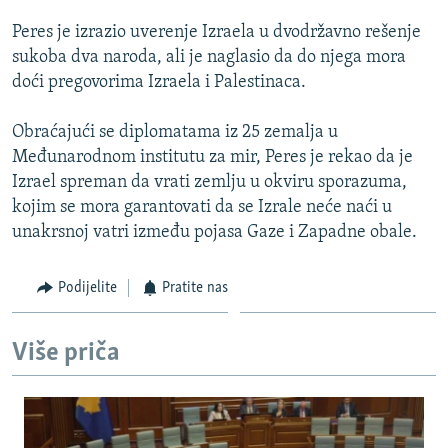
ISPRIČAJ MI
Peres je izrazio uverenje Izraela u dvodržavno rešenje
DNEVNO@RSE
sukoba dva naroda, ali je naglasio da do njega mora
doći pregovorima Izraela i Palestinaca.
SPECIJALI RSE
VIŠE OD NASLOVA
Obraćajući se diplomatama iz 25 zemalja u
PRATITE NAS
Međunarodnom institutu za mir, Peres je rekao da je
GENOCID U SREBRENICI
Izrael spreman da vrati zemlju u okviru sporazuma,
POPLAVE I KLIZIŠTA U BIH 2024.
kojim se mora garantovati da se Izrale neće naći u
unakrsnoj vatri između pojasa Gaze i Zapadne obale.
TV LIBERTY
Sve RFE/RL stranice
POST SCRIPTUM
Podijelite
Pratite nas
MOJA EVROPA
TRI DECENIJE OD RATA U BIH
Više priča
SVE KARTE DEJTONA
NASTANAK I RASPAD JUGOSLAVIJE