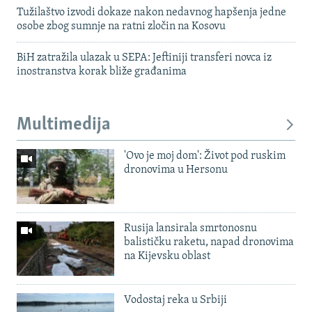
Tužilaštvo izvodi dokaze nakon nedavnog hapšenja jedne
osobe zbog sumnje na ratni zločin na Kosovu
BiH zatražila ulazak u SEPA: Jeftiniji transferi novca iz
inostranstva korak bliže građanima
Multimedija
'Ovo je moj dom': Život pod ruskim
dronovima u Hersonu
Rusija lansirala smrtonosnu
balističku raketu, napad dronovima
na Kijevsku oblast
Vodostaj reka u Srbiji