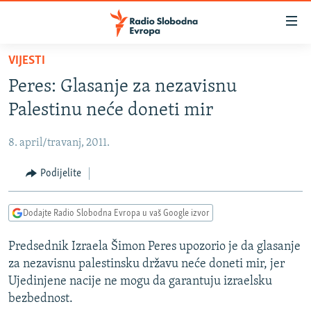
Dostupni
linkovi
Pređite
VIJESTI
na
VIJESTI
Peres: Glasanje za nezavisnu
glavni
BOSNA I HERCEGOVINA
sadržaj
Palestinu neće doneti mir
SRBIJA
Pređite
na
8. april/travanj, 2011.
KOSOVO
glavnu
CRNA GORA
Podijelite
navigaciju
Pređite
VIZUELNO
na
Dodajte Radio Slobodna Evropa u vaš Google izvor
PODCASTI
VIDEO
pretragu
Predsednik Izraela Šimon Peres upozorio je da glasanje
RAT U UKRAJINI
FOTOGALERIJE
za nezavisnu palestinsku državu neće doneti mir, jer
KINA NA BALKANU
INFOGRAFIKE
Ujedinjene nacije ne mogu da garantuju izraelsku
bezbednost.
RSE PRIČE IZ SVIJETA