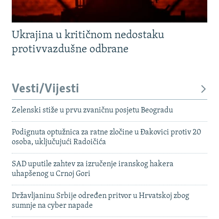
Ukrajina u kritičnom nedostaku
protivvazdušne odbrane
Vesti/Vijesti
Zelenski stiže u prvu zvaničnu posjetu Beogradu
Podignuta optužnica za ratne zločine u Đakovici protiv 20
osoba, uključujući Radoičića
SAD uputile zahtev za izručenje iranskog hakera
uhapšenog u Crnoj Gori
Državljaninu Srbije određen pritvor u Hrvatskoj zbog
sumnje na cyber napade