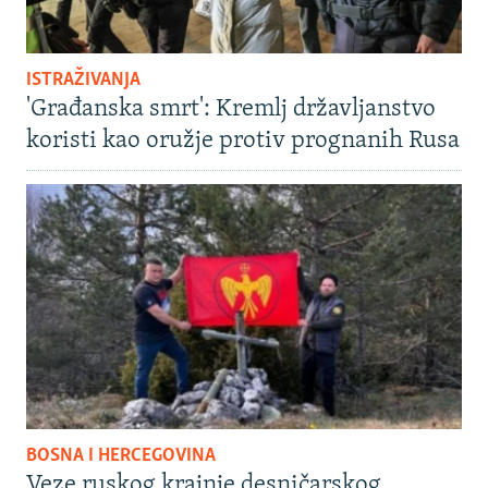
ISTRAŽIVANJA
'Građanska smrt': Kremlj državljanstvo
koristi kao oružje protiv prognanih Rusa
BOSNA I HERCEGOVINA
Veze ruskog krajnje desničarskog