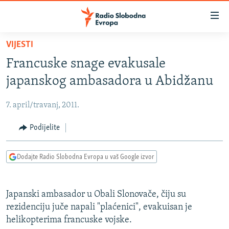
Dostupni
linkovi
Pređite
VIJESTI
na
VIJESTI
Francuske snage evakusale
glavni
BOSNA I HERCEGOVINA
sadržaj
japanskog ambasadora u Abidžanu
SRBIJA
Pređite
na
7. april/travanj, 2011.
KOSOVO
glavnu
CRNA GORA
Podijelite
navigaciju
Pređite
VIZUELNO
na
Dodajte Radio Slobodna Evropa u vaš Google izvor
PODCASTI
VIDEO
pretragu
RAT U UKRAJINI
FOTOGALERIJE
Japanski ambasador u Obali Slonovače, čiju su
KINA NA BALKANU
INFOGRAFIKE
rezidenciju juče napali "plaćenici", evakuisan je
helikopterima francuske vojske.
RSE PRIČE IZ SVIJETA