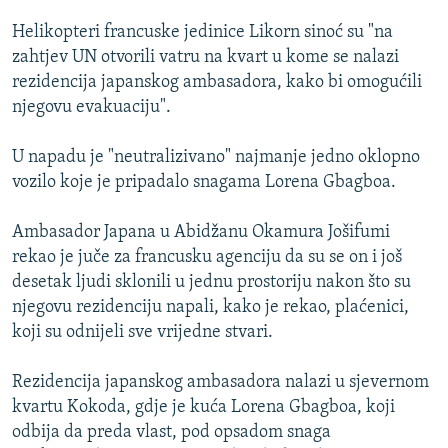
ISPRIČAJ MI
Helikopteri francuske jedinice Likorn sinoć su "na
DNEVNO@RSE
zahtjev UN otvorili vatru na kvart u kome se nalazi
rezidencija japanskog ambasadora, kako bi omogućili
SPECIJALI RSE
njegovu evakuaciju".
VIŠE OD NASLOVA
PRATITE NAS
U napadu je "neutralizivano" najmanje jedno oklopno
GENOCID U SREBRENICI
vozilo koje je pripadalo snagama Lorena Gbagboa.
POPLAVE I KLIZIŠTA U BIH 2024.
Ambasador Japana u Abidžanu Okamura Jošifumi
TV LIBERTY
Sve RFE/RL stranice
rekao je juče za francusku agenciju da su se on i još
POST SCRIPTUM
desetak ljudi sklonili u jednu prostoriju nakon što su
njegovu rezidenciju napali, kako je rekao, plaćenici,
MOJA EVROPA
koji su odnijeli sve vrijedne stvari.
TRI DECENIJE OD RATA U BIH
SVE KARTE DEJTONA
Rezidencija japanskog ambasadora nalazi u sjevernom
kvartu Kokoda, gdje je kuća Lorena Gbagboa, koji
NASTANAK I RASPAD JUGOSLAVIJE
odbija da preda vlast, pod opsadom snaga