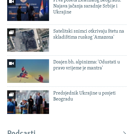
Prva poseta Zelenskog Beogradu:
Najava jačanja saradnje Srbije i
Ukrajine
Satelitski snimci otkrivaju štetu na
skladištima ruskog 'Amazona'
Doajen bh. alpinizma: 'Odustati u
pravo vrijeme je mantra'
Predsjednik Ukrajine u posjeti
Beogradu
Podcasti