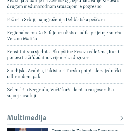
Reakcija Albanije na Zelenskog: Izjednačavanje Kosova s ​​
drugom međunarodnom situacijom je pogrešno
Požari u Srbiji, najugroženija Deliblatska peščara
Regionalna mreža SafeJournalists osudila prijetnje smrću
Veranu Matiću
Konstitutivna sjednica Skupštine Kosova odložena, Kurti
ponovo traži 'dodatno vrijeme' za dogovor
Saudijska Arabija, Pakistan i Turska potpisale zajednički
odbrambeni pakt
Zelenski u Beogradu, Vučić kaže da nisu razgovarali o
vojnoj saradnji
Multimedija