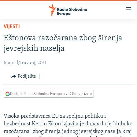
Dostupni
linkovi
Pređite
VIJESTI
na
VIJESTI
Eštonova razočarana zbog širenja
glavni
BOSNA I HERCEGOVINA
sadržaj
jevrejskih naselja
SRBIJA
Pređite
na
6. april/travanj, 2011.
KOSOVO
glavnu
CRNA GORA
Podijelite
navigaciju
Pređite
VIZUELNO
na
Dodajte Radio Slobodna Evropa u vaš Google izvor
PODCASTI
VIDEO
pretragu
RAT U UKRAJINI
FOTOGALERIJE
Visoka predstavnica EU za spoljnu politiku i
KINA NA BALKANU
INFOGRAFIKE
bezbednost Ketrin Ešton izjavila je danas da je "duboko
razočarana" zbog širenja jednog jevrejskog naselja kraj
RSE PRIČE IZ SVIJETA