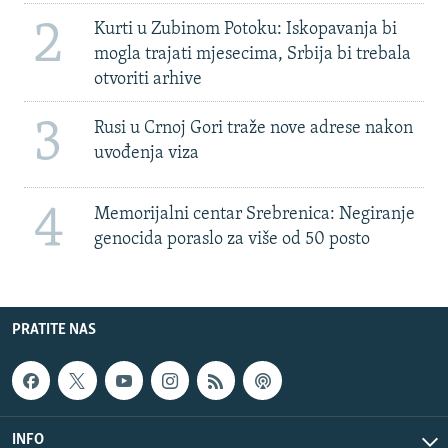
2
Kurti u Zubinom Potoku: Iskopavanja bi
mogla trajati mjesecima, Srbija bi trebala
otvoriti arhive
3
Rusi u Crnoj Gori traže nove adrese nakon
uvođenja viza
4
Memorijalni centar Srebrenica: Negiranje
genocida poraslo za više od 50 posto
PRATITE NAS
INFO