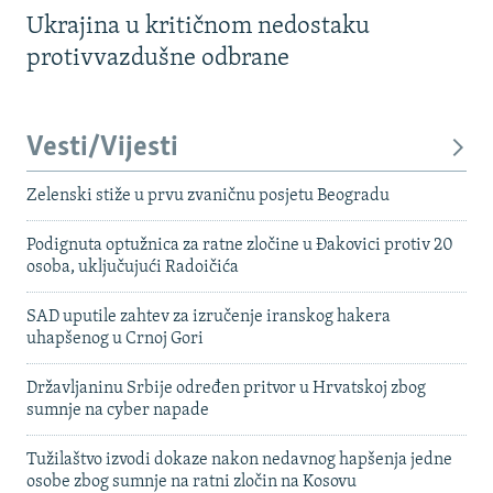
Ukrajina u kritičnom nedostaku
protivvazdušne odbrane
Vesti/Vijesti
Zelenski stiže u prvu zvaničnu posjetu Beogradu
Podignuta optužnica za ratne zločine u Đakovici protiv 20
osoba, uključujući Radoičića
SAD uputile zahtev za izručenje iranskog hakera
uhapšenog u Crnoj Gori
Državljaninu Srbije određen pritvor u Hrvatskoj zbog
sumnje na cyber napade
Tužilaštvo izvodi dokaze nakon nedavnog hapšenja jedne
osobe zbog sumnje na ratni zločin na Kosovu