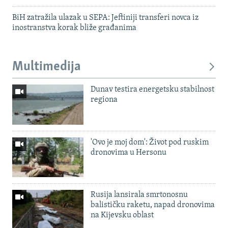
BiH zatražila ulazak u SEPA: Jeftiniji transferi novca iz
inostranstva korak bliže građanima
Multimedija
Dunav testira energetsku stabilnost
regiona
'Ovo je moj dom': Život pod ruskim
dronovima u Hersonu
Rusija lansirala smrtonosnu
balističku raketu, napad dronovima
na Kijevsku oblast