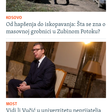
KOSOVO
Od hapšenja do iskopavanja: Šta se zna o
masovnoj grobnici u Zubinom Potoku?
MOST
Vidi li Vučić u univerzitetu neprijatelja