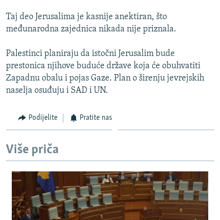
Taj deo Jerusalima je kasnije anektiran, što
međunarodna zajednica nikada nije priznala.
Palestinci planiraju da istočni Jerusalim bude
prestonica njihove buduće države koja će obuhvatiti
Zapadnu obalu i pojas Gaze. Plan o širenju jevrejskih
naselja osuđuju i SAD i UN.
Podijelite
Pratite nas
Više priča