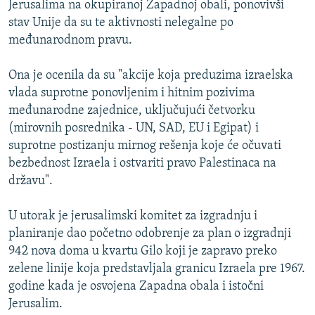
Jerusalima na okupiranoj Zapadnoj obali, ponovivši
ISPRIČAJ MI
stav Unije da su te aktivnosti nelegalne po
DNEVNO@RSE
međunarodnom pravu.
SPECIJALI RSE
Ona je ocenila da su "akcije koja preduzima izraelska
VIŠE OD NASLOVA
vlada suprotne ponovljenim i hitnim pozivima
PRATITE NAS
međunarodne zajednice, uključujući četvorku
GENOCID U SREBRENICI
(mirovnih posrednika - UN, SAD, EU i Egipat) i
POPLAVE I KLIZIŠTA U BIH 2024.
suprotne postizanju mirnog rešenja koje će očuvati
bezbednost Izraela i ostvariti pravo Palestinaca na
TV LIBERTY
Sve RFE/RL stranice
državu".
POST SCRIPTUM
U utorak je jerusalimski komitet za izgradnju i
MOJA EVROPA
planiranje dao početno odobrenje za plan o izgradnji
TRI DECENIJE OD RATA U BIH
942 nova doma u kvartu Gilo koji je zapravo preko
SVE KARTE DEJTONA
zelene linije koja predstavljala granicu Izraela pre 1967.
godine kada je osvojena Zapadna obala i istočni
NASTANAK I RASPAD JUGOSLAVIJE
Jerusalim.