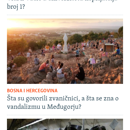
broj 1?
BOSNA I HERCEGOVINA
Šta su govorili zvaničnici, a šta se zna o
vandalizmu u Međugorju?