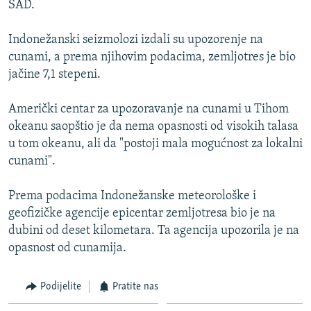
SAD.
ISPRIČAJ MI
DNEVNO@RSE
Indonežanski seizmolozi izdali su upozorenje na
cunami, a prema njihovim podacima, zemljotres je bio
SPECIJALI RSE
jačine 7,1 stepeni.
VIŠE OD NASLOVA
PRATITE NAS
Američki centar za upozoravanje na cunami u Tihom
GENOCID U SREBRENICI
okeanu saopštio je da nema opasnosti od visokih talasa
POPLAVE I KLIZIŠTA U BIH 2024.
u tom okeanu, ali da "postoji mala mogućnost za lokalni
cunami".
TV LIBERTY
Sve RFE/RL stranice
POST SCRIPTUM
Prema podacima Indonežanske meteorološke i
geofizičke agencije epicentar zemljotresa bio je na
MOJA EVROPA
dubini od deset kilometara. Ta agencija upozorila je na
TRI DECENIJE OD RATA U BIH
opasnost od cunamija.
SVE KARTE DEJTONA
Podijelite
Pratite nas
NASTANAK I RASPAD JUGOSLAVIJE