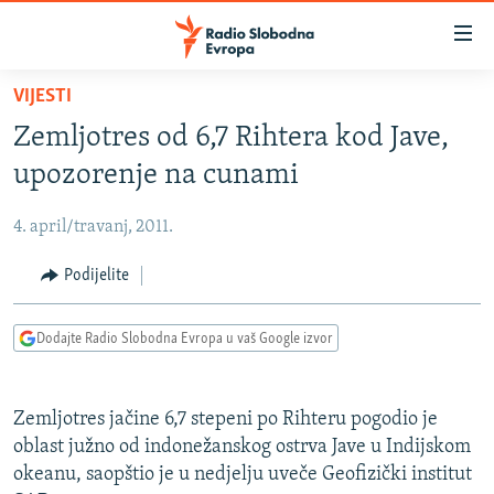
Dostupni
linkovi
Pređite
VIJESTI
na
VIJESTI
Zemljotres od 6,7 Rihtera kod Jave,
glavni
BOSNA I HERCEGOVINA
sadržaj
upozorenje na cunami
SRBIJA
Pređite
na
4. april/travanj, 2011.
KOSOVO
glavnu
CRNA GORA
Podijelite
navigaciju
Pređite
VIZUELNO
na
Dodajte Radio Slobodna Evropa u vaš Google izvor
PODCASTI
VIDEO
pretragu
RAT U UKRAJINI
FOTOGALERIJE
Zemljotres jačine 6,7 stepeni po Rihteru pogodio je
KINA NA BALKANU
INFOGRAFIKE
oblast južno od indonežanskog ostrva Jave u Indijskom
okeanu, saopštio je u nedjelju uveče Geofizički institut
RSE PRIČE IZ SVIJETA