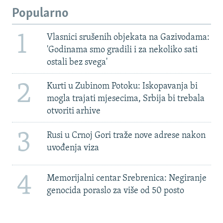
Popularno
1
Vlasnici srušenih objekata na Gazivodama:
'Godinama smo gradili i za nekoliko sati
ostali bez svega'
2
Kurti u Zubinom Potoku: Iskopavanja bi
mogla trajati mjesecima, Srbija bi trebala
otvoriti arhive
3
Rusi u Crnoj Gori traže nove adrese nakon
uvođenja viza
4
Memorijalni centar Srebrenica: Negiranje
genocida poraslo za više od 50 posto