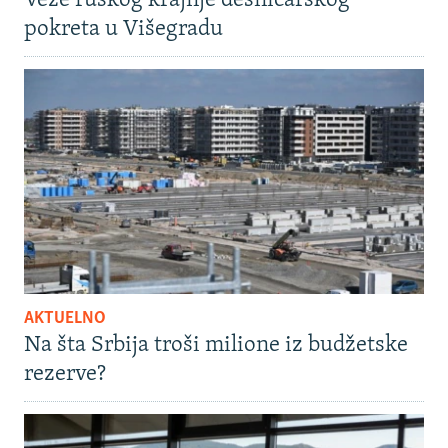
Veze ruskog krajnje desničarskog
pokreta u Višegradu
AKTUELNO
Na šta Srbija troši milione iz budžetske
rezerve?