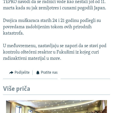
TEPKO navodi da se radnici vode kao nestali još od 11.
ISPRIČAJ MI
marta kada su jak zemljotres i cunami pogodili Japan.
DNEVNO@RSE
Dvojica muškaraca starih 24 i 21 godinu podlegli su
SPECIJALI RSE
povredama zadobijenim tokom ovih prirodnih
VIŠE OD NASLOVA
katastrofa.
PRATITE NAS
GENOCID U SREBRENICI
U međuvremenu, nastavljaju se napori da se stavi pod
POPLAVE I KLIZIŠTA U BIH 2024.
kontrolu oštećeni reaktor u Fukušimi iz kojeg curi
radioaktivni materijal u more.
TV LIBERTY
Sve RFE/RL stranice
POST SCRIPTUM
Podijelite
Pratite nas
MOJA EVROPA
TRI DECENIJE OD RATA U BIH
Više priča
SVE KARTE DEJTONA
NASTANAK I RASPAD JUGOSLAVIJE