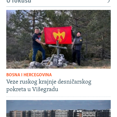
U fokusu
BOSNA I HERCEGOVINA
Veze ruskog krajnje desničarskog
pokreta u Višegradu