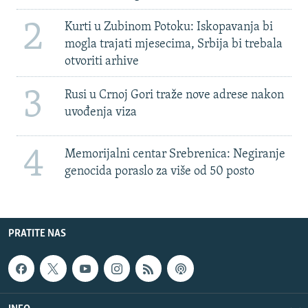
2
Kurti u Zubinom Potoku: Iskopavanja bi
mogla trajati mjesecima, Srbija bi trebala
otvoriti arhive
3
Rusi u Crnoj Gori traže nove adrese nakon
uvođenja viza
4
Memorijalni centar Srebrenica: Negiranje
genocida poraslo za više od 50 posto
PRATITE NAS