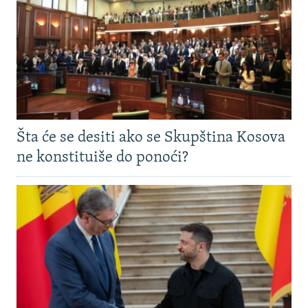
Šta će se desiti ako se Skupština Kosova
ne konstituiše do ponoći?