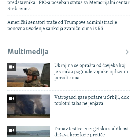
predstavnika i PIC-a poseban status za Memorijalni centar
Srebrenica
Američki senatori traže od Trumpove administracije
ponovno uvođenje sankcija zvaničnicima iz RS
Multimedija
Ukrajina se oprašta od čovjeka koji
je vraćao poginule vojnike njihovim
porodicama
Vatrogasci gase požare u Srbiji, dok
toplotni talas ne jenjava
Dunav testira energetsku stabilnost
država kroz koje protiče