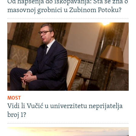
Od hapšenja do iskopavanja: Šta se zna o
masovnoj grobnici u Zubinom Potoku?
MOST
Vidi li Vučić u univerzitetu neprijatelja
broj 1?