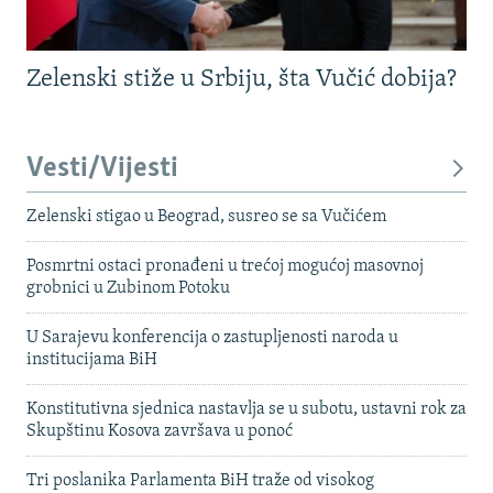
Zelenski stiže u Srbiju, šta Vučić dobija?
Vesti/Vijesti
Zelenski stigao u Beograd, susreo se sa Vučićem
Posmrtni ostaci pronađeni u trećoj mogućoj masovnoj
grobnici u Zubinom Potoku
U Sarajevu konferencija o zastupljenosti naroda u
institucijama BiH
Konstitutivna sjednica nastavlja se u subotu, ustavni rok za
Skupštinu Kosova završava u ponoć
Tri poslanika Parlamenta BiH traže od visokog