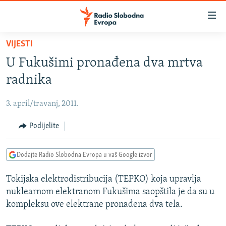
Dostupni
linkovi
Pređite
VIJESTI
na
VIJESTI
U Fukušimi pronađena dva mrtva
glavni
BOSNA I HERCEGOVINA
sadržaj
radnika
SRBIJA
Pređite
na
3. april/travanj, 2011.
KOSOVO
glavnu
CRNA GORA
Podijelite
navigaciju
Pređite
VIZUELNO
na
Dodajte Radio Slobodna Evropa u vaš Google izvor
PODCASTI
VIDEO
pretragu
Tokijska elektrodistribucija (TEPKO) koja upravlja
RAT U UKRAJINI
FOTOGALERIJE
nuklearnom elektranom Fukušima saopštila je da su u
KINA NA BALKANU
INFOGRAFIKE
kompleksu ove elektrane pronađena dva tela.
RSE PRIČE IZ SVIJETA