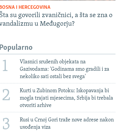
BOSNA I HERCEGOVINA
Šta su govorili zvaničnici, a šta se zna o
vandalizmu u Međugorju?
Popularno
1
Vlasnici srušenih objekata na
Gazivodama: 'Godinama smo gradili i za
nekoliko sati ostali bez svega'
2
Kurti u Zubinom Potoku: Iskopavanja bi
mogla trajati mjesecima, Srbija bi trebala
otvoriti arhive
3
Rusi u Crnoj Gori traže nove adrese nakon
uvođenja viza