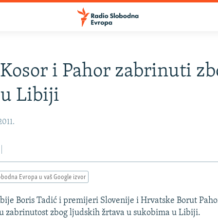
 Kosor i Pahor zabrinuti z
u Libiji
2011.
obodna Evropa u vaš Google izvor
bije Boris Tadić i premijeri Slovenije i Hrvatske Borut Paho
su zabrinutost zbog ljudskih žrtava u sukobima u Libiji.