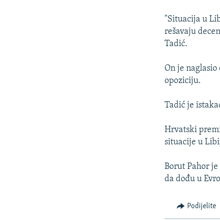
ISPRIČAJ MI
DNEVNO@RSE
"Situacija u Li
rešavaju decen
SPECIJALI RSE
Tadić.
VIŠE OD NASLOVA
On je naglasio d
GENOCID U SREBRENICI
opoziciju.
POPLAVE I KLIZIŠTA U BIH 2024.
Tadić je istak
TV LIBERTY
POST SCRIPTUM
Hrvatski premi
situacije u Lib
MOJA EVROPA
TRI DECENIJE OD RATA U BIH
Borut Pahor je
SVE KARTE DEJTONA
da dođu u Evro
NASTANAK I RASPAD JUGOSLAVIJE
Podijelite