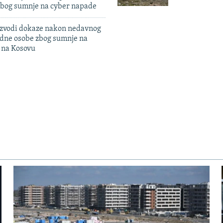
zbog sumnje na cyber napade
 izvodi dokaze nakon nedavnog
edne osobe zbog sumnje na
n na Kosovu