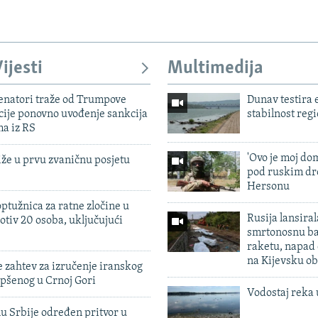
ijesti
Multimedija
enatori traže od Trumpove
Dunav testira
cije ponovno uvođenje sankcija
stabilnost reg
ma iz RS
'Ovo je moj dom
iže u prvu zvaničnu posjetu
pod ruskim dr
Hersonu
ptužnica za ratne zločine u
Rusija lansiral
otiv 20 osoba, uključujući
smrtonosnu ba
raketu, napad
na Kijevsku ob
 zahtev za izručenje iranskog
pšenog u Crnoj Gori
Vodostaj reka 
u Srbije određen pritvor u