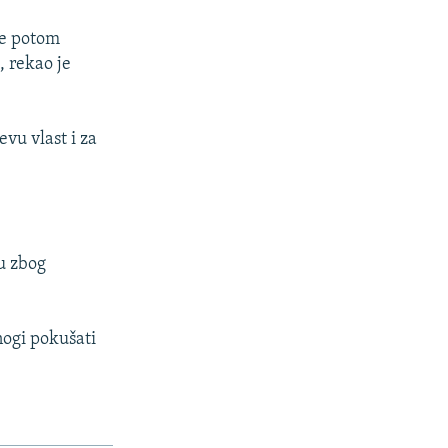
 se potom
, rekao je
evu vlast i za
tu zbog
nogi pokušati