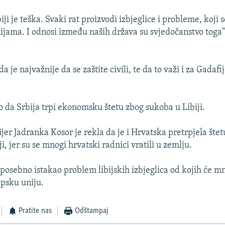
biji je teška. Svaki rat proizvodi izbjeglice i probleme, koji
ijama. I odnosi između naših država su svjedočanstvo toga"
a je najvažnije da se zaštite civili, te da to važi i za Gadafij
ao da Srbija trpi ekonomsku štetu zbog sukoba u Libiji.
jer Jadranka Kosor je rekla da je i Hrvatska pretrpjela šte
iji, jer su se mnogi hrvatski radnici vratili u zemlju.
 posebno istakao problem libijskih izbjeglica od kojih će m
psku uniju.
Pratite nas
Odštampaj