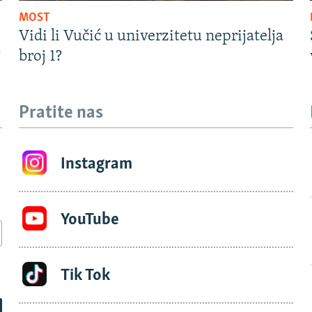
MOST
Vidi li Vučić u univerzitetu neprijatelja
?
broj 1?
Pratite nas
Instagram
YouTube
Tik Tok