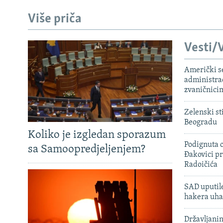
Više priča
Vesti/V
Američki s
administra
zvaničnici
Zelenski st
Beogradu
Koliko je izgledan sporazum
Podignuta o
sa Samoopredjeljenjem?
Đakovici pr
Radoičića
SAD uputile
hakera uha
Državljanin