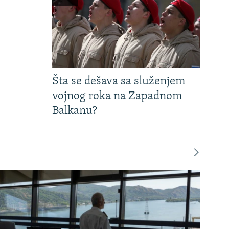
Šta se dešava sa služenjem
vojnog roka na Zapadnom
Balkanu?