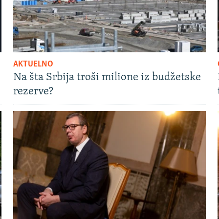
AKTUELNO
Na šta Srbija troši milione iz budžetske
rezerve?