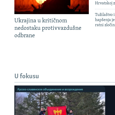
Hrvatskoj 
Tužilaštvo
Ukrajina u kritičnom
hapšenja j
ratni zloči
nedostaku protivvazdušne
odbrane
U fokusu