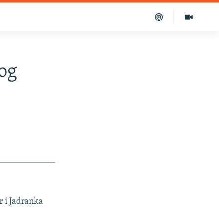
bog
r i Jadranka