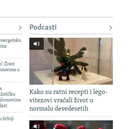
Podcasti
 energetsku
iona
': Život
onovima u
a
Kako su ratni recepti i lego-
lističku
vitezovi vraćali život u
 dronovima
last
normalu devedesetih
u Srbiji