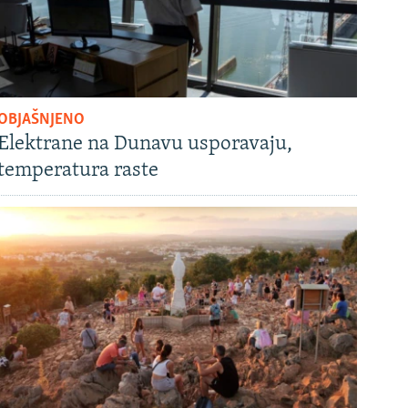
OBJAŠNJENO
Elektrane na Dunavu usporavaju,
temperatura raste