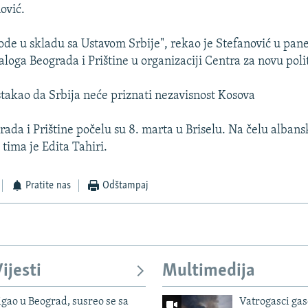
ović.
ode u skladu sa Ustavom Srbije", rekao je Stefanović u pane
aloga Beograda i Prištine u organizaciji Centra za novu poli
istakao da Srbija neće priznati nezavisnost Kosova
rada i Prištine počelu su 8. marta u Briselu. Na čelu alban
tima je Edita Tahiri.
Pratite nas
Odštampaj
ijesti
Multimedija
igao u Beograd, susreo se sa
Vatrogasci gas