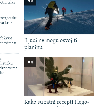
otni talas
 energetsku
ava kroz
': Život
'Ljudi ne mogu osvojiti
onovima u
planinu'
a
lističku
 dronovima
last
Kako su ratni recepti i lego-