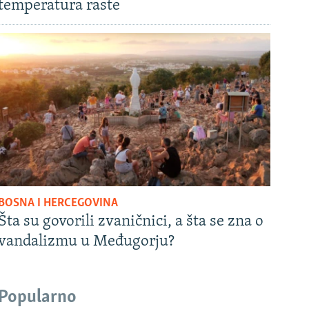
temperatura raste
BOSNA I HERCEGOVINA
Šta su govorili zvaničnici, a šta se zna o
vandalizmu u Međugorju?
Popularno