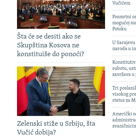
Vučićem
Posmrtni os
mogućoj ma
Potoku
Šta će se desiti ako se
U Sarajevu 
Skupština Kosova ne
naroda u in
konstituiše do ponoći?
Konstitutiv
subotu, ust
završava u
Tri poslani
visokog pr
status za M
Američki s
administra
Zelenski stiže u Srbiju, šta
zvaničnici
Vučić dobija?