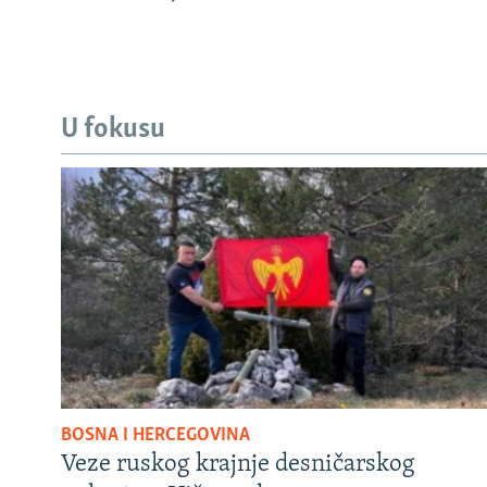
U fokusu
BOSNA I HERCEGOVINA
Veze ruskog krajnje desničarskog