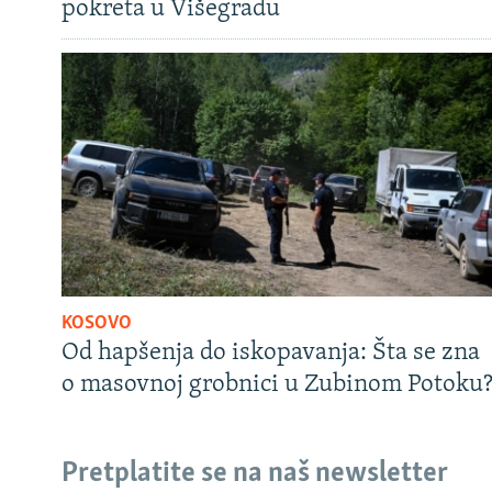
pokreta u Višegradu
KOSOVO
Od hapšenja do iskopavanja: Šta se zna
o masovnoj grobnici u Zubinom Potoku
Pretplatite se na naš newsletter