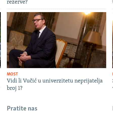
rezerve?
MOST
Vidi li Vučić u univerzitetu neprijatelja
?
broj 1?
Pratite nas