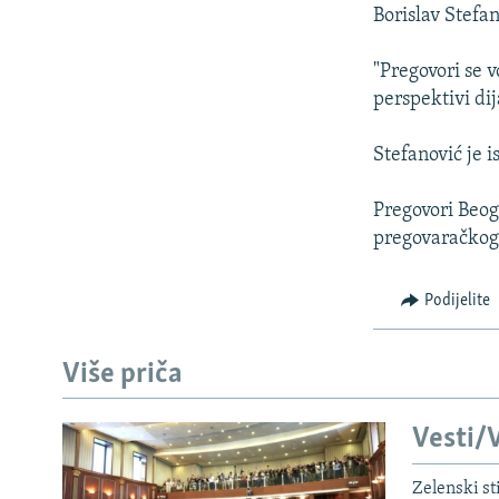
ISPRIČAJ MI
Borislav Stefan
DNEVNO@RSE
"Pregovori se v
SPECIJALI RSE
perspektivi dij
VIŠE OD NASLOVA
Stefanović je 
GENOCID U SREBRENICI
POPLAVE I KLIZIŠTA U BIH 2024.
Pregovori Beog
pregovaračkog 
TV LIBERTY
POST SCRIPTUM
Podijelite
MOJA EVROPA
TRI DECENIJE OD RATA U BIH
Više priča
SVE KARTE DEJTONA
Vesti/V
NASTANAK I RASPAD JUGOSLAVIJE
Zelenski st