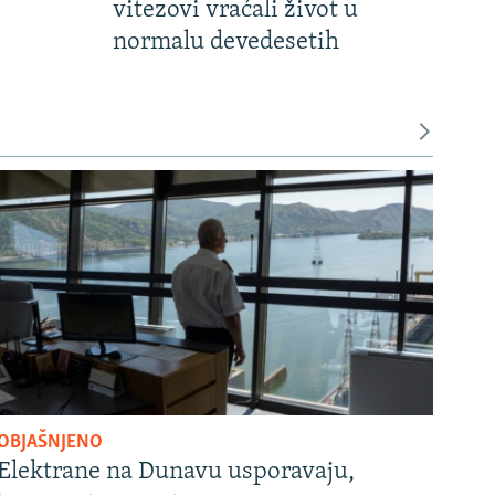
vitezovi vraćali život u
normalu devedesetih
OBJAŠNJENO
Elektrane na Dunavu usporavaju,