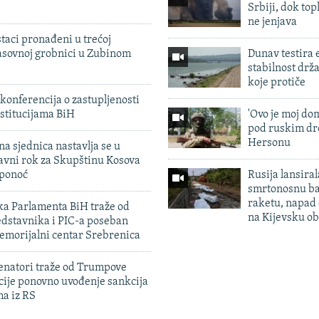
Srbiji, dok topl
ne jenjava
taci pronađeni u trećoj
sovnoj grobnici u Zubinom
Dunav testira
stabilnost drž
koje protiče
konferencija o zastupljenosti
stitucijama BiH
'Ovo je moj dom
pod ruskim dr
Hersonu
na sjednica nastavlja se u
avni rok za Skupštinu Kosova
 ponoć
Rusija lansiral
smrtonosnu ba
raketu, napad
ka Parlamenta BiH traže od
na Kijevsku ob
edstavnika i PIC-a poseban
emorijalni centar Srebrenica
enatori traže od Trumpove
cije ponovno uvođenje sankcija
ma iz RS