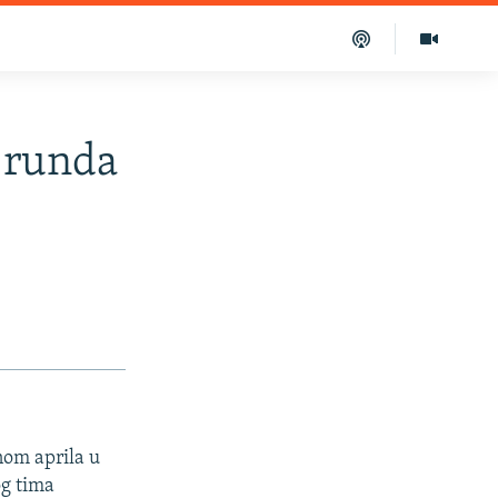
 runda
nom aprila u
og tima