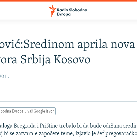
ović:Sredinom aprila nova
ora Srbija Kosovo
2011.
obodna Evropa u vaš Google izvor
aloga Beograda i Prištine trebalo bi da bude održana sredi
oj bi se zatvarale započete teme, izjavio je šef pregovaračk