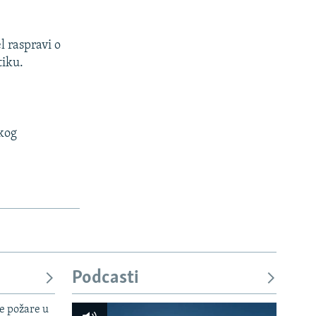
l raspravi o
tiku.
skog
Podcasti
e požare u