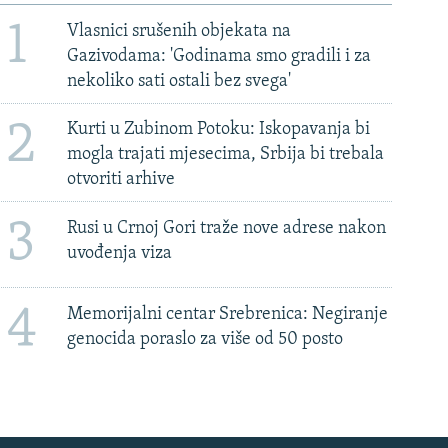
1
Vlasnici srušenih objekata na
Gazivodama: 'Godinama smo gradili i za
nekoliko sati ostali bez svega'
2
Kurti u Zubinom Potoku: Iskopavanja bi
mogla trajati mjesecima, Srbija bi trebala
otvoriti arhive
3
Rusi u Crnoj Gori traže nove adrese nakon
uvođenja viza
4
Memorijalni centar Srebrenica: Negiranje
genocida poraslo za više od 50 posto