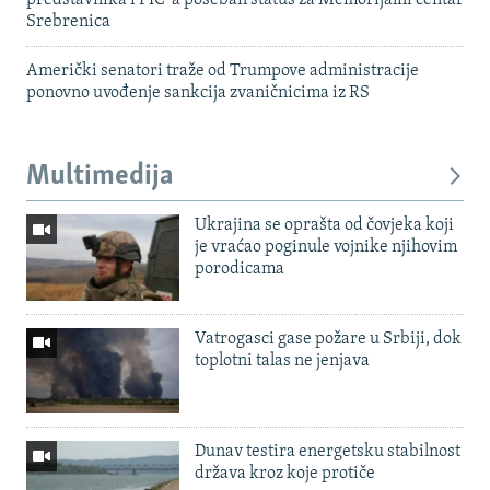
predstavnika i PIC-a poseban status za Memorijalni centar
Srebrenica
Američki senatori traže od Trumpove administracije
ponovno uvođenje sankcija zvaničnicima iz RS
Multimedija
Ukrajina se oprašta od čovjeka koji
je vraćao poginule vojnike njihovim
porodicama
Vatrogasci gase požare u Srbiji, dok
toplotni talas ne jenjava
Dunav testira energetsku stabilnost
država kroz koje protiče