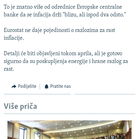
ISPRIČAJ MI
To je znatno više od odrednice Evropske centralne
banke da se infacija drži "blizu, ali ispod dva odsto."
DNEVNO@RSE
SPECIJALI RSE
Eurostat ne daje pojedinosti o razlozima za rast
inflacije.
VIŠE OD NASLOVA
PRATITE NAS
GENOCID U SREBRENICI
Detalji će biti objavljeni tokom aprila, ali je gotovo
sigurno da su poskupljenja energije i hrane razlog za
POPLAVE I KLIZIŠTA U BIH 2024.
rast.
TV LIBERTY
Sve RFE/RL stranice
POST SCRIPTUM
Podijelite
Pratite nas
MOJA EVROPA
Više priča
TRI DECENIJE OD RATA U BIH
SVE KARTE DEJTONA
NASTANAK I RASPAD JUGOSLAVIJE