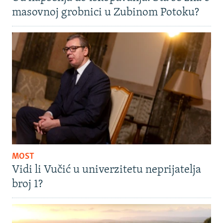
masovnoj grobnici u Zubinom Potoku?
MOST
Vidi li Vučić u univerzitetu neprijatelja
broj 1?