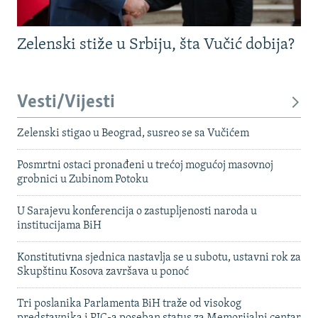
Zelenski stiže u Srbiju, šta Vučić dobija?
Vesti/Vijesti
Zelenski stigao u Beograd, susreo se sa Vučićem
Posmrtni ostaci pronađeni u trećoj mogućoj masovnoj
grobnici u Zubinom Potoku
U Sarajevu konferencija o zastupljenosti naroda u
institucijama BiH
Konstitutivna sjednica nastavlja se u subotu, ustavni rok za
Skupštinu Kosova završava u ponoć
Tri poslanika Parlamenta BiH traže od visokog