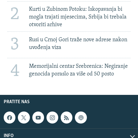
2
Kurti u Zubinom Potoku: Iskopavanja bi
mogla trajati mjesecima, Srbija bi trebala
otvoriti arhive
3
Rusi u Crnoj Gori traže nove adrese nakon
uvođenja viza
4
Memorijalni centar Srebrenica: Negiranje
genocida poraslo za više od 50 posto
PRATITE NAS
INFO