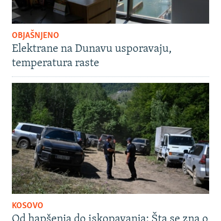
OBJAŠNJENO
Elektrane na Dunavu usporavaju,
temperatura raste
KOSOVO
Od hapšenja do iskopavanja: Šta se zna o