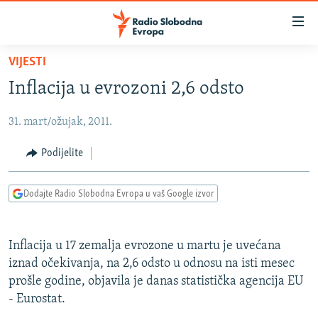
Dostupni
linkovi
Pređite
VIJESTI
na
VIJESTI
Inflacija u evrozoni 2,6 odsto
glavni
BOSNA I HERCEGOVINA
sadržaj
31. mart/ožujak, 2011.
SRBIJA
Pređite
na
KOSOVO
Podijelite
glavnu
CRNA GORA
navigaciju
Dodajte Radio Slobodna Evropa u vaš Google izvor
Pređite
VIZUELNO
na
PODCASTI
VIDEO
pretragu
Inflacija u 17 zemalja evrozone u martu je uvećana
RAT U UKRAJINI
FOTOGALERIJE
iznad očekivanja, na 2,6 odsto u odnosu na isti mesec
KINA NA BALKANU
prošle godine, objavila je danas statistička agencija EU
INFOGRAFIKE
- Eurostat.
RSE PRIČE IZ SVIJETA