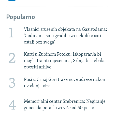
Popularno
1
Vlasnici srušenih objekata na Gazivodama:
'Godinama smo gradili i za nekoliko sati
ostali bez svega'
2
Kurti u Zubinom Potoku: Iskopavanja bi
mogla trajati mjesecima, Srbija bi trebala
otvoriti arhive
3
Rusi u Crnoj Gori traže nove adrese nakon
uvođenja viza
4
Memorijalni centar Srebrenica: Negiranje
genocida poraslo za više od 50 posto