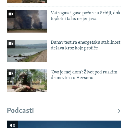
Vatrogasci gase požare u Srbiji, dok
toplotni talas ne jenjava
Dunav testira energetsku stabilnost
država kroz koje protiče
'Ovo je moj dom': Život pod ruskim
dronovima u Hersonu
Podcasti