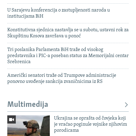
U Sarajevu konferencija o zastupljenosti naroda u
institucijama BiH
Konstitutivna sjednica nastavlja se u subotu, ustavni rok za
Skupštinu Kosova završava u ponoć
Tri poslanika Parlamenta BiH traže od visokog
predstavnika i PIC-a poseban status za Memorijalni centar
Srebrenica
Američki senatori traže od Trumpove administracije
ponovno uvođenje sankcija zvaničnicima iz RS
Multimedija
Ukrajina se oprašta od čovjeka koji
je vraćao poginule vojnike njihovim
porodicama