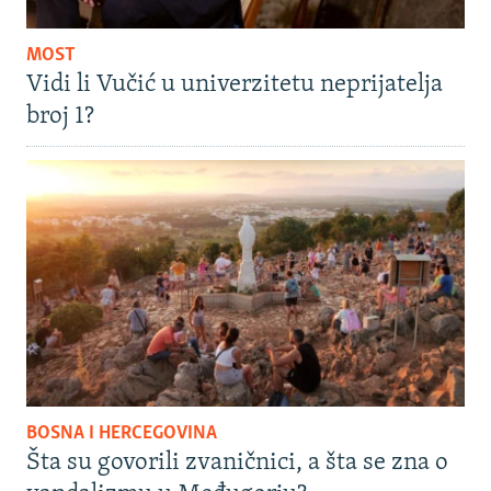
MOST
Vidi li Vučić u univerzitetu neprijatelja
broj 1?
BOSNA I HERCEGOVINA
Šta su govorili zvaničnici, a šta se zna o