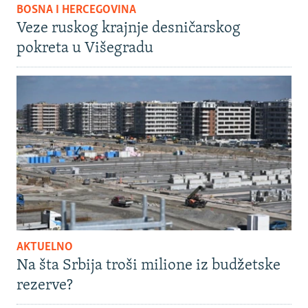
BOSNA I HERCEGOVINA
Veze ruskog krajnje desničarskog
pokreta u Višegradu
AKTUELNO
Na šta Srbija troši milione iz budžetske
rezerve?