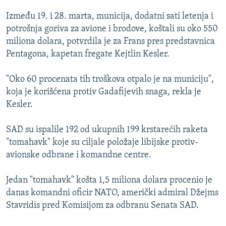
ISPRIČAJ MI
Između 19. i 28. marta, municija, dodatni sati letenja i
DNEVNO@RSE
potrošnja goriva za avione i brodove, koštali su oko 550
miliona dolara, potvrdila je za Frans pres predstavnica
SPECIJALI RSE
Pentagona, kapetan fregate Kejtlin Kesler.
VIŠE OD NASLOVA
PRATITE NAS
"Oko 60 procenata tih troškova otpalo je na municiju",
GENOCID U SREBRENICI
koja je korišćena protiv Gadafijevih snaga, rekla je
POPLAVE I KLIZIŠTA U BIH 2024.
Kesler.
TV LIBERTY
Sve RFE/RL stranice
SAD su ispalile 192 od ukupnih 199 krstarećih raketa
POST SCRIPTUM
"tomahavk" koje su ciljale položaje libijske protiv-
avionske odbrane i komandne centre.
MOJA EVROPA
TRI DECENIJE OD RATA U BIH
Jedan "tomahavk" košta 1,5 miliona dolara procenio je
SVE KARTE DEJTONA
danas komandni oficir NATO, američki admiral Džejms
Stavridis pred Komisijom za odbranu Senata SAD.
NASTANAK I RASPAD JUGOSLAVIJE