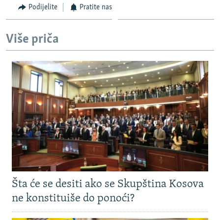
Podijelite
Pratite nas
Više priča
Šta će se desiti ako se Skupština Kosova
ne konstituiše do ponoći?