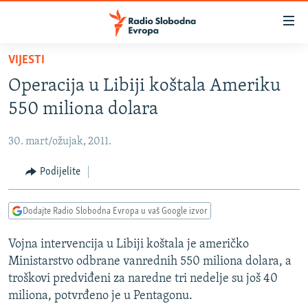
Dostupni
linkovi
Pređite
VIJESTI
na
VIJESTI
Operacija u Libiji koštala Ameriku
glavni
BOSNA I HERCEGOVINA
sadržaj
550 miliona dolara
SRBIJA
Pređite
na
30. mart/ožujak, 2011.
KOSOVO
glavnu
CRNA GORA
Podijelite
navigaciju
Pređite
VIZUELNO
na
Dodajte Radio Slobodna Evropa u vaš Google izvor
PODCASTI
VIDEO
pretragu
Vojna intervencija u Libiji koštala je američko
RAT U UKRAJINI
FOTOGALERIJE
Ministarstvo odbrane vanrednih 550 miliona dolara, a
KINA NA BALKANU
INFOGRAFIKE
troškovi predviđeni za naredne tri nedelje su još 40
miliona, potvrđeno je u Pentagonu.
RSE PRIČE IZ SVIJETA