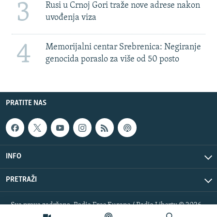
3
Rusi u Crnoj Gori traže nove adrese nakon
uvođenja viza
4
Memorijalni centar Srebrenica: Negiranje
genocida poraslo za više od 50 posto
PRATITE NAS
INFO
PRETRAŽI
Sva prava zadržana. Radio Free Europe / Radio Liberty © 2026
RFE/RL, Inc.