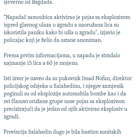
sjeverno od Bagdada.
ISPRIČAJ MI
DNEVNO@RSE
"Napadač samoubica aktivirao je pojas sa eksplozivom
ispred glavnog ulaza u zgradu a naoružana lica su
SPECIJALI RSE
iskoristila paniku kako bi ušla u zgradu", izjavio je
VIŠE OD NASLOVA
policajac koji je želio da ostane anoniman.
PRATITE NAS
GENOCID U SREBRENICI
Prema prvim informacijama, u napadu je stradalo
POPLAVE I KLIZIŠTA U BIH 2024.
najmanje 15 lica a 60 je ranjeno.
TV LIBERTY
Sve RFE/RL stranice
Isti izvor je naveo da su pukovnik Imad Nofan, direktor
POST SCRIPTUM
policijskog odsjeka u Salahedinu, i njegov zamjenik
poginuli su od eksplozije automobila bombe kao i da
MOJA EVROPA
svi članovi oružane grupe nose pojas sa eksplozivom
TRI DECENIJE OD RATA U BIH
precizirajući da je jedan od njih aktivirao eksploziv u
SVE KARTE DEJTONA
zgradi.
NASTANAK I RASPAD JUGOSLAVIJE
Provincija Salahedin dugo je bila bastion sunitskih