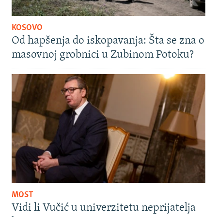
KOSOVO
Od hapšenja do iskopavanja: Šta se zna o
masovnoj grobnici u Zubinom Potoku?
MOST
Vidi li Vučić u univerzitetu neprijatelja