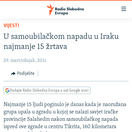
Dostupni
linkovi
Pređite
VIJESTI
na
VIJESTI
U samoubilačkom napadu u Iraku
glavni
BOSNA I HERCEGOVINA
sadržaj
najmanje 15 žrtava
SRBIJA
Pređite
na
29. mart/ožujak, 2011.
KOSOVO
glavnu
CRNA GORA
Podijelite
navigaciju
Pređite
VIZUELNO
na
Dodajte Radio Slobodna Evropa u vaš Google izvor
PODCASTI
VIDEO
pretragu
Najmanje 15 ljudi poginulo je danas kada je naoružana
RAT U UKRAJINI
FOTOGALERIJE
grupa upala u zgradu u kojoj se nalazi savjet iračke
KINA NA BALKANU
INFOGRAFIKE
provincije Salahedin nakon samoubilačkog napada
ispred ove zgrade u centru Tikrita, 160 kilometara
RSE PRIČE IZ SVIJETA