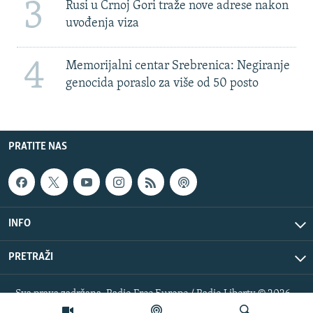
3
Rusi u Crnoj Gori traže nove adrese nakon
uvođenja viza
4
Memorijalni centar Srebrenica: Negiranje
genocida poraslo za više od 50 posto
PRATITE NAS
INFO
PRETRAŽI
Sva prava zadržana. Radio Free Europe / Radio Liberty © 2026
RFE/RL, Inc.