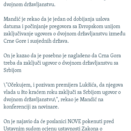
dvojnom državljanstvu.
ISPRIČAJ MI
DNEVNO@RSE
Mandić je rekao da je jedan od dobijanja uslova
SPECIJALI RSE
datuma i počinjanje pregovora sa Evropskom unijom
zaključivanje ugovora o dvojnom državljanstvu između
VIŠE OD NASLOVA
Crne Gore i susjednih država.
PRATITE NAS
GENOCID U SREBRENICI
On je kazao da je posebno je naglašeno da Crna Gora
POPLAVE I KLIZIŠTA U BIH 2024.
treba da zaključi ugovor o dvojnom državljanstvu sa
TV LIBERTY
Sve RFE/RL stranice
Srbijom
POST SCRIPTUM
\"Očekujem, i pozivam premijera Lukšića, da njegova
MOJA EVROPA
vlada u što kraćem roku zaključi sa Srbijom ugovor o
dvojnom državljanstvu\", rekao je Mandić na
TRI DECENIJE OD RATA U BIH
konferenciji za novinare.
SVE KARTE DEJTONA
On je najavio da će poslanici NOVE pokenuti pred
NASTANAK I RASPAD JUGOSLAVIJE
Ustavnim sudom ocjenu ustavnosti Zakona o