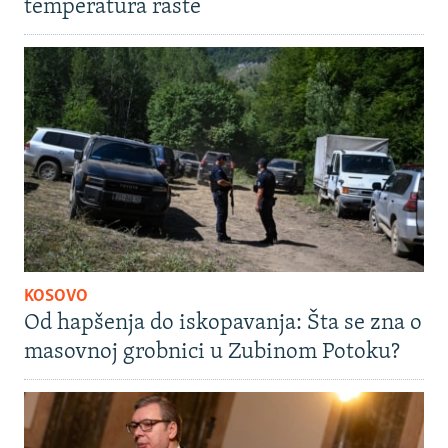
temperatura raste
KOSOVO
Od hapšenja do iskopavanja: Šta se zna o
masovnoj grobnici u Zubinom Potoku?