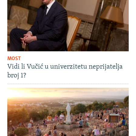
MOST
Vidi li Vučić u univerzitetu neprijatelja
broj 1?