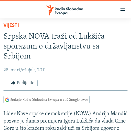
Dostupni
linkovi
Pređite
VIJESTI
na
VIJESTI
Srpska NOVA traži od Lukšića
glavni
BOSNA I HERCEGOVINA
sadržaj
sporazum o državljanstvu sa
SRBIJA
Pređite
Srbijom
na
KOSOVO
glavnu
28. mart/ožujak, 2011.
CRNA GORA
navigaciju
Pređite
Podijelite
VIZUELNO
na
PODCASTI
VIDEO
pretragu
Dodajte Radio Slobodna Evropa u vaš Google izvor
RAT U UKRAJINI
FOTOGALERIJE
Lider Nove srpske demokratije (NOVA) Andrija Mandić
KINA NA BALKANU
INFOGRAFIKE
pozvao je danas premijera Igora Lukšića da vlada Crne
RSE PRIČE IZ SVIJETA
Gore u što kraćem roku zaključi sa Srbijom ugovor o