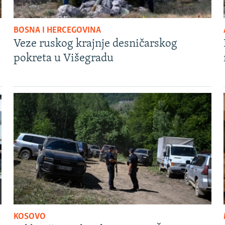
BOSNA I HERCEGOVINA
Veze ruskog krajnje desničarskog
pokreta u Višegradu
KOSOVO