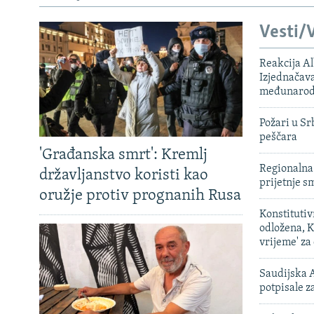
Vesti/V
Reakcija Al
Izjednačava
međunarodn
Požari u Sr
peščara
'Građanska smrt': Kremlj
Regionalna 
državljanstvo koristi kao
prijetnje 
oružje protiv prognanih Rusa
Konstituti
odložena, K
vrijeme' za
Saudijska A
potpisale 