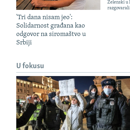
Zelenski u 
razgovarali
'Tri dana nisam jeo':
Solidarnost građana kao
odgovor na siromaštvo u
Srbiji
U fokusu