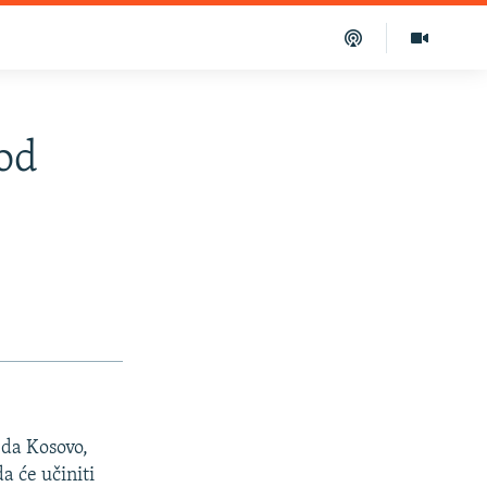
hod
 da Kosovo,
a će učiniti