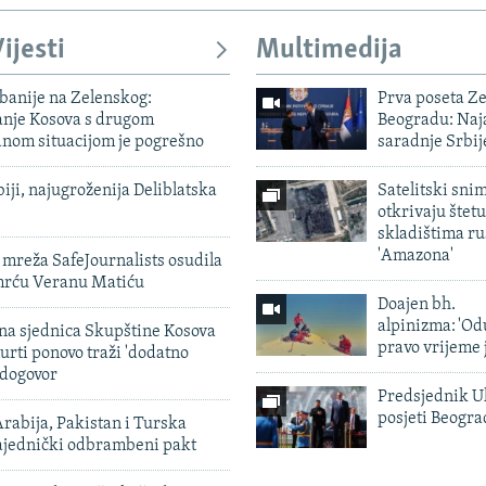
ijesti
Multimedija
banije na Zelenskog:
Prva poseta Z
nje Kosova s ​​drugom
Beogradu: Naja
om situacijom je pogrešno
saradnje Srbij
biji, najugroženija Deliblatska
Satelitski sni
otkrivaju štetu
skladištima r
'Amazona'
mreža SafeJournalists osudila
smrću Veranu Matiću
Doajen bh.
alpinizma: 'Od
vna sjednica Skupštine Kosova
pravo vrijeme 
urti ponovo traži 'dodatno
 dogovor
Predsjednik U
posjeti Beogr
rabija, Pakistan i Turska
zajednički odbrambeni pakt