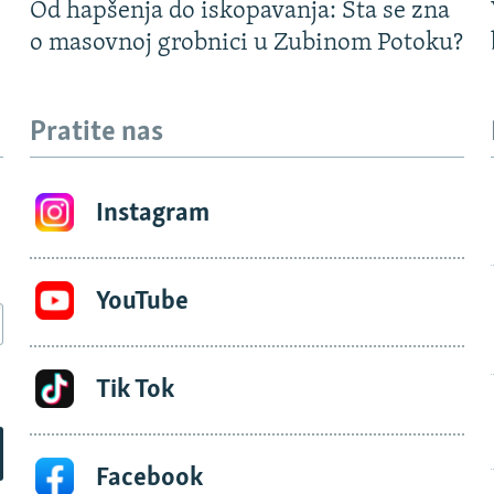
Od hapšenja do iskopavanja: Šta se zna
o masovnoj grobnici u Zubinom Potoku?
Pratite nas
Instagram
YouTube
Tik Tok
Facebook