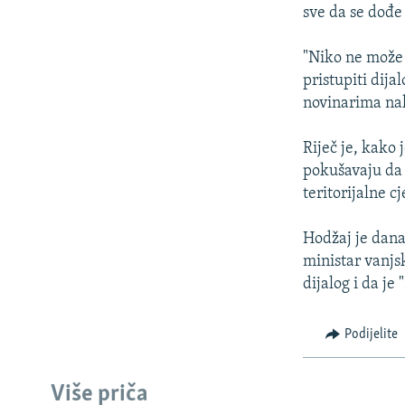
ISPRIČAJ MI
sve da se dođe
DNEVNO@RSE
"Niko ne može 
SPECIJALI RSE
pristupiti dija
VIŠE OD NASLOVA
novinarima na
GENOCID U SREBRENICI
Riječ je, kako
POPLAVE I KLIZIŠTA U BIH 2024.
pokušavaju da 
teritorijalne c
TV LIBERTY
POST SCRIPTUM
Hodžaj je dana
ministar vanjs
MOJA EVROPA
dijalog i da je
TRI DECENIJE OD RATA U BIH
SVE KARTE DEJTONA
Podijelite
NASTANAK I RASPAD JUGOSLAVIJE
Više priča