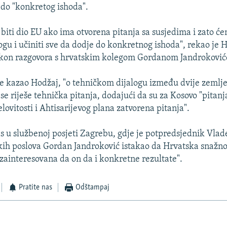
 do "konkretog ishoda".
biti dio EU ako ima otvorena pitanja sa susjedima i zato ć
logu i učiniti sve da dodje do konkretnog ishoda", rekao je 
kon razgovora s hrvatskim kolegom Gordanom Jandrokovi
 je kazao Hodžaj, "o tehničkom dijalogu između dvije zemlj
se riješe tehnička pitanja, dodajući da su za Kosovo "pitanj
jelovitosti i Ahtisarijevog plana zatvorena pitanja".
s u službenoj posjeti Zagrebu, gdje je potpredsjednik Vlad
kih poslova Gordan Jandroković istakao da Hrvatska snažn
 "zainteresovana da on da i konkretne rezultate".
Pratite nas
Odštampaj