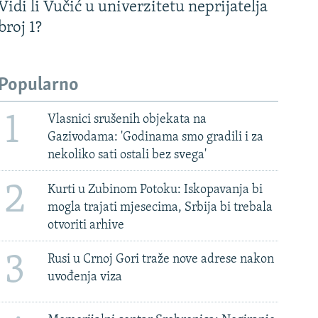
Vidi li Vučić u univerzitetu neprijatelja
broj 1?
Popularno
1
Vlasnici srušenih objekata na
Gazivodama: 'Godinama smo gradili i za
nekoliko sati ostali bez svega'
2
Kurti u Zubinom Potoku: Iskopavanja bi
mogla trajati mjesecima, Srbija bi trebala
otvoriti arhive
3
Rusi u Crnoj Gori traže nove adrese nakon
uvođenja viza