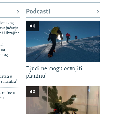
Podcasti
elenskog
va jačanja
e i Ukrajine
mci
 na
uskog
'Ljudi ne mogu osvojiti
planinu'
ustati u
je mantra'
krajine u
adu