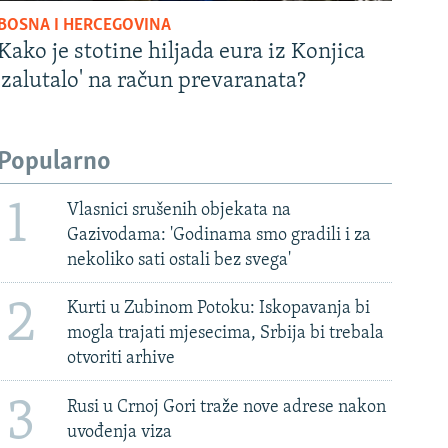
BOSNA I HERCEGOVINA
Kako je stotine hiljada eura iz Konjica
'zalutalo' na račun prevaranata?
Popularno
1
Vlasnici srušenih objekata na
Gazivodama: 'Godinama smo gradili i za
nekoliko sati ostali bez svega'
2
Kurti u Zubinom Potoku: Iskopavanja bi
mogla trajati mjesecima, Srbija bi trebala
otvoriti arhive
3
Rusi u Crnoj Gori traže nove adrese nakon
uvođenja viza