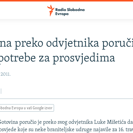
na preko odvjetnika poruč
otrebe za prosvjedima
 2011.
obodna Evropa u vaš Google izvor
otovina poručio je preko svog odvjetnika Luke Mišetića d
osvjede koje su neke braniteljske udruge najavile za 16. tra