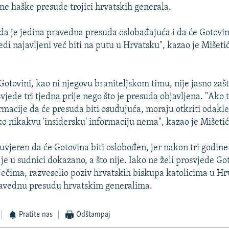
ne haške presude trojici hrvatskih generala.
da je jedina pravedna presuda oslobađajuća i da će Gotovi
di najavljeni već biti na putu u Hrvatsku", kazao je Mišeti
Gotovini, kao ni njegovu braniteljskom timu, nije jasno zaš
vjede tri tjedna prije nego što je presuda objavljena. "Ako 
macije da će presuda biti osuđujuća, moraju otkriti odakle
ko nikakvu 'insidersku' informaciju nema", kazao je Mišetić
 uvjeren da će Gotovina biti oslobođen, jer nakon tri godine
 je u sudnici dokazano, a što nije. Iako ne želi prosvjede Go
ječima, razveselio poziv hrvatskih biskupa katolicima u Hr
ravednu presudu hrvatskim generalima.
Pratite nas
Odštampaj