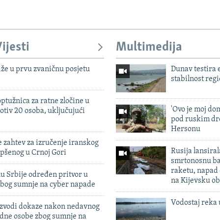
ijesti
Multimedija
iže u prvu zvaničnu posjetu
Dunav testira
stabilnost reg
ptužnica za ratne zločine u
'Ovo je moj dom
otiv 20 osoba, uključujući
pod ruskim dr
Hersonu
 zahtev za izručenje iranskog
Rusija lansiral
pšenog u Crnoj Gori
smrtonosnu ba
raketu, napad
u Srbije određen pritvor u
na Kijevsku ob
zbog sumnje na cyber napade
Vodostaj reka 
 izvodi dokaze nakon nedavnog
edne osobe zbog sumnje na