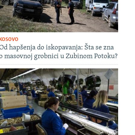
KOSOVO
Od hapšenja do iskopavanja: Šta se zna
o masovnoj grobnici u Zubinom Potoku?