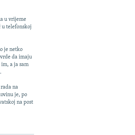
na u vrijeme
ć u telefonskoj
to je netko
tvrde da imaju
 im, a ja sam
.
 rada na
tovinu je, po
vatskoj na post