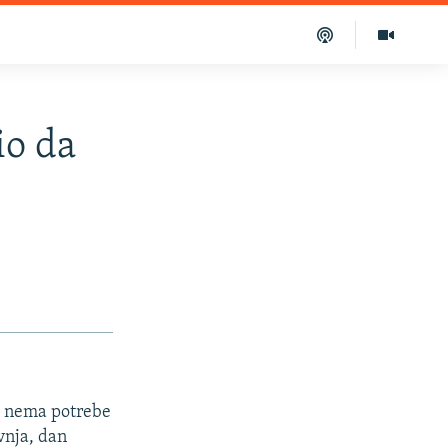
io da
a nema potrebe
vnja, dan