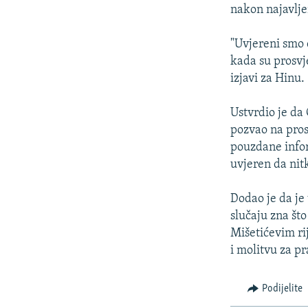
ISPRIČAJ MI
nakon najavlje
DNEVNO@RSE
"Uvjereni smo 
SPECIJALI RSE
kada su prosvje
VIŠE OD NASLOVA
izjavi za Hinu.
GENOCID U SREBRENICI
Ustvrdio je da 
POPLAVE I KLIZIŠTA U BIH 2024.
pozvao na pros
pouzdane infor
TV LIBERTY
uvjeren da nit
POST SCRIPTUM
Dodao je da je
MOJA EVROPA
slučaju zna što
TRI DECENIJE OD RATA U BIH
Mišetićevim ri
SVE KARTE DEJTONA
i molitvu za p
NASTANAK I RASPAD JUGOSLAVIJE
Podijelite