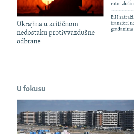
ratni zloči
BiH zatražil
Ukrajina u kritičnom
transferi n
građanima
nedostaku protivvazdušne
odbrane
U fokusu