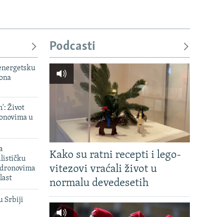
Podcasti
 energetsku
iona
': Život
onovima u
a
Kako su ratni recepti i lego-
lističku
vitezovi vraćali život u
 dronovima
last
normalu devedesetih
u Srbiji