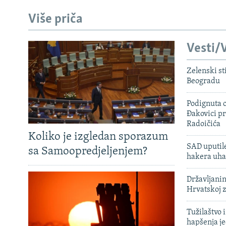
Više priča
Vesti/V
Zelenski st
Beogradu
Podignuta o
Đakovici pr
Radoičića
Koliko je izgledan sporazum
SAD uputile
sa Samoopredjeljenjem?
hakera uha
Državljanin
Hrvatskoj 
Tužilaštvo
hapšenja j